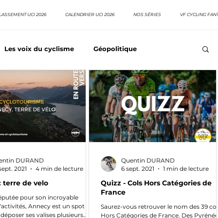
LASSEMENT UCI 2026
CALENDRIER UCI 2026
NOS SÉRIES
VF CYCLING FAN
Les voix du cyclisme
Géopolitique
Meilleurs équipes
Top 10 grimpeurs
Top 10 pavé
EpopeeVF
Actu cyclisme
Neo pro
entin DURAND
Quentin DURAND
sept. 2021
4 min de lecture
6 sept. 2021
1 min de lecture
 terre de velo
Quizz - Cols Hors Catégories de
France
 réputée pour son incroyable
d'activités, Annecy est un spot
Saurez-vous retrouver le nom des 39 col
 déposer ses valises plusieurs
Hors Catégories de France. Des Pyréné