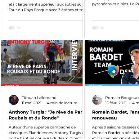
pyrénéens et alpins. Le P
était largement supérieur aux autres sur le
comme on l'appelle prése
Tour du Pays Basque avec 3 étapes et tous
découvrir absolument
les classements annexes. Une razzia. Avec
son physique élancé prêt à enflammer le
cyclisme mondial, Paul Seixas a ravivé la
flamme d’un cyclisme français en quête
désespérée de son nouveau coureur de
Grand Tour. Le coureur de la Decathlon
CMA CGMA a (enfin !) effacé Christophe
Moreau des tablettes. Alors, en assumant
totalement et en cédant à la p
Titouan Lallemand
Romain Bougour
11 mai 2021
4 min de lecture
15 févr. 2021
4 m
Anthony Turgis : "Je rêve de Paris-
Romain Bardet, l’a
Roubaix et du Ronde"
renouveau
Auteur d'une superbe campagne de
Après 9 saisons passées 
classiques Flandriennes, Antony Turgis a
Romain Bardet a décidé 
porté haut les couleurs du Team Direct
et d’air en rejoignant le