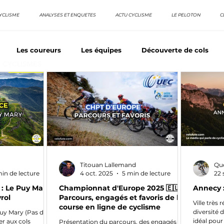
YCLISME
ANALYSES ET ENQUETES
ACTU CYCLISME
LE PELOTON
C
Les coureurs
Les équipes
Découverte de cols
E CYCLISMES
os séries - Coureurs sans GT
Nos séries - Baroudeurs
TDF
La vuelta / Tour d'Espagne
Rétro
Quizz
Titouan Lallemand
Qu
min de lecture
4 oct. 2025
5 min de lecture
22 
: Le Puy Mary,
Championnat d'Europe 2025 🇪🇺 :
Annecy :
rol
Parcours, engagés et favoris de la
Ville très
course en ligne de cyclisme
diversité 
uy Mary (Pas de
idéal pour
er aux cols
Présentation du parcours, des engagés et