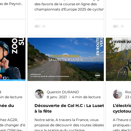
jours et...
as de Peyrol
des favoris de la course en ligne des
nte 3 versants. A
championnats d'Europe 2025 de cyclisme,
qui a lieu le...
d
Quentin DURAND
Ro
in de lecture
8 janv. 2021
4 min de lecture
23 
nnée du
Découverte de Col H.C : La Lusette
L’électri
à la fête
cyclotou
chez AG2R,
Notre série, A travers la France, vous
A l’heure 
de changer d’ère
propose de découvrir des routes idéales
pratiques 
 Team DSM (ex-
pour la pratique du cyclisme.
vélo élec