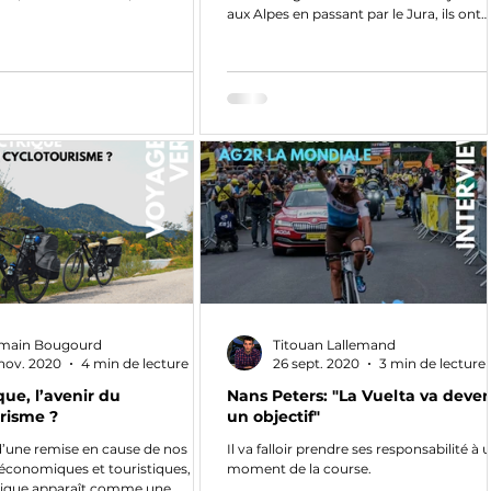
aux Alpes en passant par le Jura, ils ont
presque tous...
main Bougourd
Titouan Lallemand
nov. 2020
4 min de lecture
26 sept. 2020
3 min de lecture
que, l’avenir du
Nans Peters: "La Vuelta va deven
risme ?
un objectif"
d’une remise en cause de nos
Il va falloir prendre ses responsabilité à 
économiques et touristiques, le
moment de la course.
trique apparaît comme une