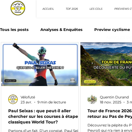
ACCUEIL
TDF 2026
LES COLS
PREVIEWS C
Tous les posts
Analyses & Enquêtes
Preview cyclisme
ARTICLES D
Les Tuto cyclisme
Nos séries - Top 10 21e siècle
N
Top 10 sprinteurs
Top 10 rouleurs
Giro d'Italia
Vélofuté
Quentin Durand
Villes et itinéraire cyclos
23 avr.
9 min de lecture
18 nov. 2025
3 
Paul Seixas : que peut-il aller
Tour de France 2026 
chercher sur les courses à étape et
retour au Pas de Pey
classiques World Tour?
Découvrez la pépite du P
Peyrol) qui n'a rien à envi
Partons d’un fait. D’un constat. Paul Seixas