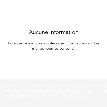
Aucune information
Lorsque ce membre ajoutera des informations sur lui-
même, vous les verrez ici.
ntenu sont 100% gratuits mais nécessitent un gros travail
ous soutenir, vous pouvez
souscrire à notre magazine dig
uméros est disponible. Merci de votre soutien.