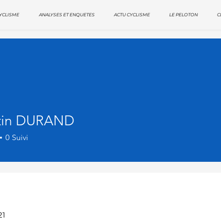
YCLISME
ANALYSES ET ENQUETES
ACTU CYCLISME
LE PELOTON
C
tin DURAND
0
Suivi
21