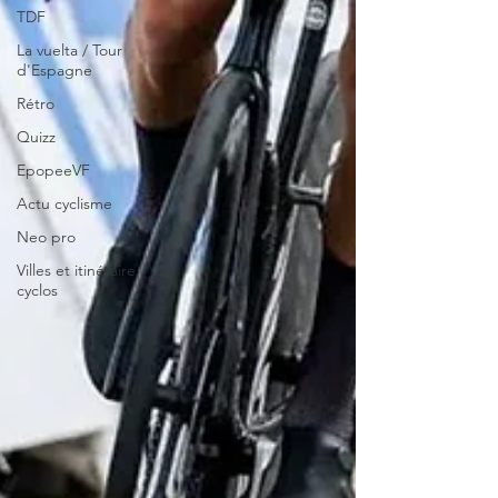
TDF
La vuelta / Tour
d'Espagne
Rétro
Quizz
EpopeeVF
Actu cyclisme
Neo pro
Villes et itinéraire
cyclos