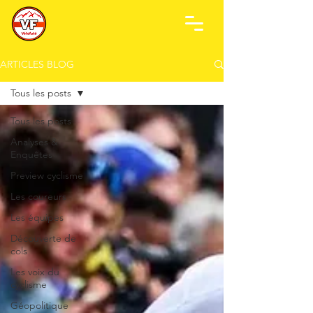
ARTICLES BLOG
Tous les posts
Tous les posts
Analyses &
Enquêtes
Preview cyclisme
Les coureurs
Les équipes
Découverte de
cols
Les voix du
cyclisme
Géopolitique