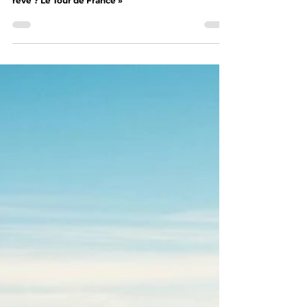
Alexy Faure-Prost (Intermarché) : « Mon
rêve ? Le Tour de France »