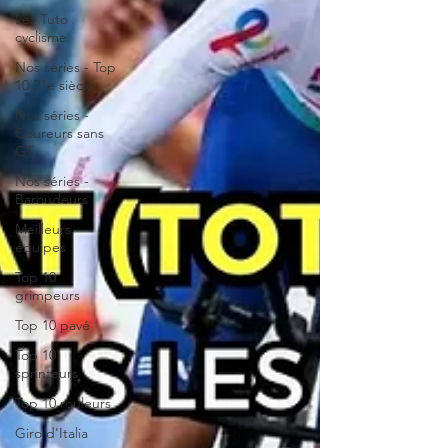
Les Tuto
cyclisme
Nos séries - Top
10 21e siècle
Nos séries -
Coureurs sans
GT
Nos séries -
Baroudeurs
Meilleurs
équipes
Top 10
grimpeurs
Top 10 pavé
Top 10
sprinteurs
Top 10 rouleurs
Giro d'Italia