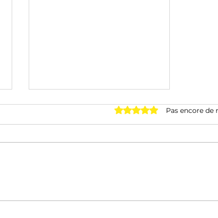
Noté 0 étoile sur 5.
Pas encore de 
Mont Ventoux Dénivelé
Challenges 2023 :
Parcours et favoris