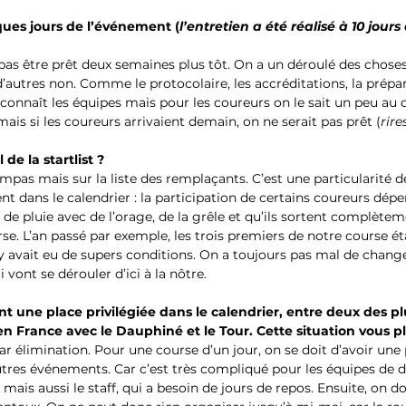
ques jours de l’événement (
l’entretien a été réalisé à 10 jours
pas être prêt deux semaines plus tôt. On a un déroulé des choses à 
d’autres non. Comme le protocolaire, les accréditations, la prépar
on connaît les équipes mais pour les coureurs on le sait un peu a
mais si les coureurs arrivaient demain, on ne serait pas prêt (
rire
de la startlist ?
pas mais sur la liste des remplaçants. C’est une particularité d
t dans le calendrier : la participation de certains coureurs dépe
 de pluie avec de l’orage, de la grêle et qu’ils sortent complètemen
se. L’an passé par exemple, les trois premiers de notre course ét
l y avait eu de supers conditions. On a toujours pas mal de chan
 vont se dérouler d’ici à la nôtre.
t une place privilégiée dans le calendrier, entre deux des p
n France avec le Dauphiné et le Tour. Cette situation vous pla
ar élimination. Pour une course d’un jour, on se doit d’avoir une
res événements. Car c’est très compliqué pour les équipes de d
mais aussi le staff, qui a besoin de jours de repos. Ensuite, on doi