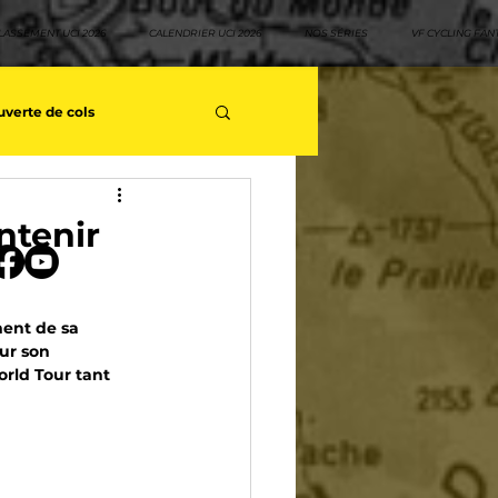
LASSEMENT UCI 2026
CALENDRIER UCI 2026
NOS SÉRIES
VF CYCLING FAN
verte de cols
s séries - Coureurs sans GT
ntenir
teurs
Top 10 rouleurs
ment de sa 
ur son 
rld Tour tant 
yclisme
Neo pro