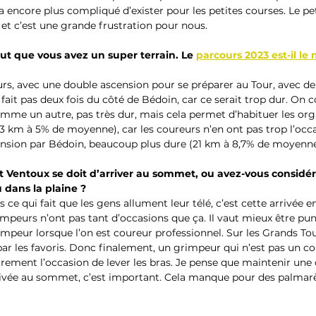
a encore plus compliqué d’exister pour les petites courses. Le pe
et c’est une grande frustration pour nous.
t que vous avez un super terrain. Le 
parcours 2023 est-il l
s, avec une double ascension pour se préparer au Tour, avec de
 fait pas deux fois du côté de Bédoin, car ce serait trop dur. O
comme un autre, pas très dur, mais cela permet d’habituer les or
3 km à 5% de moyenne), car les coureurs n’en ont pas trop l’occ
ension par Bédoin, beaucoup plus dure (21 km à 8,7% de moyenne
t Ventoux se doit d’arriver au sommet, ou avez-vous considér
 dans la plaine ?
 ce qui fait que les gens allument leur télé, c’est cette arrivée e
impeurs n’ont pas tant d’occasions que ça. Il vaut mieux être pun
peur lorsque l’on est coureur professionnel. Sur les Grands Tour
r les favoris. Donc finalement, un grimpeur qui n’est pas un co
rement l’occasion de lever les bras. Je pense que maintenir une 
ivée au sommet, c’est important. Cela manque pour des palmarè