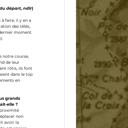
 du départ, ndlr
) 
faire, il y en a 
ation des télés, 
u dernier moment. 
s
).
e notre course, 
nd de leur 
t rôtis, ils font 
aient dans le top 
gements en 
lus grands 
ît-elle ?
 proximité 
éplacer non 
t avoir la 