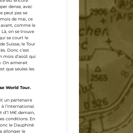
ute est encore 
uper dense, avec 
e peut pas se 
 mois de mai, ce 
e avant, comme le 
Là, on se trouve 
ui se court le 
e Suisse, le Tour 
ès. Donc c’est 
n mois d’août qui 
. On aimerait 
st que seules les 
se World Tour. 
it un partenaire 
à l’international. 
et d’1 M€ demain, 
es conditions. En 
donc le Dauphiné 
 allonger le 