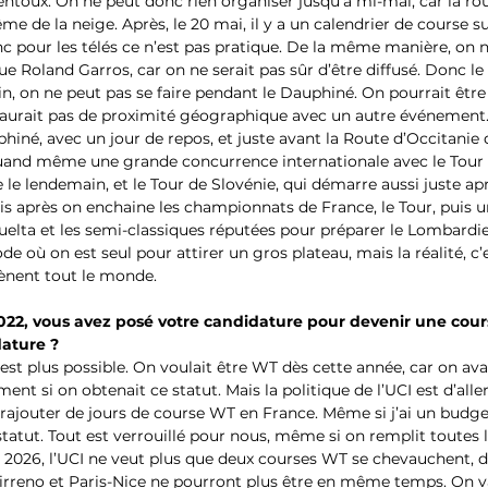
entoux. On ne peut donc rien organiser jusqu’à mi-mai, car la ro
ême de la neige. Après, le 20 mai, il y a un calendrier de course s
 pour les télés ce n’est pas pratique. De la même manière, on n
 Roland Garros, car on ne serait pas sûr d’être diffusé. Donc le
uin, on ne peut pas se faire pendant le Dauphiné. On pourrait êtr
aurait pas de proximité géographique avec un autre événement. 
hiné, avec un jour de repos, et juste avant la Route d’Occitanie q
quand même une grande concurrence internationale avec le Tour d
 le lendemain, et le Tour de Slovénie, qui démarre aussi juste apr
s après on enchaine les championnats de France, le Tour, puis u
Vuelta et les semi-classiques réputées pour préparer le Lombardie
de où on est seul pour attirer un gros plateau, mais la réalité, c’e
nent tout le monde. 
 2022, vous avez posé votre candidature pour devenir une cour
dature ?
st plus possible. On voulait être WT dès cette année, car on ava
nt si on obtenait ce statut. Mais la politique de l’UCI est d’aller 
 rajouter de jours de course WT en France. Même si j’ai un budg
statut. Tout est verrouillé pour nous, même si on remplit toutes l
e 2026, l’UCI ne veut plus que deux courses WT se chevauchent, 
 Tirreno et Paris-Nice ne pourront plus être en même temps. On va