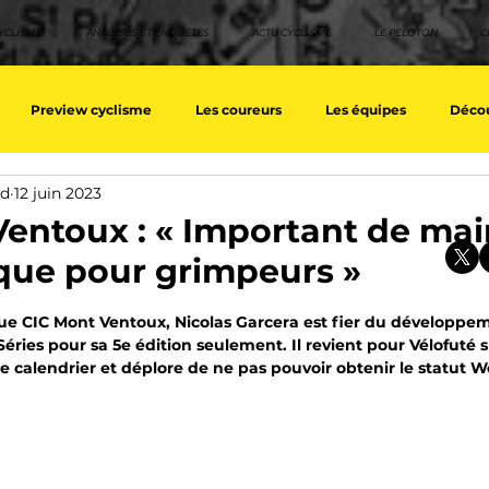
YCLISME
ANALYSES ET ENQUETES
ACTU CYCLISME
LE PELOTON
C
Preview cyclisme
Les coureurs
Les équipes
Décou
rd
12 juin 2023
ique
Les Tuto cyclisme
Nos séries - Top 10 21e siècle
No
entoux : « Important de mai
que pour grimpeurs »
eurs équipes
Top 10 grimpeurs
Top 10 pavé
Top 10 sprin
sur 5.
que CIC Mont Ventoux, Nicolas Garcera est fier du développe
éries pour sa 5e édition seulement. Il revient pour Vélofuté s
 calendrier et déplore de ne pas pouvoir obtenir le statut Wo
a / Tour d'Espagne
Rétro
Quizz
EpopeeVF
Actu c