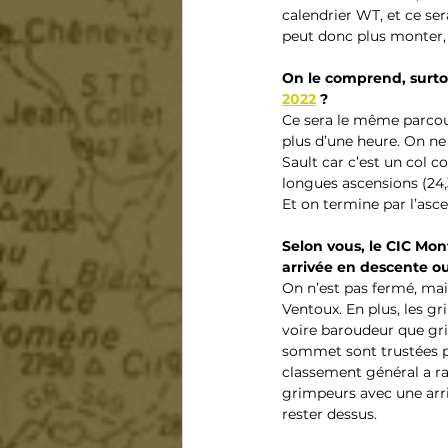
calendrier WT, et ce ser
peut donc plus monter, 
On le comprend, surtou
2022
 ?
Ce sera le même parcour
plus d’une heure. On ne
Sault car c’est un col 
longues ascensions (24,
Et on termine par l’asc
Selon vous, le CIC Mon
arrivée en descente ou
On n’est pas fermé, mais
Ventoux. En plus, les gr
voire baroudeur que grim
sommet sont trustées pa
classement général a ra
grimpeurs avec une arr
rester dessus. 