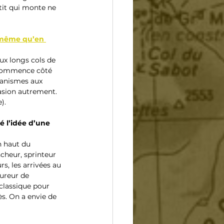
tit qui monte ne 
e même qu’en 
ux longs cols de 
n commence côté 
ganismes aux 
asion autrement. 
).
é l’idée d’une 
n haut du 
cheur, sprinteur 
s, les arrivées au 
ureur de 
classique pour 
s. On a envie de 