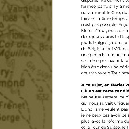
disponibilité du Mont V
fermée, parfois il y a m
notamment le Giro, donc
faire en même temps que
n’est pas possible. En j
Mercan’Tour, mais on n’
deux jours après le Daup
jeudi. Malgré ça, on a 
de Belgique qui s’élance
une période tendue, mai
sert de repos avant la 
bien être dans une pério
courses World Tour amè
A ce sujet, en février
Où en est cette candi
Malheureusement, ce n’e
qui nous suivait uniqueme
Donc ils ne veulent pas
je ne peux pas avoir ce 
plus, avec la réforme d
et le Tour de Suisse, le