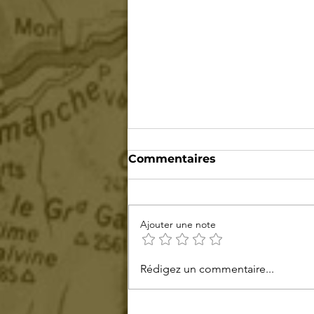
Commentaires
Ajouter une note
Découverte du Mont
Rédigez un commentaire...
Ventoux, le mythe de
retour sur le Tour de
France 2025