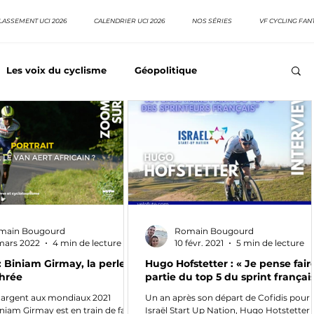
LASSEMENT UCI 2026
CALENDRIER UCI 2026
NOS SÉRIES
VF CYCLING FAN
Les voix du cyclisme
Géopolitique
Meilleurs équipes
Top 10 grimpeurs
Top 10 pavé
EpopeeVF
Actu cyclisme
Neo pro
main Bougourd
Romain Bougourd
mars 2022
4 min de lecture
10 févr. 2021
5 min de lecture
 : Biniam Girmay, la perle
Hugo Hofstetter : « Je pense fair
thrée
partie du top 5 du sprint français
d’argent aux mondiaux 2021
Un an après son départ de Cofidis pour
iniam Girmay est en train de faire
Israël Start Up Nation, Hugo Hotstetter