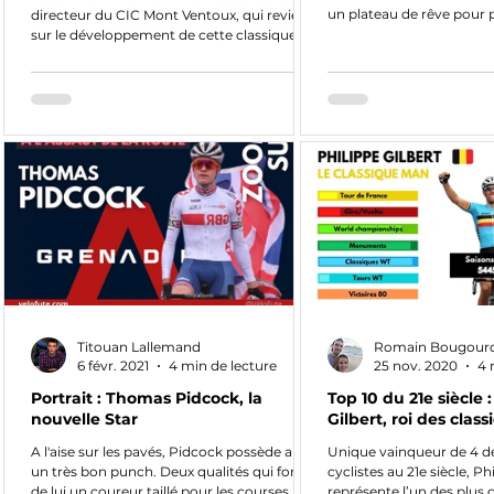
un plateau de rêve pour 
directeur du CIC Mont Ventoux, qui revient
quête de...
sur le développement de cette classique
pour grimpeurs
Titouan Lallemand
Romain Bougour
6 févr. 2021
4 min de lecture
25 nov. 2020
4 
Portrait : Thomas Pidcock, la
Top 10 du 21e siècle 
nouvelle Star
Gilbert, roi des clas
A l'aise sur les pavés, Pidcock possède aussi
Unique vainqueur de 4 
un très bon punch. Deux qualités qui font
cyclistes au 21e siècle, Ph
de lui un coureur taillé pour les courses
représente l’un des plus