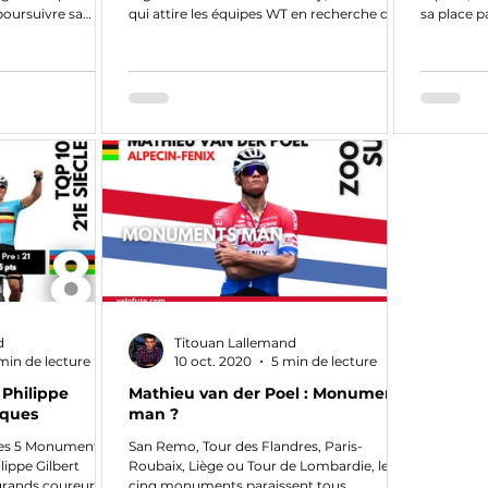
poursuivre sa
qui attire les équipes WT en recherche de
sa place p
points pour le maintien
peloton. A.
d
Titouan Lallemand
min de lecture
10 oct. 2020
5 min de lecture
: Philippe
Mathieu van der Poel : Monuments
siques
man ?
des 5 Monuments
San Remo, Tour des Flandres, Paris-
ilippe Gilbert
Roubaix, Liège ou Tour de Lombardie, les
 grands coureurs de
cinq monuments paraissent tous