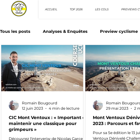
ACCUEIL
TDF 2026
LES COLS
PREVIEWS C
Tous les posts
Analyses & Enquêtes
Preview cyclisme
ARTICLES D
Les Tuto cyclisme
Nos séries - Top 10 21e siècle
N
Top 10 sprinteurs
Top 10 rouleurs
Giro d'Italia
Romain Bougourd
Romain Bougour
Villes et itinéraire cyclos
12 juin 2023
4 min de lecture
29 mai 2023
2 m
CIC Mont Ventoux : « Important de
Mont Ventoux Déniv
maintenir une classique pour
2023 : Parcours et fa
grimpeurs »
Pour sa 5e édition le 13 j
Ventoux Dénivelé Challe
Découvrez l'interveriw de Nicolas Garcera,