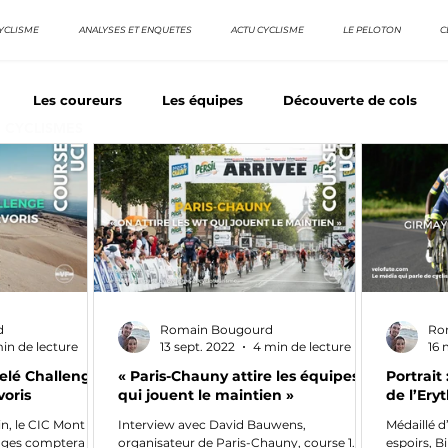
YCLISME
ANALYSES ET ENQUETES
ACTU CYCLISME
LE PELOTON
C
Les coureurs
Les équipes
Découverte de cols
E CYCLISMES
os séries - Coureurs sans GT
Nos séries - Baroudeurs
TDF
La vuelta / Tour d'Espagne
Rétro
Quizz
d
Romain Bougourd
Ro
in de lecture
13 sept. 2022
4 min de lecture
16 
elé Challenges
« Paris-Chauny attire les équipes
Portrait
voris
qui jouent le maintien »
de l’Ery
uin, le CIC Mont
Interview avec David Bauwens,
Médaillé 
nges comptera sur
organisateur de Paris-Chauny, course 1.1
espoirs, B