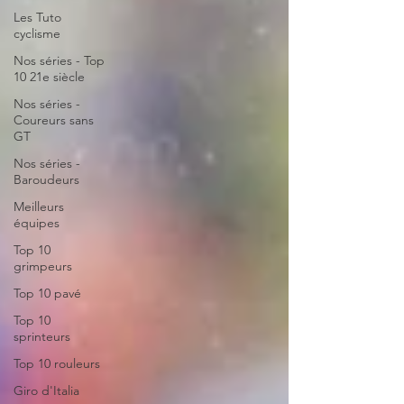
Les Tuto
cyclisme
Nos séries - Top
10 21e siècle
Nos séries -
Coureurs sans
GT
Nos séries -
Baroudeurs
Meilleurs
équipes
Top 10
grimpeurs
Top 10 pavé
Top 10
sprinteurs
Top 10 rouleurs
Giro d'Italia