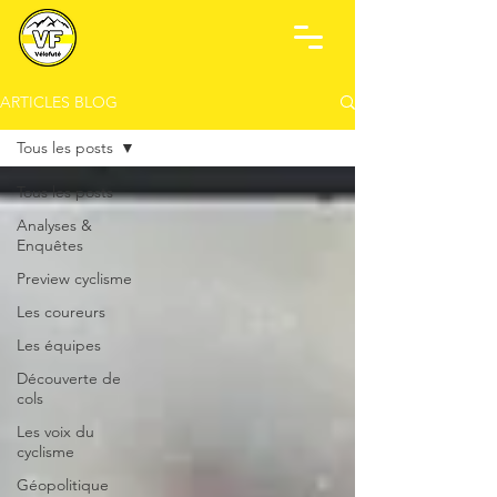
ARTICLES BLOG
Tous les posts
Tous les posts
Analyses &
Enquêtes
Preview cyclisme
Les coureurs
Les équipes
Découverte de
cols
Les voix du
cyclisme
Géopolitique