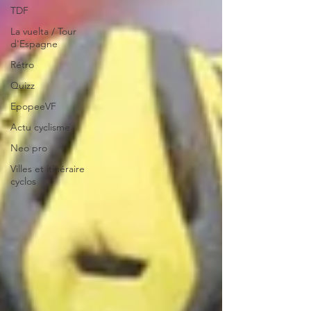
TDF
La vuelta / Tour
d'Espagne
Rétro
Quizz
EpopeeVF
Actu cyclisme
Neo pro
Villes et itinéraire
cyclos