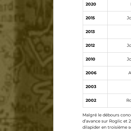
2020
2015
J
2013
2012
J
2010
J
2006
A
2003
2002
Ro
Malgré le débours concé
d’avance sur Roglic et 
dilapider en troisième s