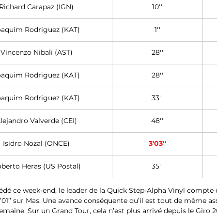
Richard Carapaz (IGN)
10''
oaquim Rodriguez (KAT)
1''
Vincenzo Nibali (AST)
28''
oaquim Rodriguez (KAT)
28''
oaquim Rodriguez (KAT)
33''
lejandro Valverde (CEI)
48''
Isidro Nozal (ONCE)
3'03''
berto Heras (US Postal)
35''
dé ce week-end, le leader de la Quick Step-Alpha Vinyl compte en
2’01’’ sur Mas. Une avance conséquente qu’il est tout de même ass
emaine. Sur un Grand Tour, cela n’est plus arrivé depuis le Giro