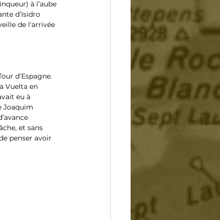
inqueur) à l’aube 
nte d’Isidro 
ille de l'arrivée 
Tour d’Espagne. 
a Vuelta en 
vait eu à 
de Joaquim 
 d’avance 
âche, et sans 
 de penser avoir 