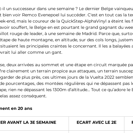
-il un successeur dans une semaine ? Le dernier Belge vainqueu
t bien voir Remco Evenepoel lui succéder. C'est en tout cas la te
eek-end, mais le coureur de la QuickStep-AlphaVinyl a éteint les
 avoir souffert, le Belge en est pourtant le grand gagnant du wee
llot rouge de leader, à une semaine de Madrid. Parce que, surtout,
tape de haute montagne, en altitude, sur des cols longs, justemen
situaient les principales craintes le concernant. Il les a balayées
vrait lui aller comme un gant.
se, deux arrivées au sommet et une étape en circuit marquée par
re clairement un terrain propice aux attaques, un terrain suscep
egarder de plus près, ces ultimes jours de la Vuelta 2022 semblent
e pourcentages, des montées régulières qui ne dépassent pas le
tape, rien ne dépassant les 1300m d’altitude… Tout ce qu’adore le 
elas assez conséquent.
ment en 20 ans
ER AVANT LA 3E SEMAINE
ECART AVEC LE 2E