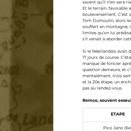
savent qu’il n’en sera r
Et le terrain, favorable
bouleversement. C’est s
Tom Dumoulin, alors lead
souffert en montagne, lu
limites qu’on lui prédi
s’il venait à aborder cet
Si le Néerlandais avait
17 jours de course. C’éta
manque de foncier après
question demeure, et c’e
mentalement, trois semain
et la 20e étape, un ench
pas au rendez-vous.
Remco, souvent esseul
ETAPE
Pico Jano (6e