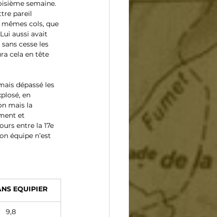
roisième semaine. 
tre pareil 
s mêmes cols, que 
Lui aussi avait 
 sans cesse les 
ra cela en tête 
mais dépassé les 
xplosé, en 
on mais la 
ement et 
ours entre la 17e 
on équipe n’est 
ANS EQUIPIER
9,8