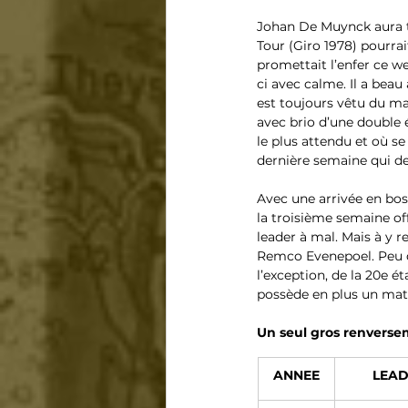
Johan De Muynck aura t
Tour (Giro 1978) pourrai
promettait l’enfer ce w
ci avec calme. Il a beau
est toujours vêtu du mai
avec brio d’une double é
le plus attendu et où se 
dernière semaine qui de
Avec une arrivée en bos
la troisième semaine off
leader à mal. Mais à y r
Remco Evenepoel. Peu d
l’exception, de la 20e é
possède en plus un mat
Un seul gros renverse
ANNEE
LEAD