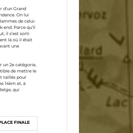
r d'un Grand 
ndance. On lui 
 flammes de celui-
k-end. Parce qu’il 
 il s’est sorti 
t là où il était 
 avant une 
 un 2e catégorie, 
tible de mettre le 
 taillés pour 
s 14km et, à 
Belge, qui 
PLACE FINALE