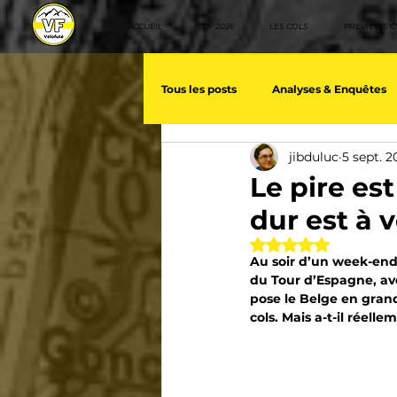
ACCUEIL
TDF 2026
LES COLS
PREVIEWS C
Tous les posts
Analyses & Enquêtes
jibduluc
5 sept. 2
Les voix du cyclisme
Géopolit
Le pire es
dur est à v
Nos séries - Baroudeurs
Meill
Noté NaN étoiles 
Au soir d’un week-end
du Tour d’Espagne, ave
pose le Belge en grand 
Giro d'Italia
TDF
La vuelt
cols. Mais a-t-il réelle
Villes et itinéraire cyclos