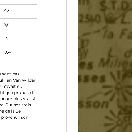
4,3
5,6
4
10,4
 sont pas 
ul Ilan Van Wilder 
n’avait eu 
il que propose la 
core plus vrai si 
. Sur ses trois 
me de la 3e 
t prévenu : son 