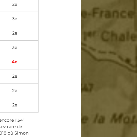
2e
3e
2e
3e
4e
2e
2e
2e
core 1’34’’ 
ez rare de 
 2018 où Simon 