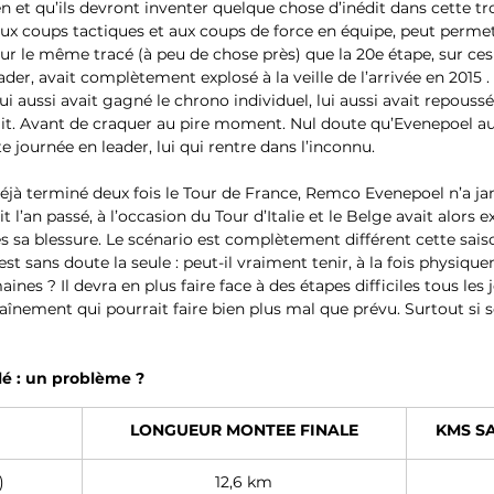
ien et qu’ils devront inventer quelque chose d’inédit dans cette t
 aux coups tactiques et aux coups de force en équipe, peut permet
ur le même tracé (à peu de chose près) que la 20e étape, sur ce
er, avait complètement explosé à la veille de l’arrivée en 2015 . 
i aussi avait gagné le chrono individuel, lui aussi avait repoussé
sait. Avant de craquer au pire moment. Nul doute qu’Evenepoel au
te journée en leader, lui qui rentre dans l’inconnu.
 déjà terminé deux fois le Tour de France, Remco Evenepoel n’a ja
it l’an passé, à l’occasion du Tour d’Italie et le Belge avait alors e
 sa blessure. Le scénario est complètement différent cette sais
st sans doute la seule : peut-il vraiment tenir, à la fois physiqu
es ? Il devra en plus faire face à des étapes difficiles tous les j
aînement qui pourrait faire bien plus mal que prévu. Surtout si s
é : un problème ?
LONGUEUR MONTEE FINALE
KMS S
)
12,6 km