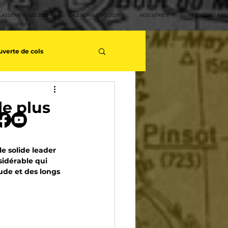
LASSEMENT UCI 2026
CALENDRIER UCI 2026
NOS SÉRIES
VF CYCLING FAN
verte de cols
s séries - Coureurs sans GT
le plus
teurs
Top 10 rouleurs
e solide leader 
sidérable qui 
tude et des longs 
yclisme
Neo pro