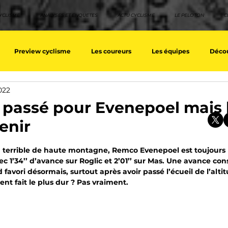
YCLISME
ANALYSES ET ENQUETES
ACTU CYCLISME
LE PELOTON
C
Preview cyclisme
Les coureurs
Les équipes
Décou
022
ique
Les Tuto cyclisme
Nos séries - Top 10 21e siècle
No
t passé pour Evenepoel mais 
enir
eurs équipes
Top 10 grimpeurs
Top 10 pavé
Top 10 sprin
sur 5.
 terrible de haute montagne, Remco Evenepoel est toujours l
c 1’34’’ d’avance sur Roglic et 2’01’’ sur Mas. Une avance con
favori désormais, surtout après avoir passé l’écueil de l’alti
a / Tour d'Espagne
Rétro
Quizz
EpopeeVF
Actu c
ment fait le plus dur ? Pas vraiment.