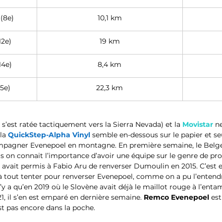
(8e)
10,1 km
12e)
19 km
14e)
8,4 km
5e)
22,3 km
i s’est ratée tactiquement vers la Sierra Nevada) et la 
Movistar 
ne
la 
QuickStep-Alpha Vinyl
 semble en-dessous sur le papier et se
pagner Evenepoel en montagne. En première semaine, le Belge 
 on connait l’importance d’avoir une équipe sur le genre de prof
 avait permis à Fabio Aru de renverser Dumoulin en 2015. C’est en
à tout tenter pour renverser Evenepoel, comme on a pu l’entendre
n’y a qu’en 2019 où le Slovène avait déjà le maillot rouge à l’enta
, il s’en est emparé en dernière semaine. 
Remco Evenepoel
 es
t pas encore dans la poche.