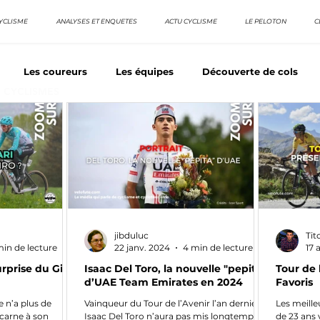
YCLISME
ANALYSES ET ENQUETES
ACTU CYCLISME
LE PELOTON
C
Les coureurs
Les équipes
Découverte de cols
E CYCLISMES
os séries - Coureurs sans GT
Nos séries - Baroudeurs
TDF
La vuelta / Tour d'Espagne
Rétro
Quizz
jibduluc
Tit
min de lecture
22 janv. 2024
4 min de lecture
17 
surprise du Giro
Isaac Del Toro, la nouvelle "pepita"
Tour de 
d’UAE Team Emirates en 2024
Favoris
 n’a plus de
Vainqueur du Tour de l’Avenir l’an dernier,
Les meill
ncarne à son
Isaac Del Toro n’aura pas mis longtemps
de 23 ans 