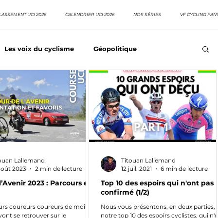
LASSEMENT UCI 2026
CALENDRIER UCI 2026
NOS SÉRIES
VF CYCLING FAN
Les voix du cyclisme
Géopolitique
Meilleurs équipes
Top 10 grimpeurs
Top 10 pavé
EpopeeVF
Actu cyclisme
Neo pro
ouan Lallemand
Titouan Lallemand
août 2023
2 min de lecture
12 juil. 2021
6 min de lecture
l’Avenir 2023 : Parcours et
Top 10 des espoirs qui n'ont pas
confirmé (1/2)
eurs coureurs coureurs de moins
Nous vous présentons, en deux parties,
vont se retrouver sur le
notre top 10 des espoirs cyclistes, qui n'