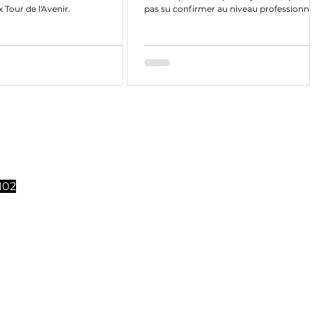
 Tour de l'Avenir.
pas su confirmer au niveau professionne
malgré des...
 toute l'année. Si
Contact
ital
. Un
Nos Partenaires
102
Notre politique de confidentialité