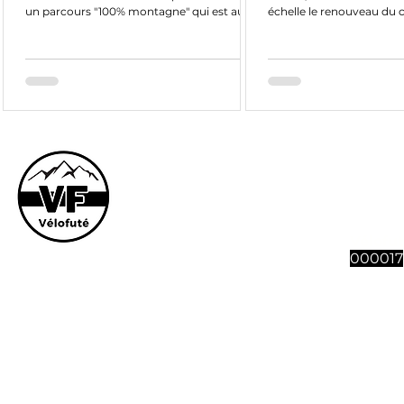
un parcours "100% montagne" qui est au
échelle le renouveau du
programme
plus offensif et...
Le site et son co
vous souhaitez n
abonnement à 4 n
Vélofut
000017