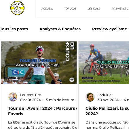
ACCUEIL
TDF 2026
LES COLS
PREVIEWS C
Tous les posts
Analyses & Enquêtes
Preview cyclisme
ARTICLES D
Les Tuto cyclisme
Nos séries - Top 10 21e siècle
N
Top 10 sprinteurs
Top 10 rouleurs
Giro d'Italia
Laurent Tire
jibduluc
Villes et itinéraire cyclos
8 août 2024
5 min de lecture
30 avr. 2024
4 
Tour de l’Avenir 2024 : Parcours et
Giulio Pellizzari, la 
Favoris
2024?
La 60ème édition du Tour de l'Avenir se
Dans une époque où l’âge
déroulera du 18 au 24 août prochain. C'est
norme, Giulio Pellizzari i