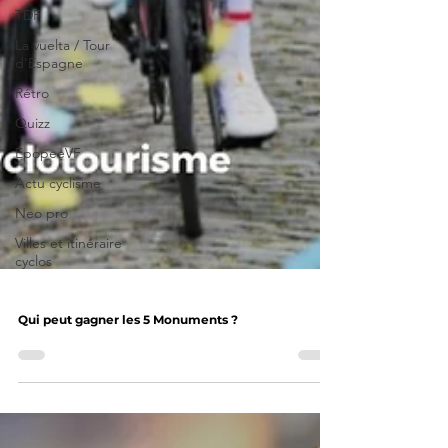
TDF
La vuelta / Tour
d'Espagne
Rétro
Quizz
EpopeeVF
Actu cyclisme
Neo pro
Villes et itinéraire
cyclos
Qui peut gagner les 5 Monuments ?