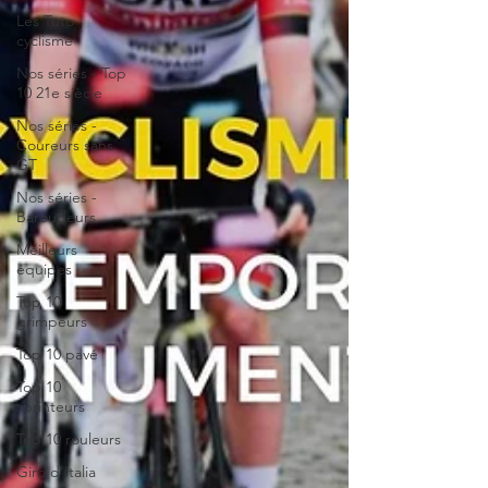
Les Tuto
cyclisme
Nos séries - Top
10 21e siècle
Nos séries -
Coureurs sans
GT
Nos séries -
Baroudeurs
Meilleurs
équipes
Top 10
grimpeurs
Top 10 pavé
Top 10
sprinteurs
Top 10 rouleurs
Giro d'Italia