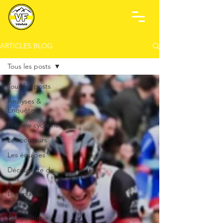
ARTICLES BLOG
Tous les posts
Tous les posts
Analyses &
Enquêtes
Preview cyclisme
Les coureurs
Les équipes
Découverte de
cols
Les voix du
cyclisme
Géopolitique