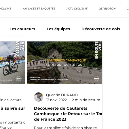
YCLISME
ANALYSES ET ENQUETES
ACTU CYCLISME
LE PELOTON
C
Les coureurs
Les équipes
Découverte de cols
E CYCLISMES
os séries - Coureurs sans GT
Nos séries - Baroudeurs
TDF
La vuelta / Tour d'Espagne
Rétro
Quizz
D
Quentin DURAND
in de lecture
13 nov. 2022
2 min de lecture
 à suivre sur le
Découverte de Cauterets
Cambasque : le Retour sur le Tour
de France 2023
us importants de
 France
Pour la troisième fois de son histoire,