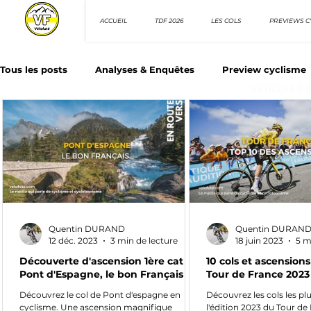
ACCUEIL
TDF 2026
LES COLS
PREVIEWS C
Tous les posts
Analyses & Enquêtes
Preview cyclisme
ARTICLES D
Les Tuto cyclisme
Nos séries - Top 10 21e siècle
N
Top 10 sprinteurs
Top 10 rouleurs
Giro d'Italia
Quentin DURAND
Quentin DURAN
Villes et itinéraire cyclos
12 déc. 2023
3 min de lecture
18 juin 2023
5 m
Découverte d'ascension 1ère cat :
10 cols et ascensions
Pont d'Espagne, le bon Français
Tour de France 2023
Découvrez le col de Pont d'espagne en
Découvrez les cols les pl
cyclisme. Une ascension magnifique
l'édition 2023 du Tour de