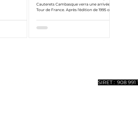
Cauterets Cambasque verra une arrivée du
Tour de France. Après l'édition de 1995 où le
français...
ntenu sont 100% gratuits mais nécessitent un gros travail
ous soutenir, vous pouvez
souscrire à notre magazine dig
uméros est disponible. Merci de votre soutien.
é - Association déclarée depuis 2021 -
SIRET : 908 991 