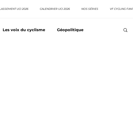
LASSEMENT UCI 2026
CALENDRIER UCI 2026
NOS SÉRIES
VF CYCLING FAN
Les voix du cyclisme
Géopolitique
Meilleurs équipes
Top 10 grimpeurs
Top 10 pavé
EpopeeVF
Actu cyclisme
Neo pro