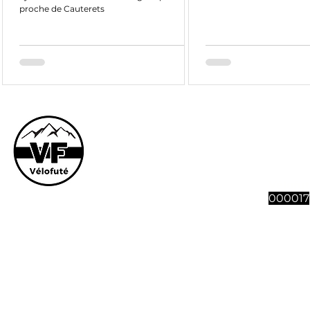
proche de Cauterets
Le site et son co
vous souhaitez n
abonnement à 4 n
Vélofut
000017