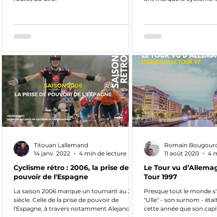
d’Espagne 2015 n’a pas...
Titouan Lallemand
Romain Bougour
14 janv. 2022
4 min de lecture
11 août 2020
4 m
Cyclisme rétro : 2006, la prise de
Le Tour vu d’Allemagn
pouvoir de l'Espagne
Tour 1997
La saison 2006 marque un tournant au 21
Presque tout le monde s'
siècle. Celle de la prise de pouvoir de
"Ulle" - son surnom - était
l'Espagne, à travers notamment Alejandro
cette année que son capit