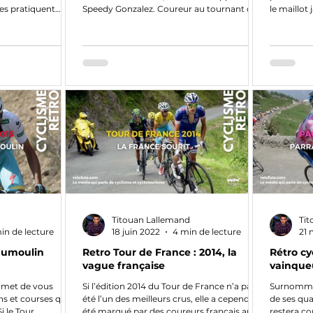
stes pratiquent
Speedy Gonzalez. Coureur au tournant des
le maillot
années...
journée...
Titouan Lallemand
Tit
in de lecture
18 juin 2022
4 min de lecture
21 
 Dumoulin
Retro Tour de France : 2014, la
Rétro cy
vague française
vainque
ermet de vous
Si l’édition 2014 du Tour de France n’a pas
Surnommé «
ns et courses qui
été l’un des meilleurs crus, elle a cependant
de ses qua
i le Tour
été marqué par des coureurs français au
restera c