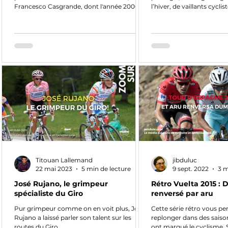
Francesco Casgrande, dont l'année 2000
l’hiver, de vaillants cycli
restera dans les...
une...
Titouan Lallemand
jibduluc
22 mai 2023
5 min de lecture
9 sept. 2022
3 m
José Rujano, le grimpeur
Rétro Vuelta 2015 :
spécialiste du Giro
renversé par aru
Pur grimpeur comme on en voit plus, José
Cette série rétro vous p
Rujano a laissé parler son talent sur les
replonger dans des saiso
routes du Giro.
ont marqué le cyclisme. S