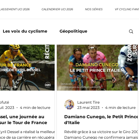
LASSEMENT UCI 2026
CALENDRIER UCI 2026
NOS SÉRIES
VF CYCLING FAN
Les voix du cyclisme
Géopolitique
Meilleurs équipes
Top 10 grimpeurs
Top 10 pavé
EpopeeVF
Actu cyclisme
Neo pro
ofuté
Laurent Tire
juil. 2023
4 min de lecture
23 mai 2023
4 min de lecture
ssel, une journée au
Damiano Cunego, le Petit Prince
sur le Tour de France
d'Italie
ril Dessel a réalisé la meilleure
Révélé grâce à sa victoire sur le Giro 200
ce de sa carrière en récupérant
Damiano Cunego ne confirmera jamais 