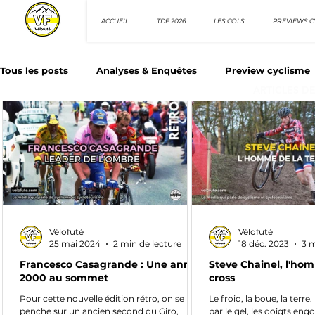
ACCUEIL
TDF 2026
LES COLS
PREVIEWS C
Tous les posts
Analyses & Enquêtes
Preview cyclisme
ARTICLES D
Les Tuto cyclisme
Nos séries - Top 10 21e siècle
N
Top 10 sprinteurs
Top 10 rouleurs
Giro d'Italia
Vélofuté
Vélofuté
Villes et itinéraire cyclos
25 mai 2024
2 min de lecture
18 déc. 2023
3 m
Francesco Casagrande : Une année
Steve Chainel, l'ho
2000 au sommet
cross
Pour cette nouvelle édition rétro, on se
Le froid, la boue, la terre
penche sur un ancien second du Giro,
par le gel, les doigts en