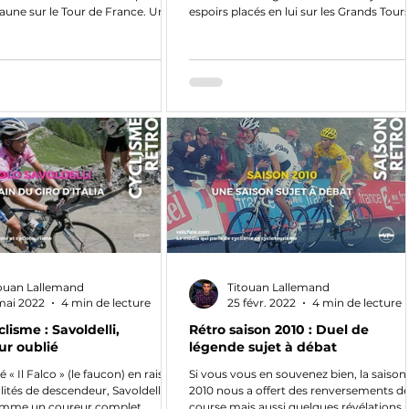
 jaune sur le Tour de France. Une
espoirs placés en lui sur les Grands Tours
le Giro.
ouan Lallemand
Titouan Lallemand
mai 2022
4 min de lecture
25 févr. 2022
4 min de lecture
clisme : Savoldelli,
Rétro saison 2010 : Duel de
ur oublié
légende sujet à débat
 Il Falco » (le faucon) en raison
Si vous vous en souvenez bien, la saison
lités de descendeur, Savoldelli
2010 nous a offert des renversements d
omme un coureur complet
course mais aussi quelques révélations.