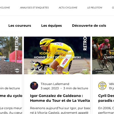
YCLISME
ANALYSES ET ENQUETES
ACTU CYCLISME
LE PELOTON
C
Les coureurs
Les équipes
Découverte de cols
E CYCLISMES
os séries - Coureurs sans GT
Nos séries - Baroudeurs
TDF
La vuelta / Tour d'Espagne
Rétro
Quizz
Titouan Lallemand
Vél
in de lecture
3 sept. 2023
3 min de lecture
19 
mme du cyclo-
Igor Gonzalez de Galdeano :
Cyril De
Homme du Tour et de La Vuelta
paradis 
. Le corps meurtri
Revenons aujourd’hui sur Igor, pur basque
En 2006, Cy
gourdis. Au cœur de
né à Vitoria-Gasteiz, autrement appelé
performan