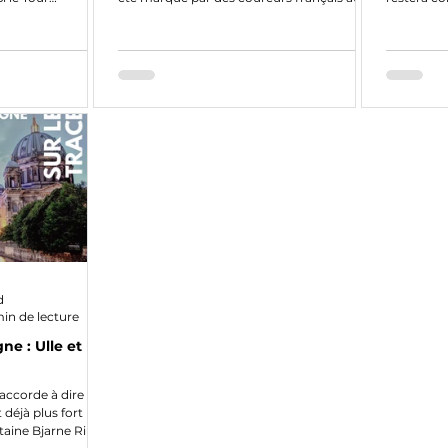
top
capable
d
in de lecture
e : Ulle et le
accorde à dire que
 déjà plus fort
aine Bjarne Riis.