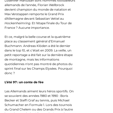
Dzsenifer Marozsan sont nommés footballeurs 
allemands de l'année, Florian Wellbrock 
devient champion du monde de natation et 
Max Verstappen remporte le Grand Prix 
d'Allemagne devant Sebastian Vettel au 
Hockenheimring
. Et l'étape finale du Tour de 
France ? Aucune importance.
Et ce, malgré la belle course et la quatrième 
place au classement général d’Emanuel 
Buchmann. Andreas Klöden a été le dernier 
dans le top 10, et c’était en 2009. La veille, un 
petit reportage a été fait sur la dernière étape 
de montagne, mais les informations 
quotidiennes n'ont pas montré de photos du 
sprint final sur les Champs Elysées. Pourquoi 
donc ?
L’été 97 : un conte de fée
Les Allemands aiment leurs héros sportifs. On 
se souvient des années 1980 et 1990 : Boris 
Becker et Steffi Graf au tennis, puis Michael 
Schumacher en Formule 1. Lors des tournois 
du Grand Chelem ou des Grands Prix à l'autre 