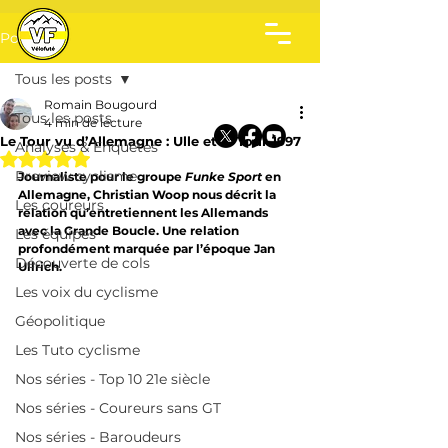
Post
Tous les posts
Romain Bougourd
Tous les posts
4 min de lecture
Le Tour vu d’Allemagne : Ulle et le Tour 1997
Analyses & Enquêtes
Noté NaN étoiles sur 5.
Preview cyclisme
Journaliste pour le groupe 
Funke Sport
 en 
Allemagne, Christian Woop nous décrit la 
Les coureurs
relation qu’entretiennent les Allemands 
avec la Grande Boucle. Une relation 
Les équipes
profondément marquée par l’époque Jan 
Découverte de cols
Ullrich. 
Les voix du cyclisme
Géopolitique
Les Tuto cyclisme
Nos séries - Top 10 21e siècle
Nos séries - Coureurs sans GT
Nos séries - Baroudeurs