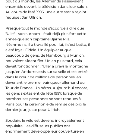
bout du monde, les Allemands s'asseyaient 
ensemble devant la télévision dans leur salon. 
Au cours de l'été 1996, une autre star a rejoint 
l'équipe : Jan Ullrich. 
Presque tout le monde s'accorde à dire que 
"Ulle" - son surnom - était déjà plus fort cette 
année que son capitaine Bjarne Riis. 
Néanmoins, il a travaillé pour lui, il s'est battu, il 
a été loyal. Fidèle. Un équipier auquel 
beaucoup de gens, de Hambourg à Munich, 
pouvaient s'identifier. Un an plus tard, cela 
devait fonctionner : "Ulle" a gravi la montagne 
jusqu'en Andorre assis sur sa selle et est entré 
dans le cœur de millions de personnes, en 
devenant le premier vainqueur allemand du 
Tour de France. Un héros. Aujourd'hui encore, 
les gens s'extasient de l'été 1997, lorsque de 
nombreuses personnes se sont rendues à 
Paris pour la cérémonie de remise des prix le 
dernier jour, juste pour Ullrich.
Soudain, le vélo est devenu incroyablement 
populaire. Les diffuseurs publics ont 
énormément développé leur couverture en 