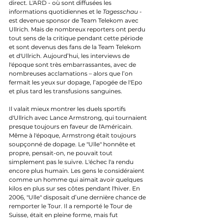
direct. L'ARD - où sont diffusées les 
informations quotidiennes et le 
Tagesschau 
- 
est devenue sponsor de Team Telekom avec 
Ullrich. Mais de nombreux reporters ont perdu 
tout sens de la critique pendant cette période 
et sont devenus des fans de la Team Telekom 
et d'Ullrich. Aujourd’hui, les interviews de 
l'époque sont très embarrassantes, avec de 
nombreuses acclamations – alors que l’on 
fermait les yeux sur dopage, l’apogée de l'Epo 
et plus tard les transfusions sanguines. 
Il valait mieux montrer les duels sportifs 
d'Ullrich avec Lance Armstrong, qui tournaient 
presque toujours en faveur de l'Américain. 
Même à l'époque, Armstrong était toujours 
soupçonné de dopage. Le "Ulle" honnête et 
propre, pensait-on, ne pouvait tout 
simplement pas le suivre. L'échec l'a rendu 
encore plus humain. Les gens le considéraient 
comme un homme qui aimait avoir quelques 
kilos en plus sur ses côtes pendant l'hiver. En 
2006, "Ulle" disposait d’une dernière chance de 
remporter le Tour. Il a remporté le Tour de 
Suisse, était en pleine forme, mais fut 