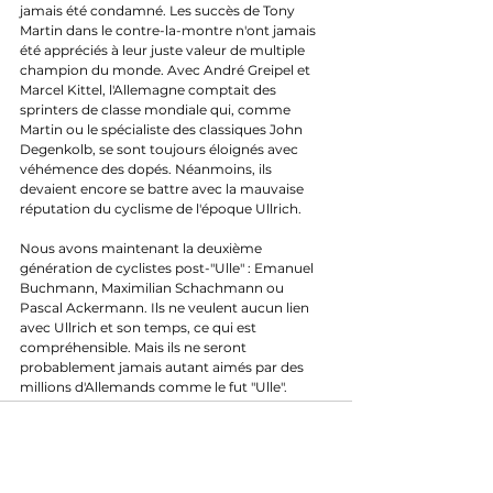
jamais été condamné. Les succès de Tony 
Martin dans le contre-la-montre n'ont jamais 
été appréciés à leur juste valeur de multiple 
champion du monde. Avec André Greipel et 
Marcel Kittel, l'Allemagne comptait des 
sprinters de classe mondiale qui, comme 
Martin ou le spécialiste des classiques John 
Degenkolb, se sont toujours éloignés avec 
véhémence des dopés. Néanmoins, ils 
devaient encore se battre avec la mauvaise 
réputation du cyclisme de l'époque Ullrich.
Nous avons maintenant la deuxième 
génération de cyclistes post-"Ulle" : Emanuel 
Buchmann, Maximilian Schachmann ou 
Pascal Ackermann. Ils ne veulent aucun lien 
avec Ullrich et son temps, ce qui est 
compréhensible. Mais ils ne seront 
probablement jamais autant aimés par des 
millions d'Allemands comme le fut "Ulle".
N'hésitez pas à partager l'article sur les 
réseaux sociaux.
#
TDF 
#Allemagne
#Ullrich
#Dopage
#TMobile