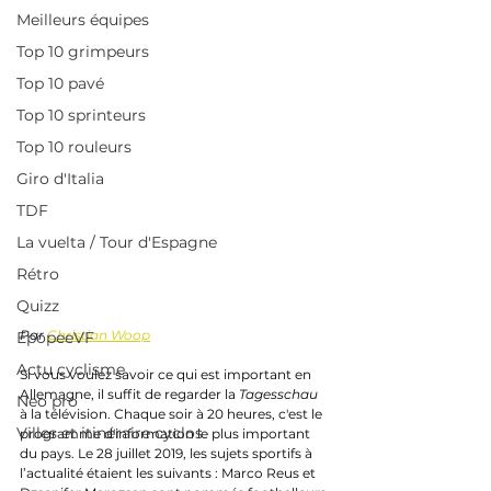
Meilleurs équipes
Top 10 grimpeurs
Top 10 pavé
Top 10 sprinteurs
Top 10 rouleurs
Giro d'Italia
TDF
La vuelta / Tour d'Espagne
Rétro
Quizz
Par 
Christian Woop
EpopeeVF
Actu cyclisme
Si vous voulez savoir ce qui est important en 
Allemagne, il suffit de regarder la 
Tagesschau
Neo pro
à la télévision. Chaque soir à 20 heures, c'est le 
Villes et itinéraire cyclos
programme d'information le plus important 
du pays. Le 28 juillet 2019, les sujets sportifs à 
l’actualité étaient les suivants : Marco Reus et 