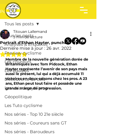
Post
Tous les posts
Titouan Lallemand
Tous les posts
3 min de lecture
Portrait d'Ethan Hayter, puncheur d'élite
Analyses & Enquêtes
Dernière mise à jour :
26 avr. 2022
Preview cyclisme
Noté NaN étoiles sur 5.
Membre de la nouvelle génération dorée de 
Les coureurs
Britanniques avec Tom Pidcock, Ethan 
Hayter représente l’avenir de son pays mais 
Les équipes
aussi le présent, lui qui a déjà accumulé 11 
victoires en deux saisons chez les pros. A 23 
Découverte de cols
ans, Ethan peut tout faire et possède une 
Les voix du cyclisme
grande marge de progression.
Géopolitique
Les Tuto cyclisme
Nos séries - Top 10 21e siècle
Nos séries - Coureurs sans GT
Nos séries - Baroudeurs