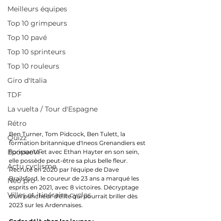
Meilleurs équipes
Top 10 grimpeurs
Top 10 pavé
Top 10 sprinteurs
Top 10 rouleurs
Giro d'Italia
TDF
La vuelta / Tour d'Espagne
Rétro
Ben Turner, Tom Pidcock, Ben Tulett, la 
Quizz
formation britannique d'Ineos Grenandiers est 
EpopeeVF
florissante et avec Ethan Hayter en son sein, 
elle possède peut-être sa plus belle fleur. 
Actu cyclisme
Recruté en 2020 par l'équipe de Dave 
Brailsford, le coureur de 23 ans a marqué les 
Neo pro
esprits en 2021, avec 8 victoires. Décryptage 
Villes et itinéraire cyclos
d'un puncheur d'élite qui pourrait briller dès 
2023 sur les Ardennaises.