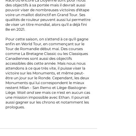
Race ou encore La Doyenne sont pour nous 
des objectifs à sa portée mais il devrait aussi 
pouvoir viser de nombreuses victoires d'étape 
voire un maillot distinctif en Grand Tour. Ses 
qualités de rouleur peuvent aussi lui permettre 
de viser un titre mondial, alors qu'il a déjà fini 
8e en 2021. 
Pour cette saison, on s'attend à ce qu'il gagne 
enfin en World Tour, en commençant sur le 
Tour de Romandie début mai. Des courses 
comme La Bretagne Classic ou les Classiques 
Canadiennes sont aussi des objectifs 
accessibles dès cette année. Mais nous nous 
attendons à ce que très vite, il puisse viser la 
victoire sur les Monuments, et même peut-
être un jour sur le Ronde. Cependant, les deux 
Monuments qui lui correspondent le mieux 
restent Milan - San Remo et Liège-Bastogne-
Liège. W
ait and see
 mais ce n'est en aucun cas 
une mission impossible avec Ethan. Il pourrait 
aussi gagner sur les chrono et notamment les 
prologues.
Les coureurs