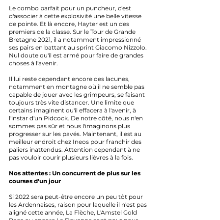
Le combo parfait pour un puncheur, c'est 
d'associer à cette explosivité une belle vitesse 
de pointe. Et là encore, Hayter est un des 
premiers de la classe. Sur le Tour de Grande 
Bretagne 2021, il a notamment impressionné 
ses pairs en battant au sprint Giacomo Nizzolo. 
Nul doute qu'il est armé pour faire de grandes 
choses à l'avenir.
Il lui reste cependant encore des lacunes, 
notamment en montagne où il ne semble pas 
capable de jouer avec les grimpeurs, se faisant 
toujours très vite distancer. Une limite que 
certains imaginent qu'il effacera à l'avenir, à 
l'instar d'un Pidcock. De notre côté, nous n'en 
sommes pas sûr et nous l'imaginons plus 
progresser sur les pavés. Maintenant, il est au 
meilleur endroit chez Ineos pour franchir des 
paliers inattendus. Attention cependant à ne 
pas vouloir courir plusieurs lièvres à la fois.
Nos attentes : Un concurrent de plus sur les 
courses d'un jour
Si 2022 sera peut-être encore un peu tôt pour 
les Ardennaises, raison pour laquelle il n'est pas 
aligné cette année, La Flèche, L'Amstel Gold 