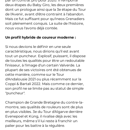
par un contrat pro pour 2020. Il remporte 
deux étapes du Baby Giro, les deux premières 
dont un prologue ainsi que la 3e étape du Tour 
de l'Avenir, avant d'être contraint à l'abandon. 
Mais ce fut suffisant pour qu'Ineos Grenadiers 
soit pleinement conquis. La suite de l'histoire, 
nous vous l'avons déjà contée.
Un profil hybride de coureur moderne :
Si nous devions le définir en une seule 
caractéristique, nous dirions qu'il est avant 
tout un puncheur. Explosif, puissant, il dispose 
de toutes les qualités pour être un redoutable 
finisseur, à l'image d'un certain Valverde. La 
plupart de ses victoires ont été obtenues de 
cette manière, comme sur le Tour 
d'Andalousie 2021 ou plus récemment sur la 
Coppi & Bartali 2022. Mais comme ce dernier, 
son profil ne se limite pas au statut de simple 
"puncheur". 
Champion de Grande Bretagne du contre-la-
montre, ses qualités de rouleurs sont de plus 
en plus visibles. 3e du Tour d'Algarve derrière 
Evenepoel et Küng, il rivalise déjà avec les 
meilleurs, même s‘il lui reste à franchir un 
palier pour les battre à la régulière. 