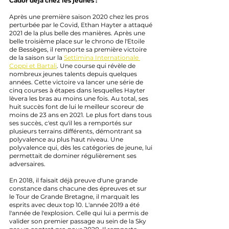
Cador déjà chez les jeunes :
Après une première saison 2020 chez les pros 
perturbée par le Covid, Ethan Hayter a attaqué 
2021 de la plus belle des manières. Après une 
belle troisième place sur le chrono de l'Etoile 
de Bessèges, il remporte sa première victoire 
de la saison sur la 
Settimina Internationale 
Coppi et Bartali
. Une course qui révèle de 
nombreux jeunes talents depuis quelques 
années. Cette victoire va lancer une série de 
cinq courses à étapes dans lesquelles Hayter 
lèvera les bras au moins une fois. Au total, ses 
huit succès font de lui le meilleur scoreur de 
moins de 23 ans en 2021. Le plus fort dans tous 
ses succès, c'est qu'il les a remportés sur 
plusieurs terrains différents, démontrant sa 
polyvalence au plus haut niveau. Une 
polyvalence qui, dès les catégories de jeune, lui 
permettait de dominer régulièrement ses 
adversaires.
En 2018, il faisait déjà preuve d'une grande 
constance dans chacune des épreuves et sur 
le Tour de Grande Bretagne, il marquait les 
esprits avec deux top 10. L'année 2019 a été 
l'année de l'explosion. Celle qui lui a permis de 
valider son premier passage au sein de la Sky 