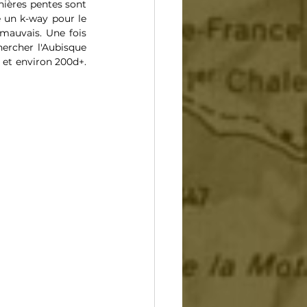
ières pentes sont 
 un k-way pour le 
mauvais. Une fois 
rcher l'Aubisque 
 et environ 200d+. 