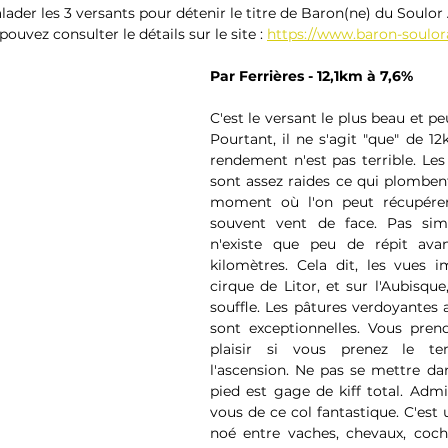
lader les 3 versants pour détenir le titre de Baron(ne) du Soulor
uvez consulter le détails sur le site : 
https://www.baron-soulo
Par Ferrières - 12,1km à 7,6%
C'est le versant le plus beau et peu
Pourtant, il ne s'agit "que" de 12
rendement n'est pas terrible. Les
sont assez raides ce qui plombent 
moment où l'on peut récupérer,
souvent vent de face. Pas simp
n'existe que peu de répit avan
kilomètres. Cela dit, les vues i
cirque de Litor, et sur l'Aubisque
souffle. Les pâtures verdoyantes a
sont exceptionnelles. Vous pren
plaisir si vous prenez le t
l'ascension. Ne pas se mettre dan
pied est gage de kiff total. Admi
vous de ce col fantastique. C'est 
noé entre vaches, chevaux, cocho