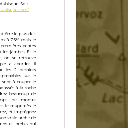
 Aubisque. Soit 
raubisque.com/
t être le plus dur. 
km à 7,6% mais le 
 premières pentes 
les jambes. Et le 
 on se retrouve 
le à aborder. Il 
t les 2 derniers 
mprenables sur le 
, sont à couper le 
dossés à la roche 
drez beaucoup de 
emps de monter 
s le rouge dès le 
rez, et imprégnez 
une vraie arche de 
ns et brebis qui 