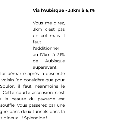
Via l'Aubisque - 3,1km à 6,1%
Vous me direz, 
3km c'est pas 
un col mais il 
faut 
l'additionner 
au 17km à 7,1% 
de l'Aubisque 
auparavant. 
lor démarre après la descente 
voisin (on considère que pour 
oulor, il faut néanmoins le 
). Cette courte ascension n'est 
ais la beauté du paysage est 
ouffle. Vous passerez par une 
ne, dans deux tunnels dans la 
igineux... ! Splendide !