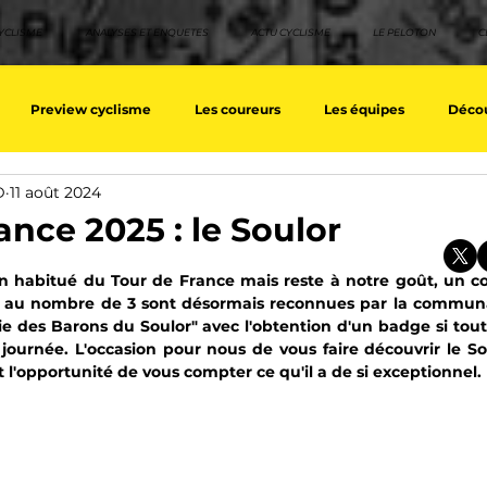
YCLISME
ANALYSES ET ENQUETES
ACTU CYCLISME
LE PELOTON
C
Preview cyclisme
Les coureurs
Les équipes
Décou
D
11 août 2024
ique
Les Tuto cyclisme
Nos séries - Top 10 21e siècle
No
ance 2025 : le Soulor
sur 5.
un habitué du Tour de France mais reste à notre goût, un co
eurs équipes
Top 10 grimpeurs
Top 10 pavé
Top 10 sprin
on au nombre de 3 sont désormais reconnues par la commun
érie des Barons du Soulor" avec l'obtention d'un badge si tout
 journée. L'occasion pour nous de vous faire découvrir le Sou
a / Tour d'Espagne
Rétro
Quizz
EpopeeVF
Actu c
 l'opportunité de vous compter ce qu'il a de si exceptionnel.