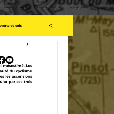
LASSEMENT UCI 2026
CALENDRIER UCI 2026
NOS SÉRIES
VF CYCLING FAN
verte de cols
s séries - Coureurs sans GT
l mésestimé. Les 
teurs
Top 10 rouleurs
auté du cyclisme 
es les ascensions 
lor par ses trois 
yclisme
Neo pro