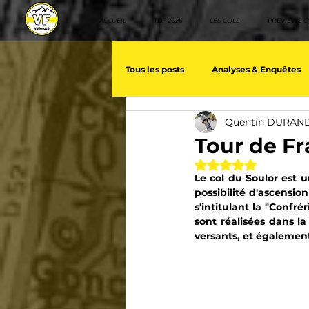
ACCUEIL
TDF 2026
LES COLS
PREVIEWS C
Tous les posts
Analyses & Enquêtes
Quentin DURAN
Les voix du cyclisme
Géopolit
Tour de Fr
Noté NaN étoiles 
Le col du Soulor est 
Nos séries - Baroudeurs
Meill
possibilité d'ascensi
s'intitulant la "Confr
sont réalisées dans la
Giro d'Italia
TDF
La vuelt
versants, et également
Villes et itinéraire cyclos