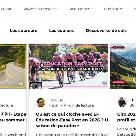
YCLISME
ANALYSES ET ENQUETES
ACTU CYCLISME
LE PELOTON
C
Les coureurs
Les équipes
Découverte de cols
E CYCLISMES
os séries - Coureurs sans GT
Nos séries - Baroudeurs
TDF
La vuelta / Tour d'Espagne
Rétro
Quizz
jibduluc
Th
 lecture
4 juin
4 min de lecture
30 
🇫🇷 - Étape 19
Qu'est ce qui cloche avec EF
Giro 202
s au sommet à
Education-Easy Post en 2026 ? Une
profil et
saison de paradoxe
Le coup de
L'étape 20
26, le week-end de
Une saison peut parfois ressembler à un