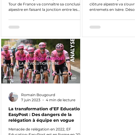
Tour de France va connaître sa conclusion
clôture alpestre va s'ouvr
alpestre en faisant la jonction entre les
entremets en Isère. Déso
Grandes Rousses et le Massif des Arves.
leaders du classement géné
Construite avec à l'esprit une bataille serrée,
simple : tirer les premiè
l'étape la plus difficile de cette Grande
éviter les tirs adverses. Pa
Boucle va se dresser à la veille de la dernière
Decathlon CMA-CGM ont t
étape. Présentation du parcours et des
commencer à sortir du bo
favoris de la 20e étape du Tour de France
du podium final. Présent
2026, où l'Alpe d'Huez sera aborder via le
et des favoris de la 19e é
Col de Sarenne. Date de l'étape 20 du Tour
France 2026, où l'Alpe d'H
de Fr
des nœuds à la t
Romain Bougourd
7 juin 2023
4 min de lecture
La transformation d’EF Education-
EasyPost : Des dangers de la
relégation à équipe en vogue
Menacée de relégation en 2022, EF
Education-EasyPost est en forme en 2023.