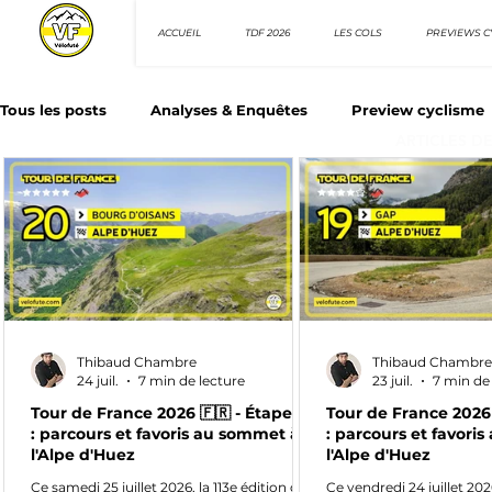
ACCUEIL
TDF 2026
LES COLS
PREVIEWS C
Tous les posts
Analyses & Enquêtes
Preview cyclisme
ARTICLES D
Les Tuto cyclisme
Nos séries - Top 10 21e siècle
N
Top 10 sprinteurs
Top 10 rouleurs
Giro d'Italia
Thibaud Chambre
Thibaud Chambre
Villes et itinéraire cyclos
24 juil.
7 min de lecture
23 juil.
7 min de
Tour de France 2026 🇫🇷 - Étape 20
Tour de France 2026 
: parcours et favoris au sommet à
: parcours et favori
l'Alpe d'Huez
l'Alpe d'Huez
Ce samedi 25 juillet 2026, la 113e édition du
Ce vendredi 24 juillet 20