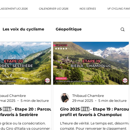
LASSEMENT UCI 2026
CALENDRIER UCI 2026
NOS SÉRIES
VF CYCLING FAN
Les voix du cyclisme
Géopolitique
Meilleurs équipes
Top 10 grimpeurs
Top 10 pavé
EpopeeVF
Actu cyclisme
Neo pro
ibaud Chambre
Thibaud Chambre
mai 2025
5 min de lecture
29 mai 2025
5 min de lecture
5 🇮🇹 - Etape 20 : Parcours,
Giro 2025 🇮🇹 - Etape 19 : Parcou
 favoris à Sestrière
profil et favoris à Champoluc
 grâce ou la consécration.
L'heure de vérité. Le temps est, désorma
 du Giro d'Italia va couronner son
compté. Pour renverser le classement