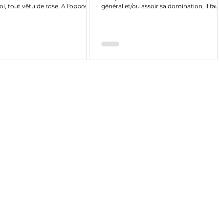
i, tout vêtu de rose. A l'opposé
général et/ou assoir sa domination, il fa
profiter...