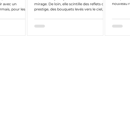
nouveau ro
ir avec un
mirage. De loin, elle scintille des reflets du
de la...
rmais, pour les
prestige, des bouquets levés vers le ciel, des
ral, l'objectif est
images qui s’impriment dans les mémoires
res cartouches et/ou
et donnent l’illusion d’une route
ul Seixas et la
parfaitement tracée. EF Education-
out intérêt à
EasyPost connaît en 2026 ce paradoxe. Son
is, dans la quête
début de saison a offert quelques
ation du parcours
sommets, assez éclatants pour rappeler la
tape du Tour de
valeur de ses coureurs, mais, derrière cette
uez va faire bien
façade lumineuse, une autre réalité se
dessine, plus préoccupante.