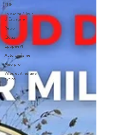
TDF
La vuelta / Tour
d'Espagne
Rétro
Quizz
EpopeeVF
Actu cyclisme
Neo pro
Villes et itinéraire
cyclos