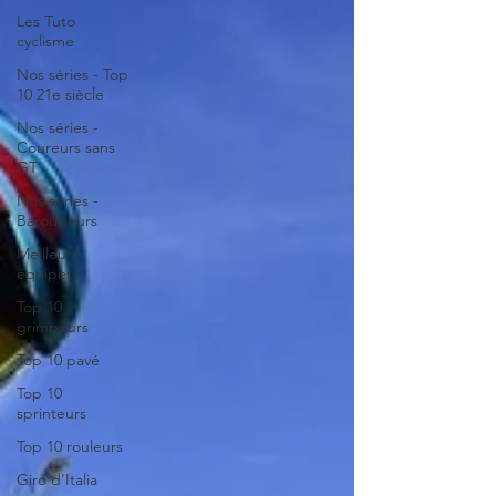
Les Tuto
cyclisme
Nos séries - Top
10 21e siècle
Nos séries -
Coureurs sans
GT
Nos séries -
Baroudeurs
Meilleurs
équipes
Top 10
grimpeurs
Top 10 pavé
Top 10
sprinteurs
Top 10 rouleurs
Giro d'Italia