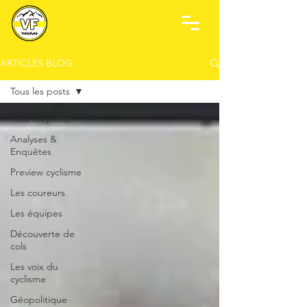
ARTICLES BLOG
Tous les posts
Tous les posts
Analyses &
Enquêtes
Preview cyclisme
Les coureurs
Les équipes
Découverte de
cols
Les voix du
cyclisme
Géopolitique