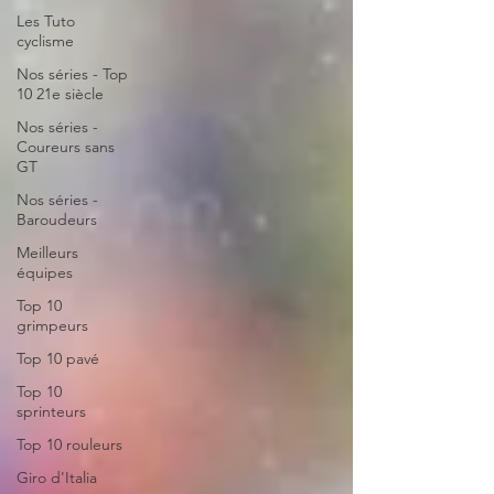
Les Tuto
cyclisme
Nos séries - Top
10 21e siècle
Nos séries -
Coureurs sans
GT
Nos séries -
Baroudeurs
Meilleurs
équipes
Top 10
grimpeurs
Top 10 pavé
Top 10
sprinteurs
Top 10 rouleurs
Giro d'Italia