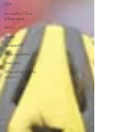
TDF
La vuelta / Tour
d'Espagne
Rétro
Quizz
EpopeeVF
Actu cyclisme
Neo pro
Villes et itinéraire
cyclos