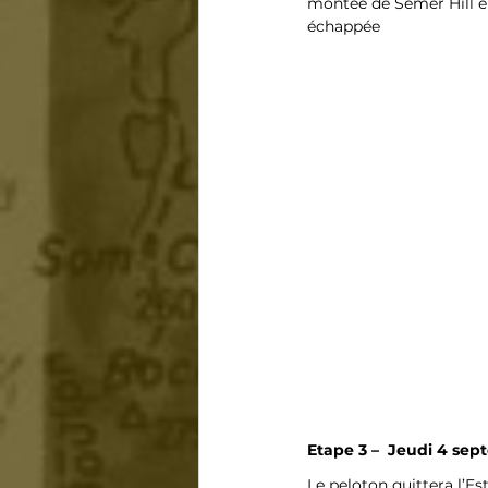
montée de Semer Hill en
échappée
Etape 3 –  Jeudi 4 sep
Le peloton quittera l’E