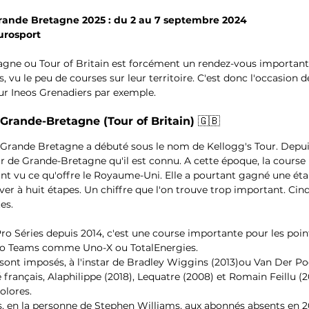
rande Bretagne 2025 : du 2 au 7 septembre 2024
urosport
gne ou Tour of Britain est forcément un rendez-vous important 
, vu le peu de courses sur leur territoire. C'est donc l'occasion 
our Ineos Grenadiers par exemple.
 Grande-Bretagne (Tour of Britain) 
🇬🇧
e Grande Bretagne a débuté sous le nom de Kellogg's Tour. Depuis
ur de Grande-Bretagne qu'il est connu. A cette époque, la course
sant vu ce qu'offre le Royaume-Uni. Elle a pourtant gagné une éta
ver à huit étapes. Un chiffre que l'on trouve trop important. Cinq
es.
 Séries depuis 2014, c'est une course importante pour les point
o Teams comme Uno-X ou TotalEnergies.
sont imposés, à l'instar de Bradley Wiggins (2013)ou Van Der Poe
rançais, Alaphilippe (2018), Lequatre (2008) et Romain Feillu (2
olores. 
s, en la personne de Stephen Williams, aux abonnés absents en 2