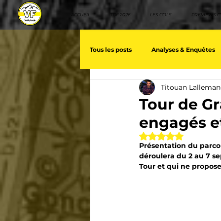
ACCUEIL
TDF 2026
LES COLS
PREVIEWS C
Tous les posts
Analyses & Enquêtes
Titouan Lallema
Les voix du cyclisme
Géopolit
Tour de Gr
engagés et
Nos séries - Baroudeurs
Meill
Noté NaN étoiles 
Présentation du parco
déroulera du 2 au 7 se
Tour et qui ne propose
Giro d'Italia
TDF
La vuelt
Villes et itinéraire cyclos