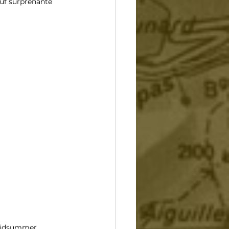
auf surprenante 
 Midsummer 