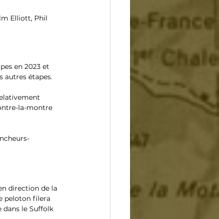
 Elliott, Phil 
apes en 2023 et 
s autres étapes.
relativement 
contre-la-montre 
uncheurs-
n direction de la 
 peloton filera 
 dans le Suffolk