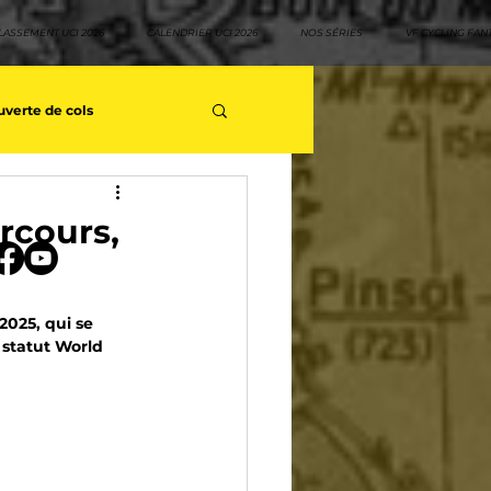
LASSEMENT UCI 2026
CALENDRIER UCI 2026
NOS SÉRIES
VF CYCLING FAN
verte de cols
s séries - Coureurs sans GT
rcours,
teurs
Top 10 rouleurs
025, qui se 
 statut World 
yclisme
Neo pro