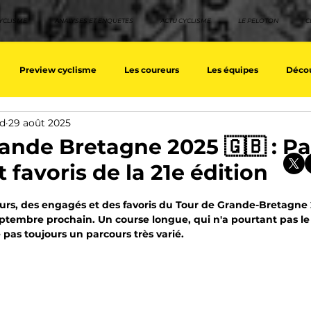
YCLISME
ANALYSES ET ENQUETES
ACTU CYCLISME
LE PELOTON
C
Preview cyclisme
Les coureurs
Les équipes
Décou
nd
29 août 2025
ique
Les Tuto cyclisme
Nos séries - Top 10 21e siècle
No
ande Bretagne 2025 🇬🇧 : Pa
 favoris de la 21e édition
eurs équipes
Top 10 grimpeurs
Top 10 pavé
Top 10 sprin
sur 5.
urs, des engagés et des favoris du Tour de Grande-Bretagne 2
ptembre prochain. Un course longue, qui n'a pourtant pas le
 pas toujours un parcours très varié. 
a / Tour d'Espagne
Rétro
Quizz
EpopeeVF
Actu c