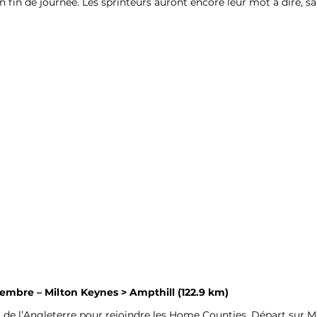
 fin de journée. Les sprinteurs auront encore leur mot à dire, s
tembre – Milton Keynes > Ampthill (122.9 km)
st de l’Angleterre pour rejoindre les Home Counties. Départ sur