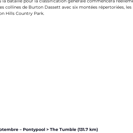
ù la bataille pour la classification générale commencera réellem
 des collines de Burton Dassett avec six montées répertoriées, le
ton Hills Country Park.
eptembre – Pontypool > The Tumble (131.7 km)