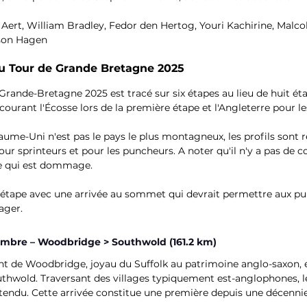
 Aert, William Bradley, Fedor den Hertog, Youri Kachirine, Malcolm
son Hagen
du Tour de Grande Bretagne 2025
Grande-Bretagne 2025 est tracé sur six étapes au lieu de huit ét
ourant l'Écosse lors de la première étape et l'Angleterre pour le
ume-Uni n'est pas le pays le plus montagneux, les profils sont 
our sprinteurs et pour les puncheurs. A noter qu'il n'y a pas de 
ce qui est dommage.
e étape avec une arrivée au sommet qui devrait permettre aux p
ager.
tembre – Woodbridge > Southwold (161.2 km)
nt de Woodbridge, joyau du Suffolk au patrimoine anglo-saxon, e
uthwold. Traversant des villages typiquement est-anglophones, le
ttendu. Cette arrivée constitue une première depuis une décennie