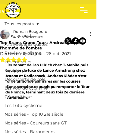
Post
Tous les posts
Romain Bougourd
Tous les posts
4 min de lecture
Top 5 sans Grand Tour : Andreas Klöden,
Analyses & Enquêtes
l’homme de l’ombre
Preview cyclisme
Dernière mise à jour :
26 oct. 2021
Noté NaN étoiles sur 5.
Les coureurs
Lieutenant de Jan Ullrich chez T-Mobile puis 
Les équipes
équipier de luxe de Lance Armstrong chez 
Astana et Radioshack, Andreas Klöden s'est 
Découverte de cols
forgé un solide palmarès sur les courses 
d'une semaine et aurait pu remporter le Tour 
Les voix du cyclisme
de France, terminant deux fois 2e derrière 
Géopolitique
l'Américain. 
Les Tuto cyclisme
Nos séries - Top 10 21e siècle
Nos séries - Coureurs sans GT
Nos séries - Baroudeurs