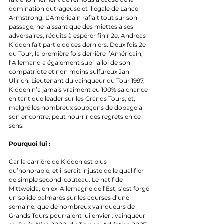
domination outrageuse et illégale de Lance 
Armstrong. L’Américain raflait tout sur son 
passage, ne laissant que des miettes à ses 
adversaires, réduits à espérer finir 2e. Andreas 
Klöden fait partie de ces derniers. Deux fois 2e 
du Tour, la première fois derrière l’Américain, 
l’Allemand a également subi la loi de son 
compatriote et non moins sulfureux Jan 
Ullrich. Lieutenant du vainqueur du Tour 1997, 
Klöden n’a jamais vraiment eu 100% sa chance 
en tant que leader sur les Grands Tours, et, 
malgré les nombreux soupçons de dopage à 
son encontre, peut nourrir des regrets en ce 
sens.
Pourquoi lui :
Car la carrière de Klöden est plus 
qu’honorable, et il serait injuste de le qualifier 
de simple second-couteau. Le natif de 
Mittweida, en ex-Allemagne de l’Est, s’est forgé 
un solide palmarès sur les courses d’une 
semaine, que de nombreux vainqueurs de 
Grands Tours pourraient lui envier : vainqueur 