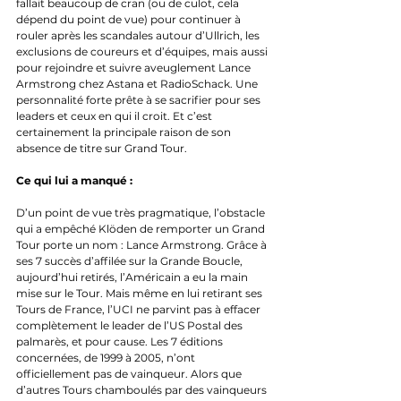
fallait beaucoup de cran (ou de culot, cela 
dépend du point de vue) pour continuer à 
rouler après les scandales autour d’Ullrich, les 
exclusions de coureurs et d’équipes, mais aussi 
pour rejoindre et suivre aveuglement Lance 
Armstrong chez Astana et RadioSchack. Une 
personnalité forte prête à se sacrifier pour ses 
leaders et ceux en qui il croit. Et c’est 
certainement la principale raison de son 
absence de titre sur Grand Tour.
Ce qui lui a manqué :
D’un point de vue très pragmatique, l’obstacle 
qui a empêché Klöden de remporter un Grand 
Tour porte un nom : Lance Armstrong. Grâce à 
ses 7 succès d’affilée sur la Grande Boucle, 
aujourd’hui retirés, l’Américain a eu la main 
mise sur le Tour. Mais même en lui retirant ses 
Tours de France, l’UCI ne parvint pas à effacer 
complètement le leader de l’US Postal des 
palmarès, et pour cause. Les 7 éditions 
concernées, de 1999 à 2005, n’ont 
officiellement pas de vainqueur. Alors que 
d’autres Tours chamboulés par des vainqueurs 