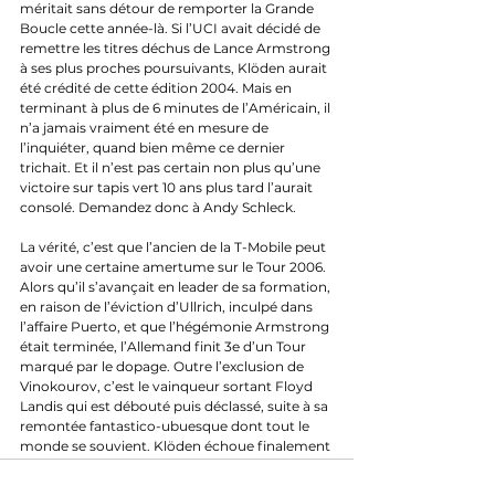
méritait sans détour de remporter la Grande 
Boucle cette année-là. Si l’UCI avait décidé de 
remettre les titres déchus de Lance Armstrong 
à ses plus proches poursuivants, Klöden aurait 
été crédité de cette édition 2004. Mais en 
terminant à plus de 6 minutes de l’Américain, il 
n’a jamais vraiment été en mesure de 
l’inquiéter, quand bien même ce dernier 
trichait. Et il n’est pas certain non plus qu’une 
victoire sur tapis vert 10 ans plus tard l’aurait 
consolé. Demandez donc à Andy Schleck. 
La vérité, c’est que l’ancien de la T-Mobile peut 
avoir une certaine amertume sur le Tour 2006. 
Alors qu’il s’avançait en leader de sa formation, 
en raison de l’éviction d’Ullrich, inculpé dans 
l’affaire Puerto, et que l’hégémonie Armstrong 
était terminée, l’Allemand finit 3e d’un Tour 
marqué par le dopage. Outre l’exclusion de 
Vinokourov, c’est le vainqueur sortant Floyd 
Landis qui est débouté puis déclassé, suite à sa 
remontée fantastico-ubuesque dont tout le 
monde se souvient. Klöden échoue finalement 
à 35 secondes de l’Espagnol Oscar Pereiro Sio, 
vainqueur consacré publiquement un an plus 