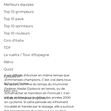
Meilleurs équipes
Top 10 grimpeurs
Top 10 pavé
Top 10 sprinteurs
Top 10 rouleurs
Giro d'Italia
TDF
La vuelta / Tour d'Espagne
Rétro
Quizz
Il est difficile d’évoluer en même temps que 
EpopeeVF
d’immenses champions. C’est vrai dans tous 
Actu cyclisme
les sports, comme du temps du 
triumvirat
Federer-Nadal-Djokovic en tennis, ou de 
Neo pro
Schumacher et Hamilton en Formule 1. Il en 
est de même pour le début des années 2000 
Villes et itinéraire cyclos
en cyclisme. Si cette période est infiniment 
troublée et hantée par le dopage, elle a surtout 
fait énormément de remous à cause de la 