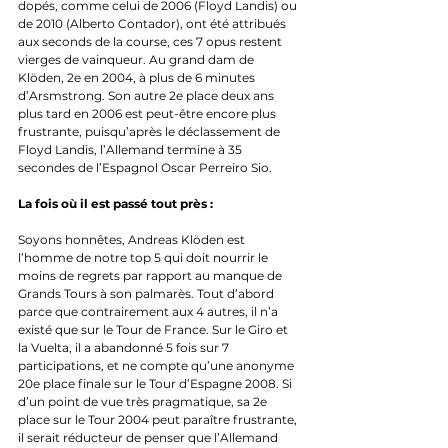
dopés, comme celui de 2006 (Floyd Landis) ou 
de 2010 (Alberto Contador), ont été attribués 
aux seconds de la course, ces 7 opus restent 
vierges de vainqueur. Au grand dam de 
Klöden, 2e en 2004, à plus de 6 minutes 
d’Arsmstrong. Son autre 2e place deux ans 
plus tard en 2006 est peut-être encore plus 
frustrante, puisqu’après le déclassement de 
Floyd Landis, l’Allemand termine à 35 
secondes de l’Espagnol Oscar Perreiro Sio.
La fois où il est passé tout près :
Soyons honnêtes, Andreas Klöden est 
l’homme de notre top 5 qui doit nourrir le 
moins de regrets par rapport au manque de 
Grands Tours à son palmarès. Tout d’abord 
parce que contrairement aux 4 autres, il n’a 
existé que sur le Tour de France. Sur le Giro et 
la Vuelta, il a abandonné 5 fois sur 7 
participations, et ne compte qu’une anonyme 
20e place finale sur le Tour d’Espagne 2008. Si 
d’un point de vue très pragmatique, sa 2e 
place sur le Tour 2004 peut paraître frustrante, 
il serait réducteur de penser que l’Allemand 