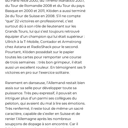
du Paris-Nice 2000, du Tirreno-Adriatico 2007, 
du Tour de Romandie 2008 et du Tour du pays 
Basque en 2000 et 2011, Klöden a aussi terminé 
2e du Tour de Suisse en 2008. S’il ne compte 
"que" 22 victoires en professionnel, c’est 
surtout dû à son rôle de lieutenant sur les 
Grands Tours, lui qui s’est toujours retrouvé 
équipier d’un champion qui lui était supérieur : 
Ullrich à la T-Mobile, Contador et Armstrong 
chez Astana et RadioShack pour le second. 
Pourtant, Klöden possédait sur le papier 
toutes les cartes pour remporter une course 
de trois semaines  : très bon grimpeur, il était 
aussi un excellent rouleur. En témoignent ses 9 
victoires en pro sur l’exercice solitaire.
Rarement en danseuse, l’Allemand restait bien 
assis sur sa selle pour développer toute sa 
puissance. Très peu expressif, il pouvait en 
intriguer plus d’un parmi ses collègues du 
peloton, qui avaient du mal à lire ses émotions. 
Très renfermé, il reste tout de même un sacré 
caractère, capable de s’exiler en Suisse et de 
renier l’Allemagne après les nombreux 
soupçons de dopage à son encontre. Car il 