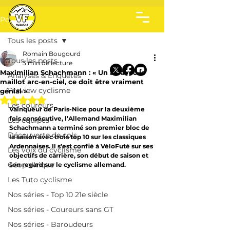
Post
Tous les posts
Romain Bougourd
Tous les posts
3 min de lecture
Maximilian Schachmann : « Un an avec le
Analyses & Enquêtes
maillot arc-en-ciel, ce doit être vraiment
Preview cyclisme
génial »
Noté NaN étoiles sur 5.
Les coureurs
Vainqueur de Paris-Nice pour la deuxième 
fois consécutive, l’Allemand Maximilian 
Les équipes
Schachmann a terminé son premier bloc de 
Découverte de cols
la saison avec trois top 10 sur les classiques 
Ardennaises. Il s’est confié à VéloFuté sur ses 
Les voix du cyclisme
objectifs de carrière, son début de saison et 
Géopolitique
son regard sur le cyclisme allemand.
Les Tuto cyclisme
Nos séries - Top 10 21e siècle
Nos séries - Coureurs sans GT
Nos séries - Baroudeurs