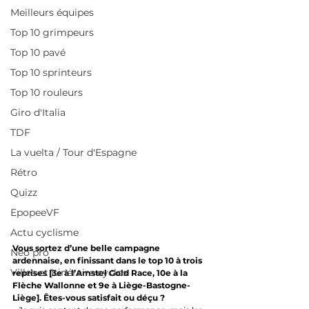
Meilleurs équipes
Top 10 grimpeurs
Top 10 pavé
Top 10 sprinteurs
Top 10 rouleurs
Giro d'Italia
TDF
La vuelta / Tour d'Espagne
Rétro
Quizz
EpopeeVF
Actu cyclisme
Vous sortez d’une belle campagne 
Neo pro
ardennaise, en finissant dans le top 10 à trois 
Villes et itinéraire cyclos
reprises [3e à l’Amstel Gold Race, 10e à la 
Flèche Wallonne et 9e à Liège-Bastogne-
Liège]. Êtes-vous satisfait ou déçu ?