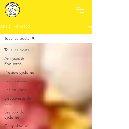
ARTICLES BLOG
Tous les posts
Tous les posts
Analyses &
Enquêtes
Preview cyclisme
Les coureurs
Les équipes
Découverte de
cols
Les voix du
cyclisme
Géopolitique