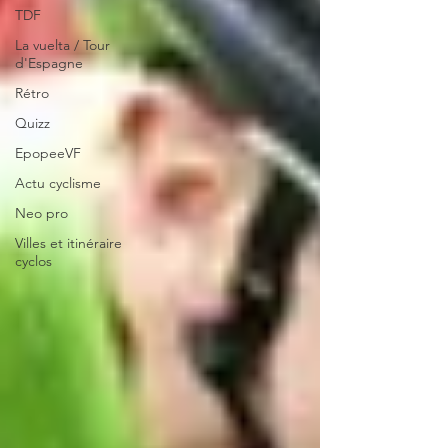
TDF
La vuelta / Tour
d'Espagne
Rétro
Quizz
EpopeeVF
Actu cyclisme
Neo pro
Villes et itinéraire
cyclos