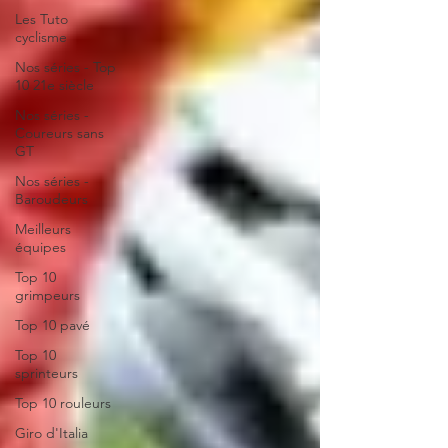
Les Tuto
cyclisme
Nos séries - Top
10 21e siècle
Nos séries -
Coureurs sans
GT
Nos séries -
Baroudeurs
Meilleurs
équipes
Top 10
grimpeurs
Top 10 pavé
Top 10
sprinteurs
Top 10 rouleurs
Giro d'Italia