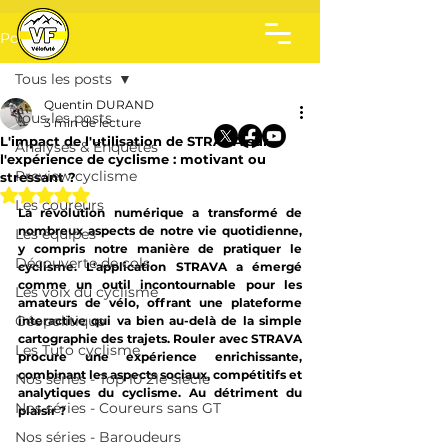
Post
Tous les posts
Quentin DURAND
Tous les posts
3 min de lecture
L'impact de l'utilisation de STRAVA sur
Analyses & Enquêtes
l'expérience de cyclisme : motivant ou
Preview cyclisme
stressant ?
Noté NaN étoiles sur 5.
Les coureurs
La révolution numérique a transformé de 
nombreux aspects de notre vie quotidienne, 
Les équipes
y compris notre manière de pratiquer le 
Découverte de cols
cyclisme. L'application STRAVA a émergé 
comme un outil incontournable pour les 
Les voix du cyclisme
amateurs de vélo, offrant une plateforme 
Géopolitique
interactive qui va bien au-delà de la simple 
cartographie des trajets. Rouler avec STRAVA 
Les Tuto cyclisme
procure une expérience enrichissante, 
combinant les aspects sociaux, compétitifs et 
Nos séries - Top 10 21e siècle
analytiques du cyclisme. Au détriment du 
Nos séries - Coureurs sans GT
plaisir ? 
Nos séries - Baroudeurs