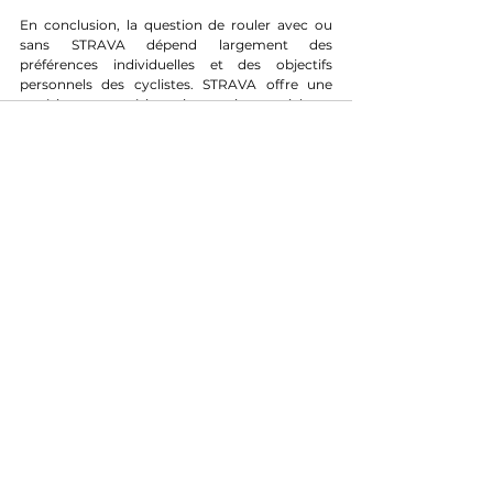
En conclusion, la question de rouler avec ou 
sans STRAVA dépend largement des 
préférences individuelles et des objectifs 
personnels des cyclistes. STRAVA offre une 
expérience numérique immersive, sociale et 
compétitive, idéale pour ceux qui recherchent 
des défis constants et une communauté 
dynamique. D'un autre côté, rouler sans 
STRAVA privilégie la simplicité, la liberté et la 
connexion authentique avec la pratique du 
cyclisme. Chacune de ces approches présente 
des avantages distincts, et il revient à chaque 
cycliste de choisir celle qui correspond le mieux 
à sa vision et à ses aspirations dans le monde 
fascinant du vélo. Alors votre vélo, avec ou 
sans strava ?
Analyses & Enquêtes