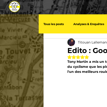
ACCUEIL
TDF 2026
LES COLS
PREVIEWS C
Tous les posts
Analyses & Enquêtes
Titouan Lallema
Les voix du cyclisme
Géopolit
Edito : Go
Noté NaN étoiles 
Tony Martin a mis un 
Nos séries - Baroudeurs
Meill
du cyclisme que les pl
l'un des meilleurs rou
Giro d'Italia
TDF
La vuelt
Villes et itinéraire cyclos