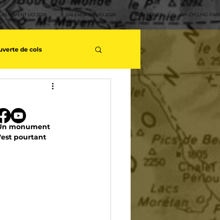
LASSEMENT UCI 2026
CALENDRIER UCI 2026
NOS SÉRIES
VF CYCLING FAN
verte de cols
s séries - Coureurs sans GT
. Un monument 
teurs
Top 10 rouleurs
'est pourtant 
yclisme
Neo pro