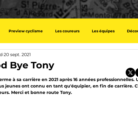
YCLISME
ANALYSES ET ENQUETES
ACTU CYCLISME
LE PELOTON
C
Preview cyclisme
Les coureurs
Les équipes
Décou
nd
20 sept. 2021
ique
Les Tuto cyclisme
Nos séries - Top 10 21e siècle
No
od Bye Tony
sur 5.
terme à sa carrière en 2021 après 16 années professionnelles
eurs équipes
Top 10 grimpeurs
Top 10 pavé
Top 10 sprin
us jeunes ont connu en tant qu'équipier, en fin de carrière. C
leurs. Merci et bonne route Tony.
a / Tour d'Espagne
Rétro
Quizz
EpopeeVF
Actu c