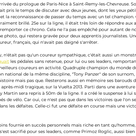
'arrivée du prologue de Paris-Nice à Saint-Remy-les-Chevreuse. So
ait pris le temps de discuter avec deux jeunes, dont les yeux pétil
n et la reconnaissance de passer du temps avec un tel champion. C
raiment brillé. 25e sur la ligne, il était très loin de répondre aux at
 remporter ce chrono. Cela ne l'a pas empêché pour autant de n
e photo, qui restera gravée pour deux apprentis journalistes. Une
reur, français, qui n'avait pas daigné s'arrêter.
y, n'était pas qu'un coureur sympathique, c'était aussi un monstr
uait
 les pédales sans retenue, pour lui ou ses leaders, remportant
 meilleurs coureurs en activité. Quadruple champion du monde du
n national de la même discipline, "Tony Panzer" de son surnom, a
'histoire mais pas que. Resterons aussi en mémoire ses barouds 
près-midi tragique, sur la Vuelta 2013. Parti dans une aventure 
 Martin sera repris à 50m de la ligne. Il a créé le suspense à lui se
s de vélo. Car oui, ce n'est pas que dans les victoires que l'on se
s les défaites. Celle-ci fut une défaite en course mais une victo
moins fournie en succès personnels mais riche en tant qu'homme, 
Il s'est sacrifié pour ses leaders, comme Primoz Roglic, aussi bien 