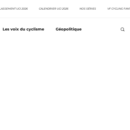
LASSEMENT UCI 2026
CALENDRIER UCI 2026
NOS SÉRIES
VF CYCLING FAN
Les voix du cyclisme
Géopolitique
Meilleurs équipes
Top 10 grimpeurs
Top 10 pavé
EpopeeVF
Actu cyclisme
Neo pro