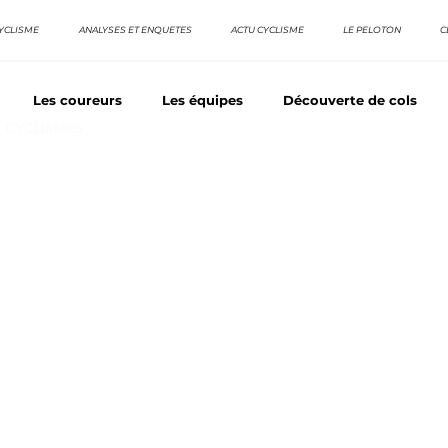
YCLISME
ANALYSES ET ENQUETES
ACTU CYCLISME
LE PELOTON
C
Les coureurs
Les équipes
Découverte de cols
E CYCLISMES
os séries - Coureurs sans GT
Nos séries - Baroudeurs
TDF
La vuelta / Tour d'Espagne
Rétro
Quizz