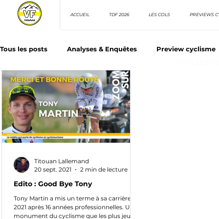
ACCUEIL
TDF 2026
LES COLS
PREVIEWS C
Tous les posts
Analyses & Enquêtes
Preview cyclisme
ARTICLES D
Les Tuto cyclisme
Nos séries - Top 10 21e siècle
N
Top 10 sprinteurs
Top 10 rouleurs
Giro d'Italia
Titouan Lallemand
Villes et itinéraire cyclos
20 sept. 2021
2 min de lecture
Edito : Good Bye Tony
Tony Martin a mis un terme à sa carrière en
2021 après 16 années professionnelles. Un
monument du cyclisme que les plus jeunes