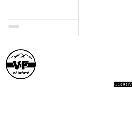
ont connu...
Le site et son co
vous souhaitez n
abonnement à 4 n
Vélofut
000017