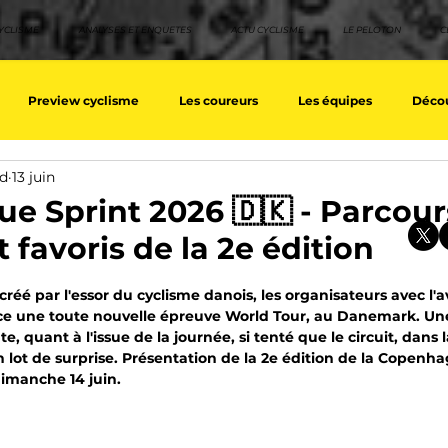
YCLISME
ANALYSES ET ENQUETES
ACTU CYCLISME
LE PELOTON
C
Preview cyclisme
Les coureurs
Les équipes
Décou
nd
13 juin
ique
Les Tuto cyclisme
Nos séries - Top 10 21e siècle
No
 Sprint 2026 🇩🇰 - Parcour
 favoris de la 2e édition
eurs équipes
Top 10 grimpeurs
Top 10 pavé
Top 10 sprin
sur 5.
éé par l'essor du cyclisme danois, les organisateurs avec l'av
ace une toute nouvelle épreuve World Tour, au Danemark. Une
e, quant à l'issue de la journée, si tenté que le circuit, dans 
a / Tour d'Espagne
Rétro
Quizz
EpopeeVF
Actu c
lot de surprise. Présentation de la 2e édition de la Copenha
dimanche 14 juin.