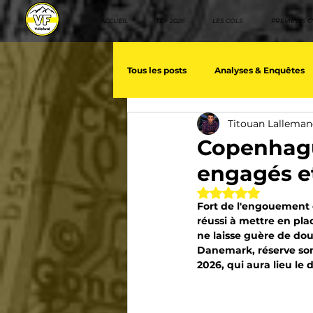
ACCUEIL
TDF 2026
LES COLS
PREVIEWS C
Tous les posts
Analyses & Enquêtes
Titouan Lallema
Les voix du cyclisme
Géopolit
Copenhague
engagés et
Nos séries - Baroudeurs
Meill
Noté NaN étoiles 
Fort de l'engouement cr
réussi à mettre en pl
ne laisse guère de dout
Giro d'Italia
TDF
La vuelt
Danemark, réserve son 
2026, qui aura lieu le 
Villes et itinéraire cyclos