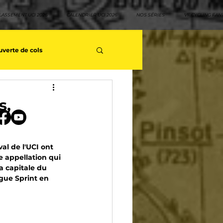
LASSEMENT UCI 2026
CALENDRIER UCI 2026
NOS SÉRIES
VF CYCLING FAN
verte de cols
s séries - Coureurs sans GT
s,
teurs
Top 10 rouleurs
al de l'UCI ont 
 appellation qui 
la capitale du 
yclisme
Neo pro
gue Sprint en 