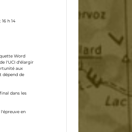
 16 h 14
iquette Word 
e l'UCI d'élargir 
rtunité aux 
ut dépend de 
inal dans les 
 l'épreuve en 