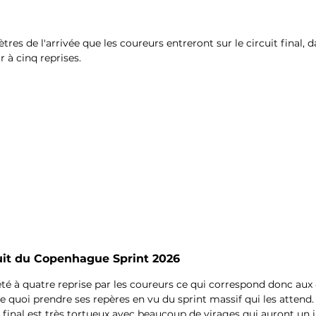
tres de l'arrivée que les coureurs entreront sur le circuit final, d
 à cinq reprises.
cuit du Copenhague Sprint 2026
pété à quatre reprise par les coureurs ce qui correspond donc aux
 quoi prendre ses repères en vu du sprint massif qui les attend.
 final est très tortueux avec beaucoup de virages qui auront un 