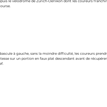
puis le vélodrome de Zurich-Oerlikon dont les coureurs franchiro
course.
 bascule à gauche, sans la moindre difficulté, les coureurs prend
esse sur un portion en faux plat descendant avant de récupérer
ef.