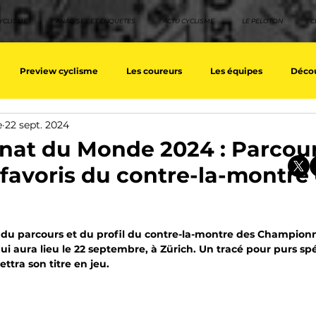
YCLISME
ANALYSES ET ENQUETES
ACTU CYCLISME
LE PELOTON
C
Preview cyclisme
Les coureurs
Les équipes
Décou
e
22 sept. 2024
ique
Les Tuto cyclisme
Nos séries - Top 10 21e siècle
No
at du Monde 2024 : Parcou
t favoris du contre-la-montre
eurs équipes
Top 10 grimpeurs
Top 10 pavé
Top 10 sprin
sur 5.
e du parcours et du profil du contre-la-montre des Champion
a / Tour d'Espagne
Rétro
Quizz
EpopeeVF
Actu c
i aura lieu le 22 septembre, à Zürich. Un tracé pour purs spé
tra son titre en jeu. 