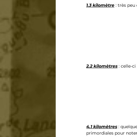
1.3 kilomètre
 : très peu
2.2 kilomètres
 : celle-
4.1 kilomètres
 : quelqu
primordiales pour noter