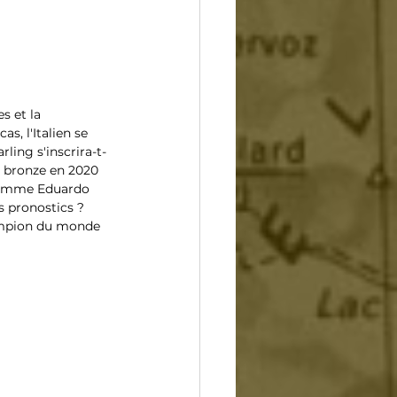
s et la 
, l'Italien se 
ling s'inscrira-t-
e bronze en 2020 
s comme Eduardo 
s pronostics ? 
ampion du monde 