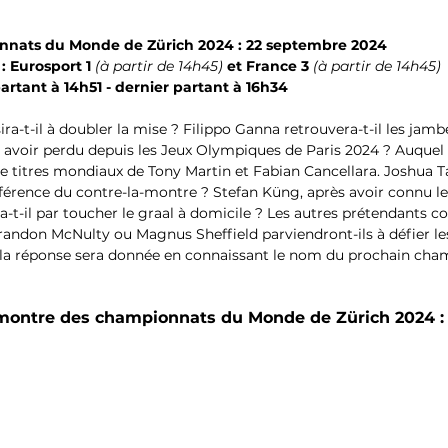
nats du Monde de Zürich 2024 : 22 septembre 2024
: Eurosport 1 
(à partir de 14h45)
 et France 3 
(à partir de 
14h45)
artant à 14h51 - dernier partant à 16h34
-t-il à doubler la mise ? Filippo Ganna retrouvera-t-il les jambe
avoir perdu depuis les Jeux Olympiques de Paris 2024 ? Auquel cas
e titres mondiaux de Tony Martin et Fabian Cancellara. Joshua Tar
férence du contre-la-montre ? Stefan Küng, après avoir connu l
ira-t-il par toucher le graal à domicile ? Les autres prétendant
Brandon McNulty ou Magnus Sheffield parviendront-ils à défier le
 la réponse sera donnée en connaissant le nom du prochain ch
a-montre des championnats du Monde de Zürich 2024 :