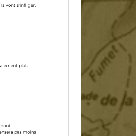
s vont s'infliger.
otalement plat.
eront 
censera pas moins 