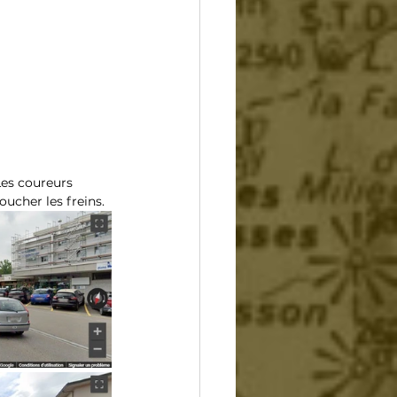
Les coureurs 
oucher les freins.