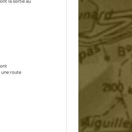
nt la sortie au 
ront 
 une route 