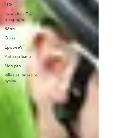
TDF
La vuelta / Tour
d'Espagne
Rétro
Quizz
EpopeeVF
Actu cyclisme
Neo pro
Villes et itinéraire
cyclos