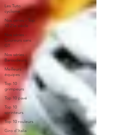
Les Tuto
cyclisme
Nos séries - Top
10 21e siècle
Nos séries -
Coureurs sans
GT
Nos séries -
Baroudeurs
Meilleurs
équipes
Top 10
grimpeurs
Top 10 pavé
Top 10
sprinteurs
Top 10 rouleurs
Giro d'Italia