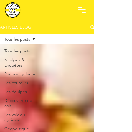
ARTICLES BLOG
Tous les posts
Tous les posts
Analyses &
Enquêtes
Preview cyclisme
Les coureurs
Les équipes
Découverte de
cols
Les voix du
cyclisme
Géopolitique