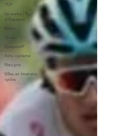
TDF
La vuelta / Tour
d'Espagne
Rétro
Quizz
EpopeeVF
Actu cyclisme
Neo pro
Villes et itinéraire
cyclos