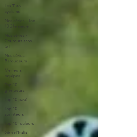
Les Tuto
cyclisme
Nos séries - Top
10 21e siècle
Nos séries -
Coureurs sans
GT
Nos séries -
Baroudeurs
Meilleurs
équipes
Top 10
grimpeurs
Top 10 pavé
Top 10
sprinteurs
Top 10 rouleurs
Giro d'Italia