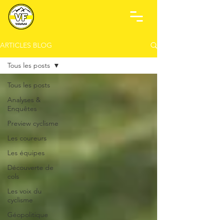
ARTICLES BLOG
Tous les posts
Tous les posts
Analyses &
Enquêtes
Preview cyclisme
Les coureurs
Les équipes
Découverte de
cols
Les voix du
cyclisme
Géopolitique