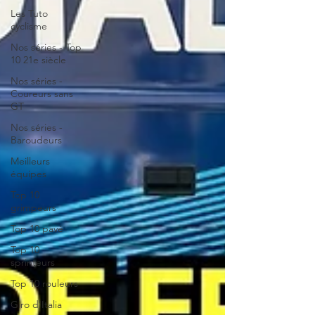
Les Tuto
cyclisme
Nos séries - Top
10 21e siècle
Nos séries -
Coureurs sans
GT
Nos séries -
Baroudeurs
Meilleurs
équipes
Top 10
grimpeurs
Top 10 pavé
Top 10
sprinteurs
Top 10 rouleurs
Giro d'Italia