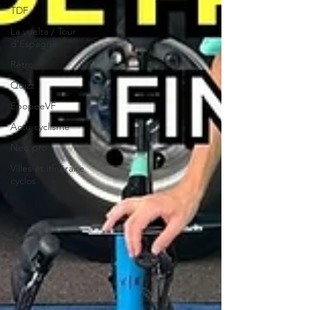
TDF
La vuelta / Tour
d'Espagne
Rétro
Quizz
EpopeeVF
Actu cyclisme
Neo pro
Villes et itinéraire
cyclos