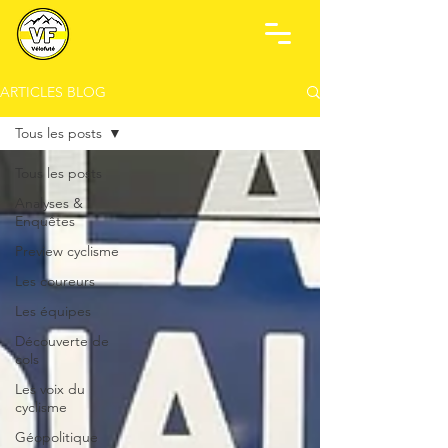
ARTICLES BLOG
Tous les posts
Tous les posts
Analyses &
Enquêtes
Preview cyclisme
Les coureurs
Les équipes
Découverte de
cols
Les voix du
cyclisme
Géopolitique