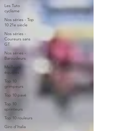
Les Tuto
cyclisme
Nos séries - Top
10 21e siècle
Nos séries -
Coureurs sans
GT
Nos séries -
Baroudeurs
Meilleurs
équipes
Top 10
grimpeurs
Top 10 pavé
Top 10
sprinteurs
Top 10 rouleurs
Giro d'Italia