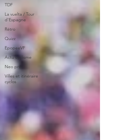
TDF
La vuelta / Tour
d'Espagne
Rétro
Quizz
EpopeeVF
Actu cyclisme
Neo pro
Villes et itinéraire
cyclos