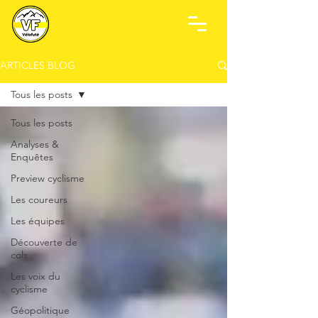
ARTICLES BLOG
Tous les posts
Tous les posts
Analyses &
Enquêtes
Preview cyclisme
Les coureurs
Les équipes
Découverte de
cols
Les voix du
cyclisme
Géopolitique