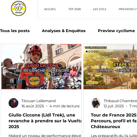
ACCUEIL
TDF 2026
LES COLS
PREVIEWS C
Tous les posts
Analyses & Enquêtes
Preview cyclisme
ARTICLES D
Les Tuto cyclisme
Nos séries - Top 10 21e siècle
N
Top 10 sprinteurs
Top 10 rouleurs
Giro d'Italia
Titouan Lallemand
Thibaud Chambre
Villes et itinéraire cyclos
16 août 2025
4 min de lecture
12 juil. 2025
7 mi
Giulio Ciccone (Lidl Trek), une
Tour de France 2025 
revanche à prendre sur la Vuelta
Parcours, profil et fa
2025
Châteauroux
Malgré un niveau de performance élevé
Les préparatifs du 14 juill