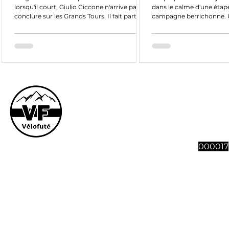
lorsqu'il court, Giulio Ciccone n'arrive pas à
dans le calme d'une étape
conclure sur les Grands Tours. Il fait partie
campagne berrichonne. 
de ces...
long fleuve...
Le site et son co
vous souhaitez n
abonnement à 4 n
Vélofut
000017