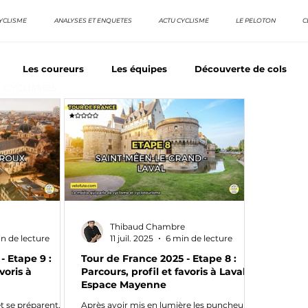
YCLISME
ANALYSES ET ENQUETES
ACTU CYCLISME
LE PELOTON
C
Les coureurs
Les équipes
Découverte de cols
E CYCLISMES
os séries - Coureurs sans GT
Nos séries - Baroudeurs
TDF
La vuelta / Tour d'Espagne
Rétro
Quizz
Thibaud Chambre
n de lecture
11 juil. 2025
6 min de lecture
- Etape 9 :
Tour de France 2025 - Etape 8 :
voris à
Parcours, profil et favoris à Laval
Espace Mayenne
et se préparent,
Après avoir mis en lumière les puncheurs,