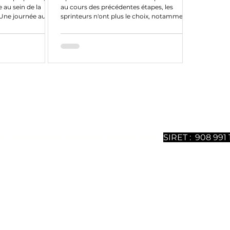
 au sein de la
au cours des précédentes étapes, les
Une journée au
sprinteurs n'ont plus le choix, notamment
Jonathan Milan....
ntenu sont 100% gratuits mais nécessitent un gros travail
ous soutenir, vous pouvez
souscrire à notre magazine dig
uméros est disponible. Merci de votre soutien.
é - Association déclarée depuis 2021 -
SIRET : 908 991 