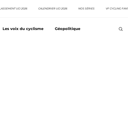
LASSEMENT UCI 2026
CALENDRIER UCI 2026
NOS SÉRIES
VF CYCLING FAN
Les voix du cyclisme
Géopolitique
Meilleurs équipes
Top 10 grimpeurs
Top 10 pavé
EpopeeVF
Actu cyclisme
Neo pro