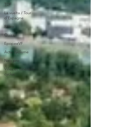
TDF
La vuelta / Tour
d'Espagne
Rétro
Quizz
EpopeeVF
Actu cyclisme
Neo pro
Villes et itinéraire
cyclos