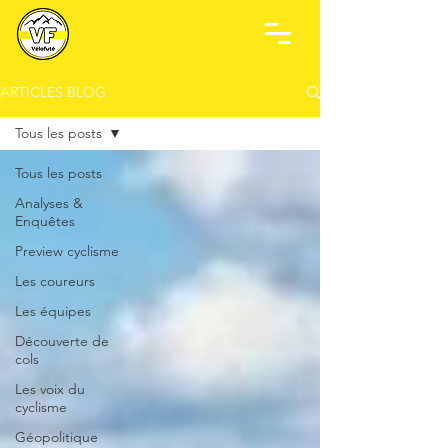
ARTICLES BLOG
Tous les posts
Tous les posts
Analyses &
Enquêtes
Preview cyclisme
Les coureurs
Les équipes
Découverte de
cols
Les voix du
cyclisme
Géopolitique