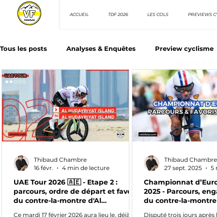
ACCUEIL
TDF 2026
LES COLS
PREVIEWS C
Tous les posts
Analyses & Enquêtes
Preview cyclisme
ARTICLES D
Les Tuto cyclisme
Nos séries - Top 10 21e siècle
N
Top 10 sprinteurs
Top 10 rouleurs
Giro d'Italia
Thibaud Chambre
Thibaud Chambre
Villes et itinéraire cyclos
16 févr.
4 min de lecture
27 sept. 2025
5 
UAE Tour 2026 🇦🇪 - Etape 2 :
Championnat d’Euro
parcours, ordre de départ et favoris
2025 - Parcours, eng
du contre-la-montre d'Al
du contre-la-montre
Hudayriyat Island
Ce mardi 17 février 2026 aura lieu le, déjà-
Disputé trois jours après 