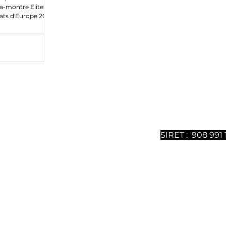
la-montre Elites
s d'Europe 2025,
ntenu sont 100% gratuits mais nécessitent un gros travail
ous soutenir, vous pouvez
souscrire à notre magazine dig
uméros est disponible. Merci de votre soutien.
é - Association déclarée depuis 2021 -
SIRET : 908 991 