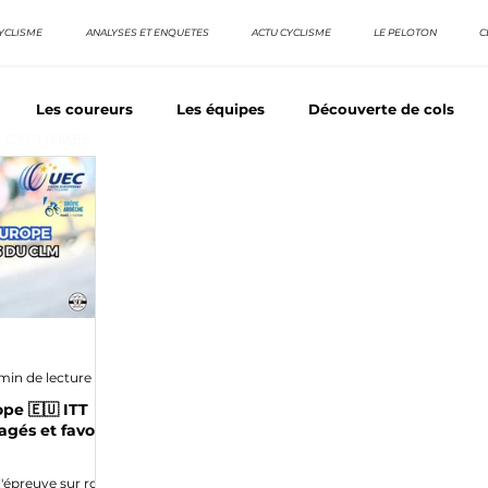
YCLISME
ANALYSES ET ENQUETES
ACTU CYCLISME
LE PELOTON
C
Les coureurs
Les équipes
Découverte de cols
E CYCLISMES
os séries - Coureurs sans GT
Nos séries - Baroudeurs
TDF
La vuelta / Tour d'Espagne
Rétro
Quizz
min de lecture
pe 🇪🇺 ITT
agés et favoris
l'épreuve sur route