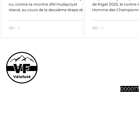
vu, contre-la-montre d'Al Hudayriyat
de Kigali 2025, le contre-
Island, au cours de la deuxième étape de la
Homme des Championnat
8e édition de l'UAE Tour. Un contre-la-
en...
montre individuel qui avait vu Filippo
Ganna (2021), Brandon McNulty (2024) et
Joshua Tarling (2025) s'imposer. Remco
Evenepoel y remettra en jeu son
invincibilité sur les efforts individuels. Date
de l'étape 2 de l'UAE Tour 2026 : 17 février
Le site et son co
2026 Diffusion TV / Retransmission TV :
vous souhaitez n
Eurosport Max / chaine Youtube U
abonnement à 4 n
Vélofut
000017