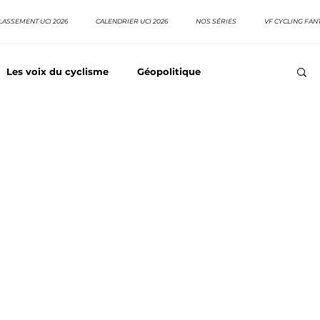
LASSEMENT UCI 2026
CALENDRIER UCI 2026
NOS SÉRIES
VF CYCLING FAN
Les voix du cyclisme
Géopolitique
Meilleurs équipes
Top 10 grimpeurs
Top 10 pavé
EpopeeVF
Actu cyclisme
Neo pro