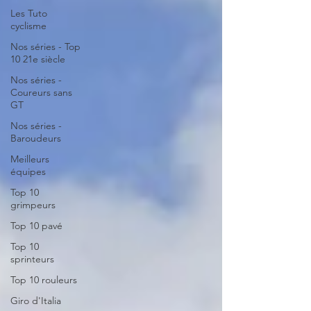
Les Tuto
cyclisme
Nos séries - Top
10 21e siècle
Nos séries -
Coureurs sans
GT
Nos séries -
Baroudeurs
Meilleurs
équipes
Top 10
grimpeurs
Top 10 pavé
Top 10
sprinteurs
Top 10 rouleurs
Giro d'Italia