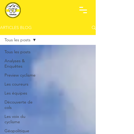
ARTICLES BLOG
Tous les posts
Tous les posts
Analyses &
Enquêtes
Preview cyclisme
Les coureurs
Les équipes
Découverte de
cols
Les voix du
cyclisme
Géopolitique