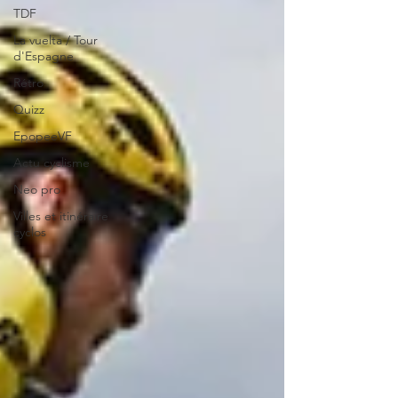
TDF
La vuelta / Tour
d'Espagne
Rétro
Quizz
EpopeeVF
Actu cyclisme
Neo pro
Villes et itinéraire
cyclos