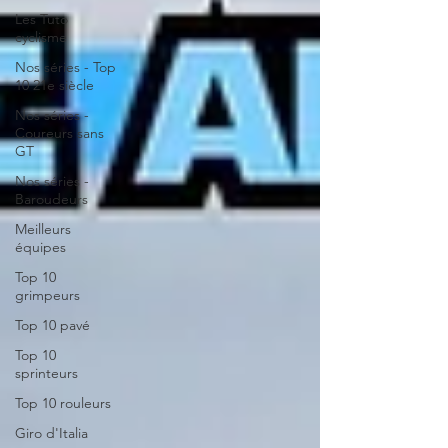
Les Tuto
cyclisme
Nos séries - Top
10 21e siècle
Nos séries -
Coureurs sans
GT
Nos séries -
Baroudeurs
Meilleurs
équipes
Top 10
grimpeurs
Top 10 pavé
Top 10
sprinteurs
Top 10 rouleurs
Giro d'Italia