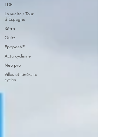
TDF
La vuelta / Tour
d'Espagne
Rétro
Quizz
EpopeeVF
Actu cyclisme
Neo pro
Villes et itinéraire
cyclos