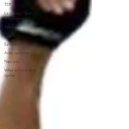
TDF
La vuelta / Tour
d'Espagne
Rétro
Quizz
EpopeeVF
Actu cyclisme
Neo pro
Villes et itinéraire
cyclos