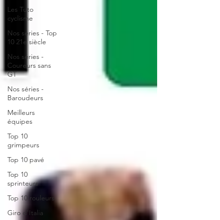
Les Tuto
cyclisme
Nos séries - Top
10 21e siècle
Nos séries -
Coureurs sans
GT
Nos séries -
Baroudeurs
Meilleurs
équipes
Top 10
grimpeurs
Top 10 pavé
Top 10
sprinteurs
Top 10 rouleurs
Giro d'Italia