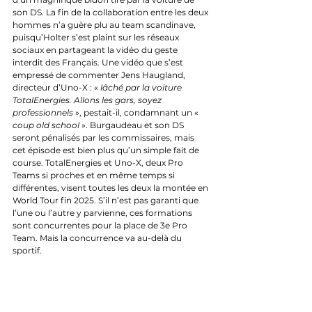
son DS. La fin de la collaboration entre les deux 
hommes n’a guère plu au team scandinave, 
puisqu’Holter s’est plaint sur les réseaux 
sociaux en partageant la vidéo du geste 
interdit des Français. Une vidéo que s’est 
empressé de commenter Jens Haugland, 
directeur d’Uno-X : « 
lâché par la voiture 
TotalEnergies. Allons les gars, soyez 
professionnels
 », pestait-il, condamnant un « 
coup old school
 ». Burgaudeau et son DS 
seront pénalisés par les commissaires, mais 
cet épisode est bien plus qu’un simple fait de 
course. TotalEnergies et Uno-X, deux Pro 
Teams si proches et en même temps si 
différentes, visent toutes les deux la montée en 
World Tour fin 2025. S’il n’est pas garanti que 
l’une ou l’autre y parvienne, ces formations 
sont concurrentes pour la place de 3e Pro 
Team. Mais la concurrence va au-delà du 
sportif.