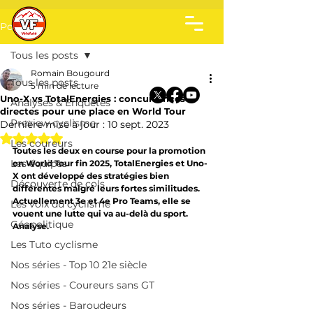
Post
Tous les posts
Romain Bougourd
Tous les posts
5 min de lecture
Uno-X vs TotalEnergies : concurrences
Analyses & Enquêtes
directes pour une place en World Tour
Preview cyclisme
Dernière mise à jour :
10 sept. 2023
Noté NaN étoiles sur 5.
Les coureurs
Toutes les deux en course pour la promotion 
Les équipes
en World Tour fin 2025, TotalEnergies et Uno-
X ont développé des stratégies bien 
Découverte de cols
différentes malgré leurs fortes similitudes. 
Actuellement 3e et 4e Pro Teams, elle se 
Les voix du cyclisme
vouent une lutte qui va au-delà du sport. 
Géopolitique
Analyse.
Les Tuto cyclisme
Nos séries - Top 10 21e siècle
Nos séries - Coureurs sans GT
Nos séries - Baroudeurs