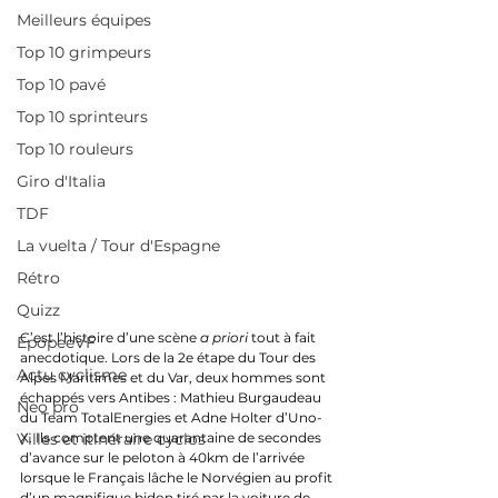
Meilleurs équipes
Top 10 grimpeurs
Top 10 pavé
Top 10 sprinteurs
Top 10 rouleurs
Giro d'Italia
TDF
La vuelta / Tour d'Espagne
Rétro
Quizz
C’est l’histoire d’une scène 
a priori
 tout à fait 
EpopeeVF
anecdotique. Lors de la 2e étape du Tour des 
Actu cyclisme
Alpes Maritimes et du Var, deux hommes sont 
échappés vers Antibes : Mathieu Burgaudeau 
Neo pro
du Team TotalEnergies et Adne Holter d’Uno-
X. Ils comptent une quarantaine de secondes 
Villes et itinéraire cyclos
d’avance sur le peloton à 40km de l’arrivée 
lorsque le Français lâche le Norvégien au profit 
d’un magnifique bidon tiré par la voiture de 