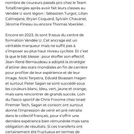
nombre de coureurs passés pro chez le Team 
TotalEnergies après avoir fait leurs classes au 
Vendée U sont légion : Sébastien Turgot, Lilian 
Calmejane, Bryan Coquard, Sylvain Chavanel, 
Jérome Pineau ou encore Thomas Voeckler. 
Encore en 2023, ils sont 9 issus du centre de 
formation Vendée U. Cet ancrage est un 
véritable marqueur mais ne suffit pas à 
s’imposer au plus haut niveau cycliste. Et c’est 
là que le bât blesse : pour étoffer son effectif, 
Jean-René Bernaudeau a adopté la stratégie 
d’attirer des stars mondiales en fin de carrière 
pour profiter de leur expérience et de leur 
image. Nicki Terpstra, Edvald Boassen Hagen 
et surtout Peter Sagan se sont succédé sous 
les couleurs blanc, bleu, vert, jaune et orange, 
mais sans rencontrer de grands succès. Loin 
du fiasco sportif de Chris Froome chez Israel 
Premier Tech, Sagan et consort ont surtout 
donné l’impression de venir en pré-retraite 
dans le collectif français, pour s’offrir une 
dernière expérience bien rémunérée mais sans 
obligation de résultats. Si ces transferts ont 
certainement été fructueux en termes de 