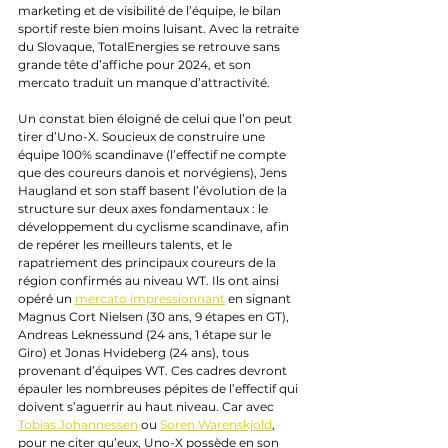
marketing et de visibilité de l’équipe, le bilan 
sportif reste bien moins luisant. Avec la retraite 
du Slovaque, TotalEnergies se retrouve sans 
grande tête d’affiche pour 2024, et son 
mercato traduit un manque d’attractivité.
Un constat bien éloigné de celui que l’on peut 
tirer d’Uno-X. Soucieux de construire une 
équipe 100% scandinave (l’effectif ne compte 
que des coureurs danois et norvégiens), Jens 
Haugland et son staff basent l’évolution de la 
structure sur deux axes fondamentaux : le 
développement du cyclisme scandinave, afin 
de repérer les meilleurs talents, et le 
rapatriement des principaux coureurs de la 
région confirmés au niveau WT. Ils ont ainsi 
opéré un 
mercato impressionnant
 en signant 
Magnus Cort Nielsen (30 ans, 9 étapes en GT), 
Andreas Leknessund (24 ans, 1 étape sur le 
Giro) et Jonas Hvideberg (24 ans), tous 
provenant d’équipes WT. Ces cadres devront 
épauler les nombreuses pépites de l’effectif qui 
doivent s’aguerrir au haut niveau. Car avec 
Tobias Johannessen
 ou 
Soren Warenskjold
, 
pour ne citer qu’eux, Uno-X possède en son 