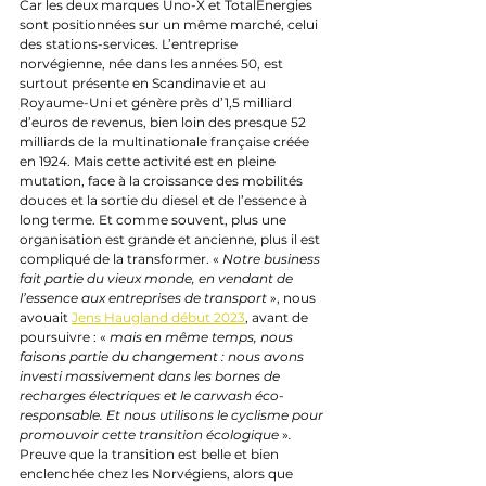
Car les deux marques Uno-X et TotalEnergies 
sont positionnées sur un même marché, celui 
des stations-services. L’entreprise 
norvégienne, née dans les années 50, est 
surtout présente en Scandinavie et au 
Royaume-Uni et génère près d’1,5 milliard 
d’euros de revenus, bien loin des presque 52 
milliards de la multinationale française créée 
en 1924. Mais cette activité est en pleine 
mutation, face à la croissance des mobilités 
douces et la sortie du diesel et de l’essence à 
long terme. Et comme souvent, plus une 
organisation est grande et ancienne, plus il est 
compliqué de la transformer. « 
Notre business 
fait partie du vieux monde, en vendant de 
l’essence aux entreprises de transport
 », nous 
avouait 
Jens Haugland début 2023
, avant de 
poursuivre : « 
mais en même temps, nous 
faisons partie du changement : nous avons 
investi massivement dans les bornes de 
recharges électriques et le carwash éco-
responsable. Et nous utilisons le cyclisme pour 
promouvoir cette transition écologique
 »
. 
Preuve que la transition est belle et bien 
enclenchée chez les Norvégiens, alors que 