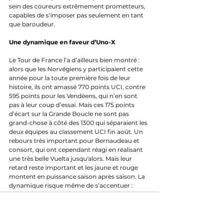
sein des coureurs extrêmement prometteurs, 
capables de s’imposer pas seulement en tant 
que baroudeur.
Une dynamique en faveur d’Uno-X
Le Tour de France l’a d’ailleurs bien montré : 
alors que les Norvégiens y participaient cette 
année pour la toute première fois de leur 
histoire, ils ont amassé 770 points UCI, contre 
595 points pour les Vendéens, qui n’en sont 
pas à leur coup d’essai. Mais ces 175 points 
d’écart sur la Grande Boucle ne sont pas 
grand-chose à côté des 1300 qui séparaient les 
deux équipes au classement UCI fin août. Un 
rebours très important pour Bernaudeau et 
consort, qui ont cependant réagi en réalisant 
une très belle Vuelta jusqu'alors. Mais leur 
retard reste important et les jaune et rouge 
montent en puissance saison après saison. La 
dynamique risque même de s’accentuer : 
d’après le règlement UCI, la 3e Pro Team est 
invitée d'office à toutes les courses d'un jour 
WT pour la saison suivante. A l'heure actuelle, 
la 3e place pour les classiques irait à Uno-X. 