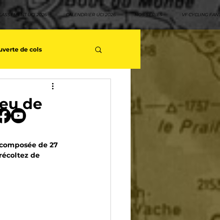
LASSEMENT UCI 2026
CALENDRIER UCI 2026
NOS SÉRIES
VF CYCLING FAN
verte de cols
s séries - Coureurs sans GT
jeu de
teurs
Top 10 rouleurs
e composée de 27 
récoltez de 
yclisme
Neo pro