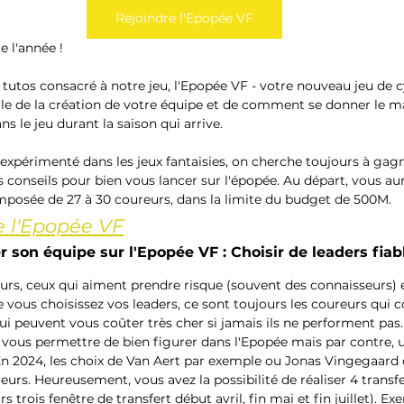
Rejoindre l'Epopée VF
e l'année !
tutos consacré à notre jeu, l'Epopée VF - votre nouveau jeu de c
rle de la création de votre équipe et de comment se donner le
 le jeu durant la saison qui arrive.
expérimenté dans les jeux fantaisies, on cherche toujours à gag
conseils pour bien vous lancer sur l'épopée. Au départ, vous aure
mposée de 27 à 30 coureurs, dans la limite du budget de 500M.
e l'Epopée VF
son équipe sur l'Epopée VF : Choisir de leaders fiab
eurs, ceux qui aiment prendre risque (souvent des connaisseurs) 
 vous choisissez vos leaders, ce sont toujours les coureurs qui c
ui peuvent vous coûter très cher si jamais ils ne performent pas. 
a vous permettre de bien figurer dans l'Epopée mais par contre, 
 En 2024, les choix de Van Aert par exemple ou Jonas Vingegaard 
urs. Heureusement, vous avez la possibilité de réaliser 4 transfe
rs trois fenêtre de transfert début avril, fin mai et fin juillet). E