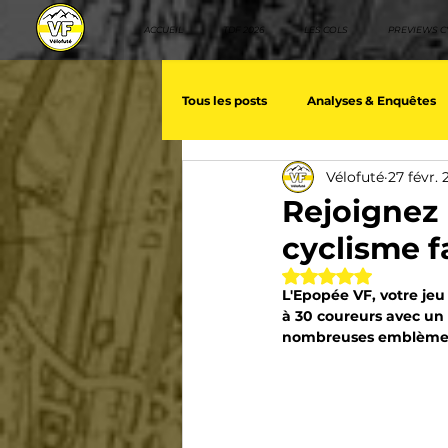
ACCUEIL
TDF 2026
LES COLS
PREVIEWS C
Tous les posts
Analyses & Enquêtes
Vélofuté
27 févr.
Les voix du cyclisme
Géopolit
Rejoignez 
cyclisme f
Nos séries - Baroudeurs
Meill
Noté NaN étoiles 
L'Epopée VF, votre jeu
à 30 coureurs avec un 
nombreuses emblèmes. R
Giro d'Italia
TDF
La vuelt
Villes et itinéraire cyclos