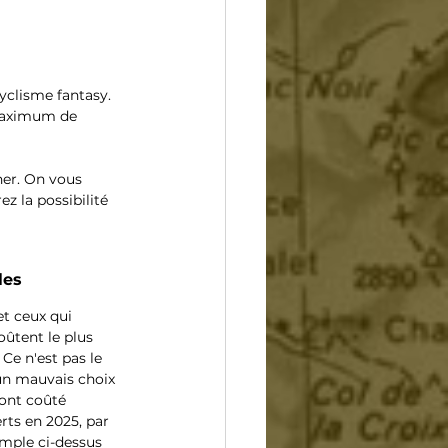
yclisme fantasy. 
 maximum de 
ner. On vous 
z la possibilité 
les
et ceux qui 
oûtent le plus 
Ce n'est pas le 
un mauvais choix 
ont coûté 
rts en 2025, par 
xemple ci-dessus 