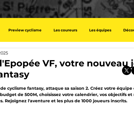
YCLISME
ANALYSES ET ENQUETES
ACTU CYCLISME
LE PELOTON
C
Preview cyclisme
Les coureurs
Les équipes
Décou
 2025
ique
Les Tuto cyclisme
Nos séries - Top 10 21e siècle
No
l'Epopée VF, votre nouveau 
antasy
eurs équipes
Top 10 grimpeurs
Top 10 pavé
Top 10 sprin
sur 5.
 de cyclisme fantasy, attaque sa saison 2. Créez votre équip
budget de 500M, choisissez votre calendrier, vos objectifs et 
ejoignez l'aventure et les plus de 1000 joueurs inscrits.
a / Tour d'Espagne
Rétro
Quizz
EpopeeVF
Actu c