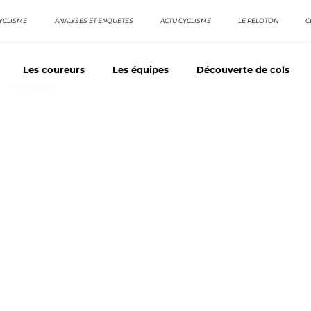
YCLISME
ANALYSES ET ENQUETES
ACTU CYCLISME
LE PELOTON
C
Les coureurs
Les équipes
Découverte de cols
E CYCLISMES
os séries - Coureurs sans GT
Nos séries - Baroudeurs
TDF
La vuelta / Tour d'Espagne
Rétro
Quizz