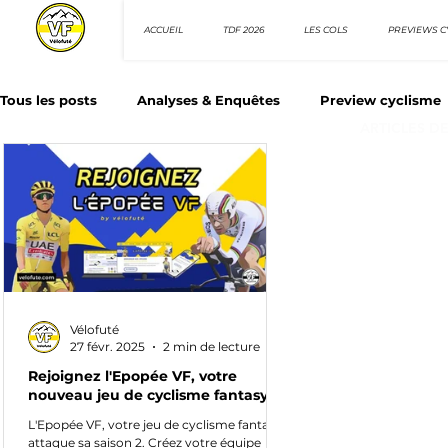
ACCUEIL
TDF 2026
LES COLS
PREVIEWS C
Tous les posts
Analyses & Enquêtes
Preview cyclisme
ARTICLES D
Les Tuto cyclisme
Nos séries - Top 10 21e siècle
N
Top 10 sprinteurs
Top 10 rouleurs
Giro d'Italia
Vélofuté
Villes et itinéraire cyclos
27 févr. 2025
2 min de lecture
Rejoignez l'Epopée VF, votre
nouveau jeu de cyclisme fantasy
L'Epopée VF, votre jeu de cyclisme fantasy,
attaque sa saison 2. Créez votre équipe