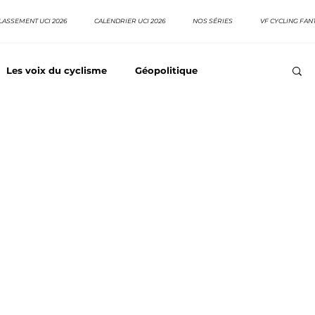
LASSEMENT UCI 2026
CALENDRIER UCI 2026
NOS SÉRIES
VF CYCLING FAN
Les voix du cyclisme
Géopolitique
Meilleurs équipes
Top 10 grimpeurs
Top 10 pavé
EpopeeVF
Actu cyclisme
Neo pro