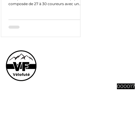
composée de 27 à 30 coureurs avec un
budget de 500M
Le site et son co
vous souhaitez n
abonnement à 4 n
Vélofut
000017