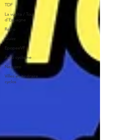
TDF
La vuelta / Tour
d'Espagne
Rétro
Quizz
EpopeeVF
Actu cyclisme
Neo pro
Villes et itinéraire
cyclos