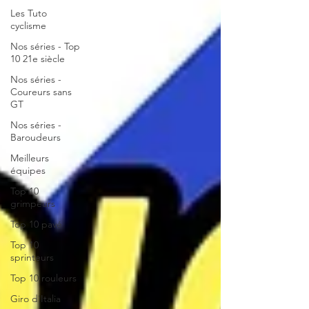
Les Tuto
cyclisme
Nos séries - Top
10 21e siècle
Nos séries -
Coureurs sans
GT
Nos séries -
Baroudeurs
Meilleurs
équipes
Top 10
grimpeurs
Top 10 pavé
Top 10
sprinteurs
Top 10 rouleurs
Giro d'Italia