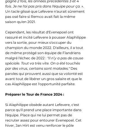
gagné 2 fois, les années précédentes 3 et 4 
fois. Je ne l'ai pas pris dans l'équipe pour ça. ». 
Un tacle glissé que Lefevere n'aurait sûrement 
pas osé faire si Remco avait fait la même 
saison qu'en 2021. 
Cependant, les résultat d'Evenepoel ont 
rassuré et incité Lefevere à pousser Alaphilippe 
vers la sortie, pour mieux s'occuper du 
champion du monde 2022. D'ailleurs, il a tout 
de même protégé son équipe de Flandriens 
malgré l'échec de 2022 : 
"Il n’y a pas de cause 
spéciale. Tout va très vite. On a été touchés 
par des virus, certains sont malades." 
Des 
paroles qui prouvent aussi que sa volonté est 
avant tout de libérer un gros salaire et que le 
cas Alaphilippe est l'opportunité parfaite.
Préparer le Tour de France 2024 :
Si Alaphilippe obsède autant Lefevere, c'est 
parce qu'il prend une place importante dans 
l'équipe. Place qui ne lui permet pas de 
recruter assez pour entourer Evenepoel. Cet 
hiver, Jan Hirt est venu renforcer le pôle 