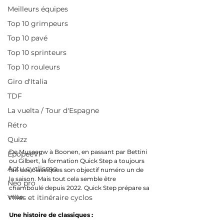
Meilleurs équipes
Top 10 grimpeurs
Top 10 pavé
Top 10 sprinteurs
Top 10 rouleurs
Giro d'Italia
TDF
La vuelta / Tour d'Espagne
Rétro
Quizz
De Museeuw à Boonen, en passant par Bettini 
EpopeeVF
ou Gilbert, la formation Quick Step a toujours 
Actu cyclisme
fait des classiques son objectif numéro un de 
la saison. Mais tout cela semble être 
Neo pro
chamboulé depuis 2022. Quick Step prépare sa 
mue. 
Villes et itinéraire cyclos
Une histoire de classiques :