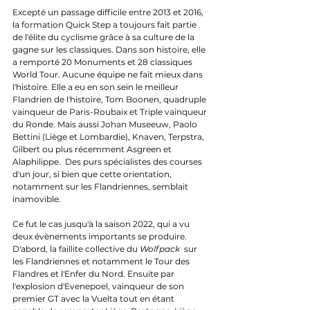
Excepté un passage difficile entre 2013 et 2016, 
la formation Quick Step a toujours fait partie 
de l'élite du cyclisme grâce à sa culture de la 
gagne sur les classiques. Dans son histoire, elle 
a remporté 20 Monuments et 28 classiques 
World Tour. Aucune équipe ne fait mieux dans 
l'histoire. Elle a eu en son sein le meilleur 
Flandrien de l'histoire, Tom Boonen, quadruple 
vainqueur de Paris-Roubaix et Triple vainqueur 
du Ronde. Mais aussi Johan Museeuw, Paolo 
Bettini (Liège et Lombardie), Knaven, Terpstra, 
Gilbert ou plus récemment Asgreen et 
Alaphilippe.  Des purs spécialistes des courses 
d'un jour, si bien que cette orientation, 
notamment sur les Flandriennes, semblait 
inamovible. 
Ce fut le cas jusqu'à la saison 2022, qui a vu 
deux évènements importants se produire. 
D'abord, la faillite collective du 
Wolfpack
  sur 
les Flandriennes et notamment le Tour des 
Flandres et l'Enfer du Nord. Ensuite par 
l'explosion d'Evenepoel, vainqueur de son 
premier GT avec la Vuelta tout en étant 