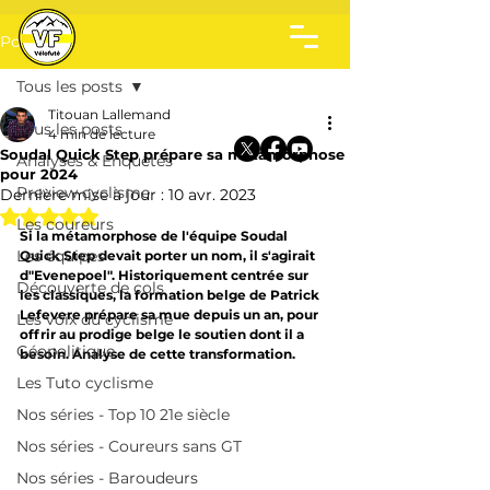
Post
Tous les posts
Titouan Lallemand
Tous les posts
4 min de lecture
Soudal Quick Step prépare sa métamorphose
Analyses & Enquêtes
pour 2024
Preview cyclisme
Dernière mise à jour :
10 avr. 2023
Noté NaN étoiles sur 5.
Les coureurs
Si la métamorphose de l'équipe Soudal 
Les équipes
Quick Step devait porter un nom, il s'agirait 
d"Evenepoel". Historiquement centrée sur 
Découverte de cols
les classiques, la formation belge de Patrick 
Lefevere prépare sa mue depuis un an, pour 
Les voix du cyclisme
offrir au prodige belge le soutien dont il a 
Géopolitique
besoin. Analyse de cette transformation.
Les Tuto cyclisme
Nos séries - Top 10 21e siècle
Nos séries - Coureurs sans GT
Nos séries - Baroudeurs