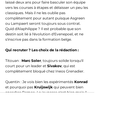
laissé deux ans pour faire basculer son équipe 
vers les courses à étapes et délaisser un peu les 
classiques. Mais il ne les oublie pas 
complètement pour autant puisque Asgreen 
ou Lampaert seront toujours sous contrat. 
Quid d'Alaphilippe ? Il est probable que son 
destin soit lié à l'évolution d'Evenepoel, et ne 
s'inscrive pas dans la formation belge. 
Qui recruter ? Les choix de la rédaction :
Titouan : 
Marc Soler
, toujours solide lorsqu'il 
court pour un leader et 
Sivakov
, qui est 
complètement bloqué chez Ineos Grenadier.
Quentin : Je vois bien les expérimentés 
Konrad 
et pourquoi pas 
Kruijswijk 
qui peuvent bien 
encadrer Remco. La jeunesse c'est bien mais il 
faut faire venir des vrais lieute
Les grimpeurs sans contrat en 2024 : 
Landa, 
Geoghegan Hart, Bennett, Soler, Kruijswijk, 
Thomas, Barguil, Konrad, Martinez DF, 
Carthy, Sivakov, Sosa, Verona
Analyses & Enquêtes