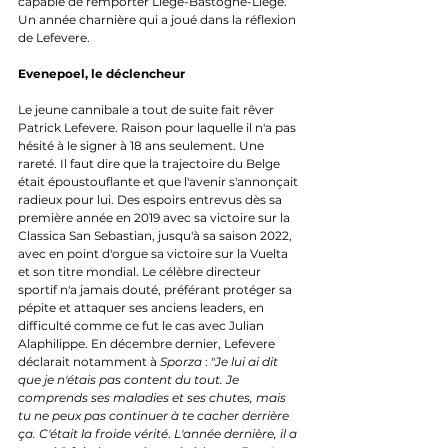
capable de remporter Liège-Bastogne-Liège. 
Un année charnière qui a joué dans la réflexion 
de Lefevere. 
Evenepoel, le déclencheur
Le jeune cannibale a tout de suite fait rêver 
Patrick Lefevere. Raison pour laquelle il n'a pas 
hésité à le signer à 18 ans seulement. Une 
rareté. Il faut dire que la trajectoire du Belge 
était époustouflante et que l'avenir s'annonçait 
radieux pour lui. Des espoirs entrevus dès sa 
première année en 2019 avec sa victoire sur la 
Classica San Sebastian, jusqu'à sa saison 2022, 
avec en point d'orgue sa victoire sur la Vuelta 
et son titre mondial. Le célèbre directeur 
sportif n'a jamais douté, préférant protéger sa 
pépite et attaquer ses anciens leaders, en 
difficulté comme ce fut le cas avec Julian 
Alaphilippe. En décembre dernier, Lefevere 
déclarait notamment à 
Sporza
 : "
Je lui ai dit 
que je n'étais pas content du tout. Je 
comprends ses maladies et ses chutes, mais 
tu ne peux pas continuer à te cacher derrière 
ça. C'était la froide vérité
. 
L'année dernière, il a 