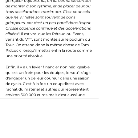
grimpeur aujourd'hui, on lui demande surtout 
de monter à son rythme, et de placer deux ou 
trois accélarations maximum. C'est pour cela 
que les VTTistes sont souvent de bons 
grimpeurs, car c'est un peu pareil dans l'esprit. 
Grosse cadence continue et des accélérations 
ciblées
". Il est vrai que les Péraud ou Evans, 
venant du VTT, sont montés sur le podium du 
Tour. On attend donc la même chose de Tom 
Pidcock, lorsqu'il mettra enfin la route comme 
une priorité absolue. 
Enfin, il y a un levier financier non négligeable 
qui est un frein pour les équipes, lorsqu'il s'agit 
d'engager un de leur coureur dans une saison 
de cyclo. C'est à la fois un coup direct avec 
l'achat du matériel et autres qui representent 
environ 500 000 euros mais c'est aussi une 
charge indirecte puisqu'il ratera forcément, à 
un moment, une partie de la saison sur route. 
"
Le cross, ça coûte cher et c'est presque deux 
mois d'absence. Forcément, en commençant 
la compétition en novembre, il va falloir que 
tu te reposes à un moment. Prenons l'exemple 
de Venturini. Il va être contraint de se reposer 