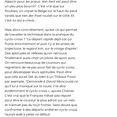
Alpecin pour les pneus. Van Aert est peut-être 
un peu plus bourrin
". C'est vrai que sur 
Roubaix, on voyait le Belge sur le haut du pavé 
tandis que Van der Poel roulait sur le côté. Et 
c'est lui qui a crevé...
Mais alors concrètement, qu'est ce qui permet 
de travailler la technique dans la pratique du 
cyclo-cross ? "
Le départ rapide déjà car ça 
frotte énormément et puis il y a les prises de 
trajectoire, le regard loin, sur le virage d'après
". 
Des aptitudes et réflexes qu'on retrouve 
finalement aussi chez un pilote de sport auto. 
On retrouve beaucoup de coureurs qui 
regrettent de ne pas avoir fait de cyclo-cross 
pour développer leurs aptitudes. Peut-être 
que cela aurait fait du bien à un Thibaut Pinot 
par exemple. "
Demande à David Moncoutié ce 
qu'il lui a manqué sur la route, il te dira 
évidemment le cyclo-cross
 », ajoute Chainel. 
C'est vrai que le Français n'était pas réputé 
pour être le coureur le plus adroit sur un vélo 
et n'aimait pas du tout frotter. Sans doute que 
confronter à des départs arrêté en cyclo-cross 
l'aurait aidé à palier ce défaut.