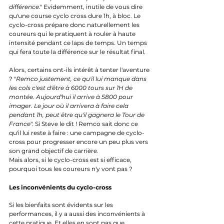
différence
." Evidemment, inutile de vous dire 
qu'une course cyclo cross dure 1h, à bloc. Le 
cyclo-cross prépare donc naturellement les 
coureurs qui le pratiquent à rouler à haute 
intensité pendant ce laps de temps. Un temps 
qui fera toute la différence sur le résultat final. 
Alors, certains ont-ils intérêt à tenter l'aventure 
? "
Remco justement, ce qu'il lui manque dans 
les cols c'est d'être à 6000 tours sur 1H de 
montée. Aujourd'hui il arrive à 5800 pour 
imager. Le jour où il arrivera à faire cela 
pendant 1h, peut être qu'il gagnera le Tour de 
France
". Si Steve le dit ! Remco sait donc ce 
qu'il lui reste à faire : une campagne de cyclo-
cross pour progresser encore un peu plus vers 
son grand objectif de carrière. 
Mais alors, si le cyclo-cross est si efficace, 
pourquoi tous les coureurs n'y vont pas ?
Les inconvénients du cyclo-cross
Si les bienfaits sont évidents sur les 
performances, il y a aussi des inconvénients à 
cette pratique. Et elles en sont pas que 