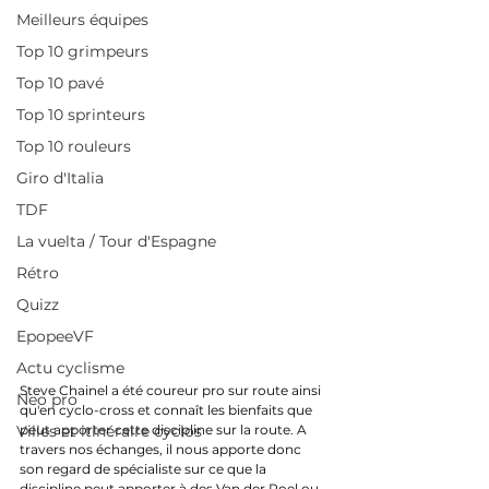
Meilleurs équipes
Top 10 grimpeurs
Top 10 pavé
Top 10 sprinteurs
Top 10 rouleurs
Giro d'Italia
TDF
La vuelta / Tour d'Espagne
Rétro
Quizz
EpopeeVF
Actu cyclisme
Steve Chainel a été coureur pro sur route ainsi 
Neo pro
qu'en cyclo-cross et connaît les bienfaits que 
peut apporter cette discipline sur la route. A 
Villes et itinéraire cyclos
travers nos échanges, il nous apporte donc 
son regard de spécialiste sur ce que la 
discipline peut apporter à des Van der Poel ou 