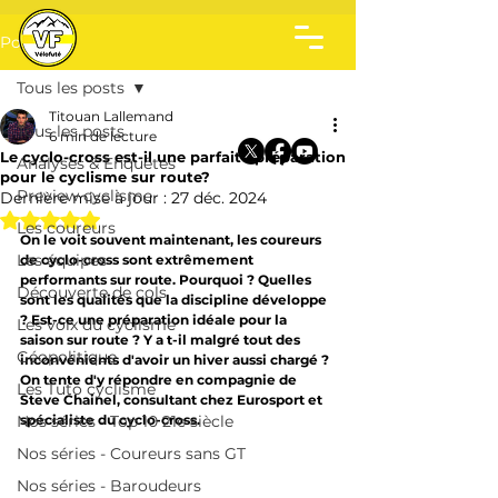
Post
Tous les posts
Titouan Lallemand
Tous les posts
6 min de lecture
Le cyclo-cross est-il une parfaite préparation
Analyses & Enquêtes
pour le cyclisme sur route?
Preview cyclisme
Dernière mise à jour :
27 déc. 2024
Noté NaN étoiles sur 5.
Les coureurs
On le voit souvent maintenant, les coureurs 
Les équipes
de cyclo-cross sont extrêmement 
performants sur route. Pourquoi ? Quelles 
Découverte de cols
sont les qualités que la discipline développe 
? Est-ce une préparation idéale pour la 
Les voix du cyclisme
saison sur route ? Y a t-il malgré tout des 
Géopolitique
inconvénients d'avoir un hiver aussi chargé ? 
On tente d'y répondre en compagnie de 
Les Tuto cyclisme
Steve Chainel, consultant chez Eurosport et 
Nos séries - Top 10 21e siècle
spécialiste du cyclo-cross.
Nos séries - Coureurs sans GT
Nos séries - Baroudeurs