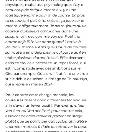
physiques, mais aussi psychologiques :"
Il y a 
beaucoup de fatigue mentale. Il y a une 
logistique énorme pour 1h de course. En plus, 
tu es souvent gelé à l'arrivée et ça joue sur le 
mental obligatoirement. Je dis toujours qu'un 
coureur a plusieurs cartouches dans une 
saisons. Un mec comme Van der Poel, il en 
crame déjà 15 l'hiver donc quand il arrive à 
Roubaix, même si il n'a que 8 jours de courses 
sur route, il en a déjà plein le cul parce qu'il en 
utilise plusieurs durant l'hiver"
. Effectivement, 
dans ce cas, cela nécessite un repos forcé, qui 
est incompatible avec des ambitions sur le 
Giro par exemple. Où alors il faut faire une croix 
sur le début de saison, à l'image de Thibau Nys, 
qui a repris en mai en 2024.
Pour contrer cette charge mentale, les 
coureurs utilisent donc différentes techniques, 
afin d'avoir un levier positif. Par exemple, "
les 
Van Aert ou Van der Poel, pour contrer cela, 
essaient de créer l'envie et partent en stage 
plutôt que de participer aux cyclos, afin d'être 
vraiment motivés à l'idée de retrouver la boue 
en décembre
". Créer un besoin ou un manque 