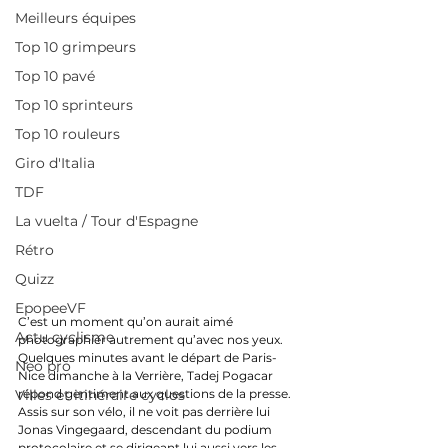
Meilleurs équipes
Top 10 grimpeurs
Top 10 pavé
Top 10 sprinteurs
Top 10 rouleurs
Giro d'Italia
TDF
La vuelta / Tour d'Espagne
Rétro
Quizz
EpopeeVF
C’est un moment qu’on aurait aimé 
Actu cyclisme
photographier autrement qu’avec nos yeux. 
Quelques minutes avant le départ de Paris-
Neo pro
Nice dimanche à la Verrière, Tadej Pogacar 
répond gentiment aux questions de la presse. 
Villes et itinéraire cyclos
Assis sur son vélo, il ne voit pas derrière lui 
Jonas Vingegaard, descendant du podium 
protocolaire et se dirigeant lui aussi vers les 