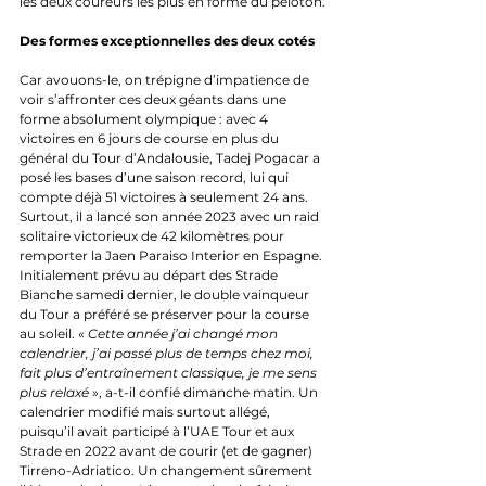
les deux coureurs les plus en forme du peloton.
Des formes exceptionnelles des deux cotés
Car avouons-le, on trépigne d’impatience de 
voir s’affronter ces deux géants dans une 
forme absolument olympique : avec 4 
victoires en 6 jours de course en plus du 
général du Tour d’Andalousie, Tadej Pogacar a 
posé les bases d’une saison record, lui qui 
compte déjà 51 victoires à seulement 24 ans. 
Surtout, il a lancé son année 2023 avec un raid 
solitaire victorieux de 42 kilomètres pour 
remporter la Jaen Paraiso Interior en Espagne. 
Initialement prévu au départ des Strade 
Bianche samedi dernier, le double vainqueur 
du Tour a préféré se préserver pour la course 
au soleil. « 
Cette année j’ai changé mon 
calendrier, j’ai passé plus de temps chez moi, 
fait plus d’entraînement classique, je me sens 
plus relaxé
 », a-t-il confié dimanche matin. Un 
calendrier modifié mais surtout allégé, 
puisqu’il avait participé à l’UAE Tour et aux 
Strade en 2022 avant de courir (et de gagner) 
Tirreno-Adriatico. Un changement sûrement 