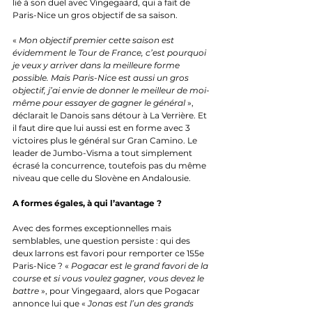
lié à son duel avec Vingegaard, qui a fait de 
Paris-Nice un gros objectif de sa saison.
« 
Mon objectif premier cette saison est 
évidemment le Tour de France, c’est pourquoi 
je veux y arriver dans la meilleure forme 
possible. Mais Paris-Nice est aussi un gros 
objectif, j’ai envie de donner le meilleur de moi-
même pour essayer de gagner le général
 », 
déclarait le Danois sans détour à La Verrière. Et 
il faut dire que lui aussi est en forme avec 3 
victoires plus le général sur Gran Camino. Le 
leader de Jumbo-Visma a tout simplement 
écrasé la concurrence, toutefois pas du même 
niveau que celle du Slovène en Andalousie. 
A formes égales, à qui l’avantage ?
Avec des formes exceptionnelles mais 
semblables, une question persiste : qui des 
deux larrons est favori pour remporter ce 155e 
Paris-Nice ? « 
Pogacar est le grand favori de la 
course et si vous voulez gagner, vous devez le 
battre
 », pour Vingegaard, alors que Pogacar 
annonce lui que « 
Jonas est l’un des grands 