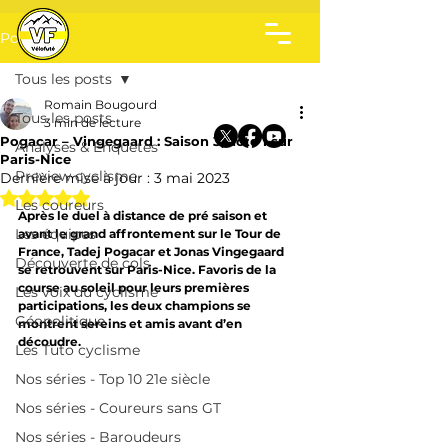
Post
Tous les posts
Romain Bougourd
Tous les posts
3 min de lecture
Pogacar – Vingegaard : Saison 3, acte 1 sur
Analyses & Enquêtes
Paris-Nice
Preview cyclisme
Dernière mise à jour :
3 mai 2023
Noté NaN étoiles sur 5.
Les coureurs
Après le duel à distance de pré saison et 
Les équipes
avant le grand affrontement sur le Tour de 
France, Tadej Pogacar et Jonas Vingegaard 
Découverte de cols
se retrouvent sur Paris-Nice. Favoris de la 
course au soleil pour leurs premières 
Les voix du cyclisme
participations, les deux champions se 
Géopolitique
montrent sereins et amis avant d’en 
découdre.
Les Tuto cyclisme
Nos séries - Top 10 21e siècle
Nos séries - Coureurs sans GT
Nos séries - Baroudeurs