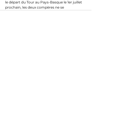
le départ du Tour au Pays-Basque le 1er juillet 
prochain, les deux compères ne se 
recroiseront pas. Profitons donc comme il se 
de ce Paris-Nice de gala.
Les coureurs
Voir tout
Posts récents