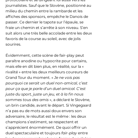
journalistes. Sauf que le Slovène, positionné au 
milieu du chemin entre la rambarde et les 
affiches des sponsors, empêche le Danois de 
passer. Ce dernier le tapote sur l’épaule, se 
fraie un chemin et s’arrête à son niveau. S’en 
suit alors une très belle accolade entre les deux 
favoris de la course au soleil, avec de jolis 
sourires.
Évidemment, cette scène de fair-play peut 
paraître anodine ou hypocrite pour certains, 
mais elle en dit bien plus, en réalité, sur la « 
rivalité » entre les deux meilleurs coureurs de 
Grand Tour du moment. « 
Je ne vois pas 
pourquoi ce serait un duel non-amical, c’est 
pour ça que je parle d’un duel amical. C’est 
juste du sport, juste un jeu, et à la fin nous 
sommes tous des amis
 », a déclaré le Slovène, 
un brin candide, avant le départ. Si Vingegaard 
n’a pas eu de mots aussi doux envers son 
adversaire, le résultat est le même : les deux 
champions s’estiment, se respectent et 
s’apprécient énormément. De quoi offrir un 
duel spectaculaire et toujours 
fair-play
 entre 