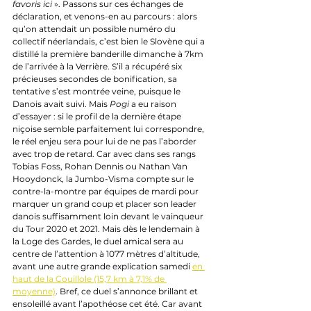
favoris ici
 ». Passons sur ces échanges de 
déclaration, et venons-en au parcours : alors 
qu’on attendait un possible numéro du 
collectif néerlandais, c’est bien le Slovène qui a 
distillé la première banderille dimanche à 7km 
de l’arrivée à la Verrière. S’il a récupéré six 
précieuses secondes de bonification, sa 
tentative s’est montrée veine, puisque le 
Danois avait suivi. Mais 
Pogi 
a eu raison 
d’essayer : si le profil de la dernière étape 
niçoise semble parfaitement lui correspondre, 
le réel enjeu sera pour lui de ne pas l’aborder 
avec trop de retard. Car avec dans ses rangs 
Tobias Foss, Rohan Dennis ou Nathan Van 
Hooydonck, la Jumbo-Visma compte sur le 
contre-la-montre par équipes de mardi pour 
marquer un grand coup et placer son leader 
danois suffisamment loin devant le vainqueur 
du Tour 2020 et 2021. Mais dès le lendemain à 
la Loge des Gardes, le duel amical sera au 
centre de l’attention à 1077 mètres d’altitude, 
avant une autre grande explication samedi 
en 
haut de la Couillole (15,7 km à 7,1% de 
moyenne)
. Bref, ce duel s’annonce brillant et 
ensoleillé avant l’apothéose cet été. Car avant 