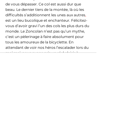
de vous dépasser. Ce col est aussi dur que 
beau. Le dernier tiers de la montée, là où les 
difficultés s’additionnent les unes aux autres
,
est un lieu bucolique et enchanteur. Félicitez-
vous d’avoir gravi l’un des cols les plus durs du 
monde. Le Zoncolan n’est pas qu’un mythe, 
c’est un pèlerinage à faire absolument pour 
tous les amoureux de la bicyclette. En 
attendant de voir nos héros l’escalader lors du 
moi mai, nous avons pris un réel plaisir à 
partager notre expérience. 
Zoncolan versant Ouest par Ovaro : 10,5km à 
11,5% avec des pentes à 23%
Zoncolan versant Est par Priola : 8 ;9km à 
12,8% avec des pentes à 23%
Petit conseil pratique : Nous ne saurons vous 
conseiller qu’un braquet 30x34 pour profiter 
(juste un peu) de ce moment. Inutile de vous 
dire qu’un entrainement est nécessaire pour le 
gravir. (2000km avec du D+)
Découverte de cols