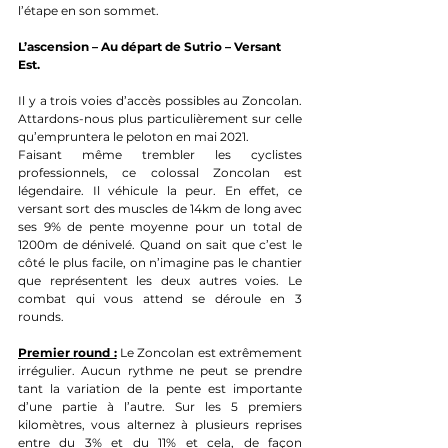
l’étape en son sommet.
L’ascension – Au départ de Sutrio – Versant 
Est.
Il y a trois voies d’accès possibles au Zoncolan. 
Attardons-nous plus particulièrement sur celle 
qu’empruntera le peloton en mai 2021. 
Faisant même trembler les cyclistes 
professionnels, ce colossal Zoncolan est 
légendaire. Il véhicule la peur. En effet, ce 
versant sort des muscles de 14km de long avec 
ses 9% de pente moyenne pour un total de 
1200m de dénivelé. Quand on sait que c’est le 
côté le plus facile, on n’imagine pas le chantier 
que représentent les deux autres voies. Le 
combat qui vous attend se déroule en 3 
rounds.
Premier 
r
ound :
 Le Zoncolan est extrêmement 
irrégulier. Aucun rythme ne peut se prendre 
tant la variation de la pente est importante 
d’une partie à l’autre. Sur les 5 premiers 
kilomètres, vous alternez à plusieurs reprises 
entre du 3% et du 11% et cela, de façon 