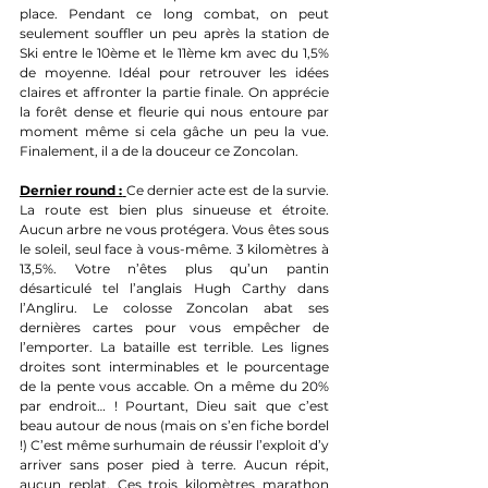
place. Pendant ce long combat, on peut 
seulement souffler un peu après la station de 
Ski entre le 10ème et le 11ème km avec du 1,5% 
de moyenne. Idéal pour retrouver les idées 
claires et affronter la partie finale. On apprécie 
la forêt dense et fleurie qui nous entoure par 
moment même si cela gâche un peu la vue. 
Finalement, il a de la douceur ce Zoncolan.
Dernier round :
Ce dernier acte est de la survie. 
La route est bien plus sinueuse et étroite. 
Aucun arbre ne vous protégera. Vous êtes sous 
le soleil, seul face à vous-même. 3 kilomètres à 
13,5%. Votre n’êtes plus qu’un pantin 
désarticulé tel l’anglais Hugh Carthy dans 
l’Angliru. Le colosse Zoncolan abat ses 
dernières cartes pour vous empêcher de 
l’emporter. La bataille est terrible. Les lignes 
droites sont interminables et le pourcentage 
de la pente vous accable. On a même du 20% 
par endroit… ! Pourtant, Dieu sait que c’est 
beau autour de nous (mais on s’en fiche bordel 
!) C’est même surhumain de réussir l’exploit d’y 
arriver sans poser pied à terre. Aucun répit, 
aucun replat. Ces trois kilomètres marathon 