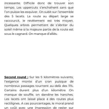
incessante. Difficile donc de trouver son 
tempo. Les uppercuts s’enchaînent sans que 
l’on puisse les esquiver. On subit sur l’ensemble 
des 5 lacets. La route au départ large se 
raccourcit, le revêtement est très moyen. 
Quelques arbres permettent de s’abriter du 
soleil même si la majeure partie de la route est 
sous le cagnard. On manque d’allié
s.
Second round :
 Sur les 5 kilomètres suivants, 
l’exigence monte d’un cran puisque de 
nombreux passages tournent au-delà des 11%. 
Certains durent plus d’un kilomètre. On 
manque de souffle, on dandine les hanches. 
Les lacets ont laissé place à des routes plus 
rectilignes. A ces pourcentages, le moral prend 
un coût avec une impression de rester sur 