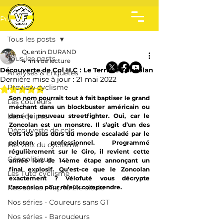
Post
Tous les posts
Quentin DURAND
Tous les posts
4 min de lecture
Découverte de Col H.C : Le Terrible Zoncolan
Analyses & Enquêtes
Dernière mise à jour :
21 mai 2022
Preview cyclisme
Noté NaN étoiles sur 5.
Son nom pourrait tout à fait baptiser le grand 
Les coureurs
méchant dans un blockbuster américain ou 
Les équipes
dans le nouveau streetfighter. Oui, car le 
Zoncolan est un monstre. Il s’agit d’un des 
Découverte de cols
cols les plus durs du monde escaladé par le 
peloton professionnel. Programmé 
Les voix du cyclisme
régulièrement sur le Giro, il revient cette 
Géopolitique
année lors de 14ème étape annonçant un 
final explosif. Qu’est-ce que le Zoncolan 
Les Tuto cyclisme
exactement ? Vélofuté vous décrypte 
Nos séries - Top 10 21e siècle
l’ascension pour mieux comprendre.
Nos séries - Coureurs sans GT
Nos séries - Baroudeurs