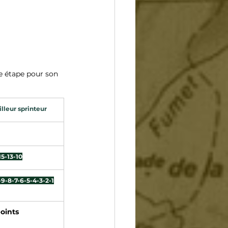
e étape pour son 
lleur sprinteur
15-13-10
-9-8-7-6-5-4-3-2-1
oints