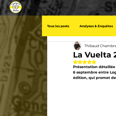
ACCUEIL
TDF 2026
LES COLS
PREVIEWS C
Tous les posts
Analyses & Enquêtes
Thibaud Chambr
Les voix du cyclisme
Géopolit
La Vuelta 
Noté NaN étoiles 
Présentation détaillée 
Nos séries - Baroudeurs
Meill
6 septembre entre Logr
édition, qui promet d
Giro d'Italia
TDF
La vuelt
Villes et itinéraire cyclos