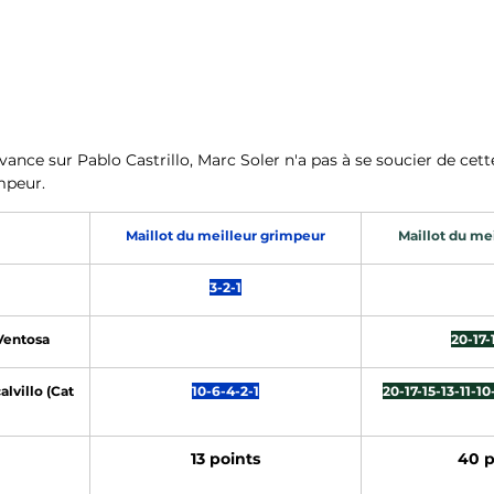
ance sur Pablo Castrillo, Marc Soler n'a pas à se soucier de cett
mpeur.
Maillot du meilleur grimpeur
Maillot du mei
3-2-1
Ventosa
20-17-
alvillo (Cat 
10-6-4-2-1
20-17-15-13-11-10
13 points
40 p
 