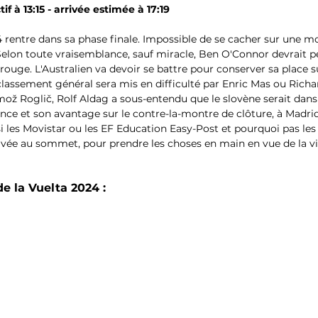
tif à 13:15 - arrivée estimée à 17:19
 rentre dans sa phase finale. Impossible de se cacher sur une mo
 Selon toute vraisemblance, sauf miracle, Ben O'Connor devrait pe
rouge. L'Australien va devoir se battre pour conserver sa place s
classement général sera mis en difficulté par Enric Mas ou Richa
mož Roglič, Rolf Aldag a sous-entendu que le slovène serait dans 
nce et son avantage sur le contre-la-montre de clôture, à Madrid
 si les Movistar ou les EF Education Easy-Post et pourquoi pas 
rivée au sommet, pour prendre les choses en main en vue de la vi
de la Vuelta 2024 :