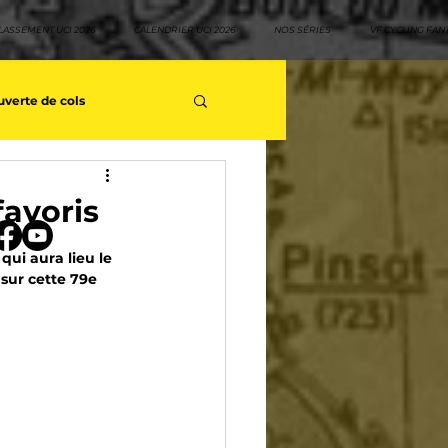
LASSEMENT UCI 2026
CALENDRIER UCI 2026
NOS SÉRIES
VF CYCLING FAN
verte de cols
s séries - Coureurs sans GT
favoris
qui aura lieu le 
teurs
Top 10 rouleurs
sur cette 79e 
yclisme
Neo pro