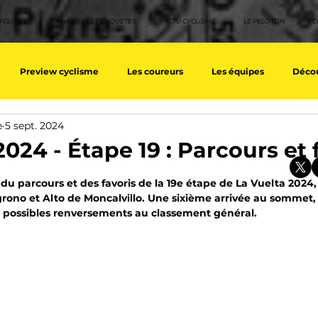
YCLISME
ANALYSES ET ENQUETES
ACTU CYCLISME
LE PELOTON
C
Preview cyclisme
Les coureurs
Les équipes
Décou
e
5 sept. 2024
ique
Les Tuto cyclisme
Nos séries - Top 10 21e siècle
No
2024 - Étape 19 : Parcours et 
sur 5.
du parcours et des favoris de la 19e étape de La Vuelta 2024, 
eurs équipes
Top 10 grimpeurs
Top 10 pavé
Top 10 sprin
ono et Alto de Moncalvillo. Une sixième arrivée au sommet, 
e possibles renversements au classement général.
a / Tour d'Espagne
Rétro
Quizz
EpopeeVF
Actu c