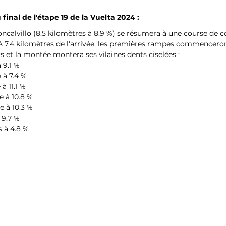
 final de l'étape 19 de la Vuelta 2024 :
oncalvillo (8.5 kilomètres à 8.9 %) se résumera à une course de c
 A 7.4 kilomètres de l'arrivée, les premières rampes commenceron
s et la montée montera ses vilaines dents ciselées :
 9.1 %
 à 7.4 %
à 11.1 %
 à 10.8 %
 à 10.3 %
 9.7 %
 à 4.8 %