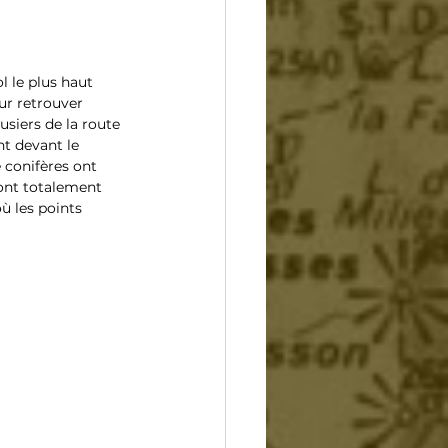
 le plus haut 
ur retrouver 
usiers de la route 
t devant le 
 conifères ont 
mont totalement 
ù les points 