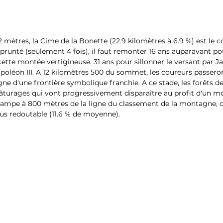
ètres, la Cime de la Bonette (22.9 kilomètres à 6.9 %) est le col
unté (seulement 4 fois), il faut remonter 16 ans auparavant po
ette montée vertigineuse. 31 ans pour sillonner le versant par Ja
poléon III. A 12 kilomètres 500 du sommet, les coureurs passeron
ne d'une frontière symbolique franchie. A ce stade, les forêts de
 pâturages qui vont progressivement disparaître au profit d'un 
e rampe à 800 mètres de la ligne du classement de la montagne, o
lus redoutable (11.6 % de moyenne). 