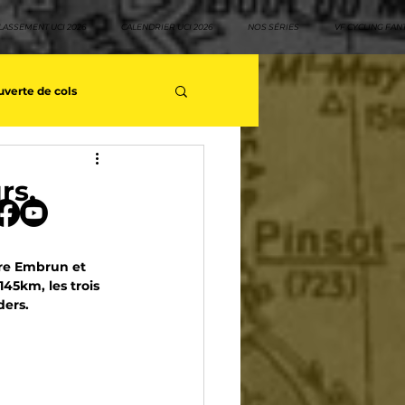
LASSEMENT UCI 2026
CALENDRIER UCI 2026
NOS SÉRIES
VF CYCLING FAN
verte de cols
s séries - Coureurs sans GT
rs,
teurs
Top 10 rouleurs
re 
Embrun et 
45km, les trois 
ers. 
yclisme
Neo pro