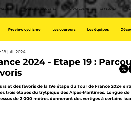
YCLISME
ANALYSES ET ENQUETES
ACTU CYCLISME
LE PELOTON
C
Preview cyclisme
Les coureurs
Les équipes
Décou
e
18 juil. 2024
ique
Les Tuto cyclisme
Nos séries - Top 10 21e siècle
No
ance 2024 - Etape 19 : Parcou
avoris
eurs équipes
Top 10 grimpeurs
Top 10 pavé
Top 10 sprin
sur 5.
rs et des favoris de la 19e étape du Tour de France 2024 ent
es trois étapes du trytpique des Alpes-Maritimes. Longue de 1
dessus de 2 000 mètres donneront des vertiges à certains lead
a / Tour d'Espagne
Rétro
Quizz
EpopeeVF
Actu c