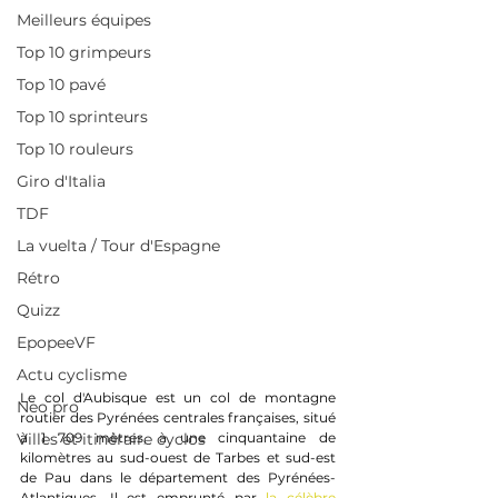
Meilleurs équipes
Top 10 grimpeurs
Top 10 pavé
Top 10 sprinteurs
Top 10 rouleurs
Giro d'Italia
TDF
La vuelta / Tour d'Espagne
Rétro
Quizz
EpopeeVF
Actu cyclisme
Le col d'Aubisque est un col de montagne 
Neo pro
routier des Pyrénées centrales françaises, situé 
à 1 709 mètres, à une cinquantaine de 
Villes et itinéraire cyclos
kilomètres au sud-ouest de Tarbes et sud-est 
de Pau dans le département des Pyrénées-
Atlantiques. Il est emprunté par 
la célèbre 