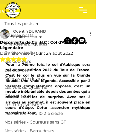
Post
Tous les posts
Quentin DURAND
Tous les posts
2 min de lecture
Découverte de Col H.C : Col d'Aubisque, le
Analyses & Enquêtes
Légendaire
Preview cyclisme
Dernière mise à jour :
24 août 2022
Noté NaN étoiles sur 5.
Les coureurs
Pour la 74ème fois, le col d'Aubisque sera 
Les équipes
prévu sur l'édition 2022 du Tour de France. 
C'est le col le plus en vue sur la Grande 
Découverte de cols
Boucle. Une vraie légende. Accessible par 2 
versants complétement opposés, c'est un 
Les voix du cyclisme
meuble inébranlable depuis des années qui a 
Géopolitique
réservé son lot de surprise. Avec ses 2 
arrivées au sommet, il est souvent placé en 
Les Tuto cyclisme
cours d'étape. Cette ascension mythique 
Nos séries - Top 10 21e siècle
transpire le Tour.
Nos séries - Coureurs sans GT
Nos séries - Baroudeurs