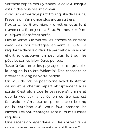
Véritable pépite des Pyrénées, le col d'Aubisque 
est un des plus beaux à gravir.
Avec un démarrage plutôt tranquille de Laruns, 
l'ascension s'annonce plus ardue au tiers.
Roulants, les 6 premiers kilomètres vous font 
traverser la forêt jusqu'à Eaux Bonnes et même 
quelques kilomètres après.
Dès le 7ème kilomètres, les choses se corsent 	
avec des pourcentages arrivant à 10%. La 
régularité dans la difficulté permet de lisser son 
effort et d'appuyer un peu plus fort sur les 
pédales sur les kilomètres pentus.
Jusqu'à Gourette, les paysages sont agréables 
le long de la rivière "Valentin". Des cascades se 
dressent le long de votre périple.
Un mur de 12% se positionne avant la station 
de ski et le chemin repart abruptement à sa 
sortie. C'est alors que le paysage s'illumine et 
que la vue sur la vallée en contre bas est 
fantastique. Amateur de photos, c'est le long 
de la corniche qu'il vous faut prendre les 
clichés. Les pourcentages sont durs mais assez 
réguliers.
Une ascension légendaire où les souvenirs de 
nos enfances ressurgissent devant France 2. 