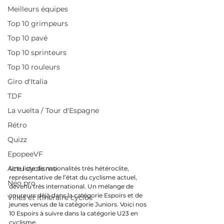
Meilleurs équipes
Top 10 grimpeurs
Top 10 pavé
Top 10 sprinteurs
Top 10 rouleurs
Giro d'Italia
TDF
La vuelta / Tour d'Espagne
Rétro
Quizz
EpopeeVF
Actu cyclisme
Une liste de nationalités très hétéroclite, 
représentative de l’état du cyclisme actuel, 
Neo pro
devenu très international. Un mélange de 
coureurs déjà dans la catégorie Espoirs et de 
Villes et itinéraire cyclos
jeunes venus de la catégorie Juniors. Voici nos 
10 Espoirs à suivre dans la catégorie U23 en 
cyclisme.