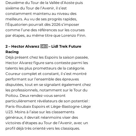
Deuxième du Tour de la Vallée d’Aoste puis 
sixième du Tour de l’Avenir, il s’est 
constamment maintenu au niveau des 
meilleurs. Au vu de ses progrès rapides, 
l’Équatorien pourrait dès 2026 s’imposer 
comme l’une des références sur les courses 
par étapes, au même titre que Lorenzo Finn.
2 – Hector Alvarez 🇪🇸 – Lidl Trek Future 
Racing
Déjà présent chez les Espoirs la saison passée, 
Hector Alvarez figure sans conteste parmi les 
talents les plus prometteurs de la catégorie. 
Coureur complet et constant, il s’est montré 
performant sur l’ensemble des épreuves 
disputées, tout en se signalant également chez 
les professionnels, notamment sur le Tour du 
Poitou. Deux rendez-vous seront 
particulièrement révélateurs de son potentiel : 
Paris-Roubaix Espoirs et Liège-Bastogne-Liège 
U23. Moins à l’aise sur les classements 
généraux, il devrait néanmoins viser des 
victoires d’étapes au Tour de l’Avenir, avec un 
profil déjà très orienté vers les classiques.