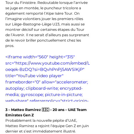
Tour du Finistère. Redoutable lorsque l’arrivée 
se juge en montée, le puncheur tricolore a 
également remporté l’Alpe Isère Tour. On 
l’imagine volontiers jouer les premiers rôles 
sur Liège-Bastogne-Liège U23, mais aussi se 
montrer décisif sur certaines étapes du Tour 
de l’Avenir. Il ne serait d’ailleurs pas surprenant 
de le revoir briller ponctuellement chez les 
pros.
<iframe width="560" height="315" 
src="https://www.youtube.com/embed/L
oeqek-BzDQ?si=BQvhPnPj5AWSlKjP" 
title="YouTube video player" 
frameborder="0" allow="accelerometer; 
autoplay; clipboard-write; encrypted-
media; gyroscope; picture-in-picture; 
web-share" referrerpolicy="strict-origin-
when-cross-origin" allowfullscreen>
3 – Matteo Ramirez 🇪🇨 – 20 ans – UAE Team 
</iframe>
Emirates Gen Z
Probablement la nouvelle pépite d’UAE, 
Matteo Ramirez a rejoint l’équipe Gen Z en juin 
dernier et s’est immédiatement illustré. 