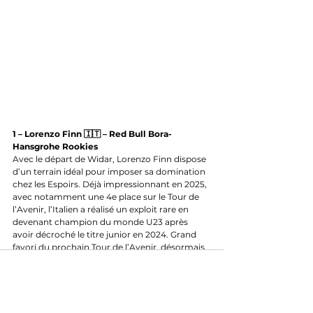
1 – Lorenzo Finn 🇮🇹 – Red Bull Bora-
Hansgrohe Rookies
Avec le départ de Widar, Lorenzo Finn dispose 
d’un terrain idéal pour imposer sa domination 
chez les Espoirs. Déjà impressionnant en 2025, 
avec notamment une 4e place sur le Tour de 
l’Avenir, l’Italien a réalisé un exploit rare en 
devenant champion du monde U23 après 
avoir décroché le titre junior en 2024. Grand 
favori du prochain Tour de l’Avenir, désormais 
réservé aux Espoirs, il semble au-dessus du lot 
et on serait même déçu si il ne gagne pas. A 
contre courant de certains coureurs pressés, 
Finn a décidé de poursuivre son 
développement dans cette catégorie, un choix 