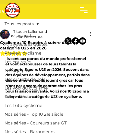
Post
Tous les posts
Titouan Lallemand
Tous les posts
5 min de lecture
Cyclisme : 10 Espoirs à suivre dans la
Analyses & Enquêtes
catégorie U23 en 2026
Noté NaN étoiles sur 5.
Preview cyclisme
Ils sont aux portes du monde professionnel 
Les coureurs
et vont éclabousser de leurs talents la 
catégorie Espoirs U23 en 2026. Souvent dans 
Les équipes
des équipes de développement, parfois dans 
Découverte de cols
des continentales, ils jouent gros car tous 
n'ont pas encore de contrat chez les pros 
Les voix du cyclisme
pour la saison suivante. Voici nos 10 Espoirs à 
Géopolitique
suivre dans la catégorie U23 en cyclisme.
Les Tuto cyclisme
Nos séries - Top 10 21e siècle
Nos séries - Coureurs sans GT
Nos séries - Baroudeurs