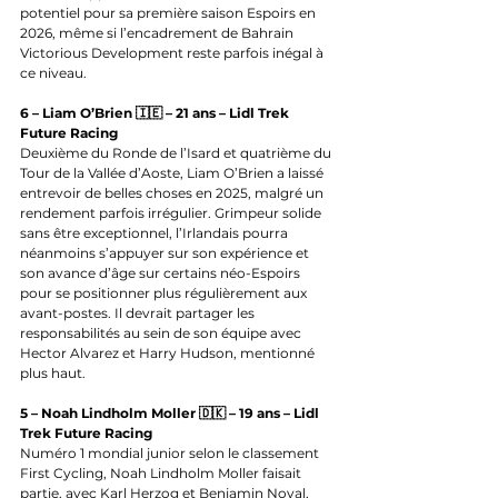
potentiel pour sa première saison Espoirs en 
2026, même si l’encadrement de Bahrain 
Victorious Development reste parfois inégal à 
ce niveau.
6 – Liam O’Brien 🇮🇪 – 21 ans – Lidl Trek 
Future Racing
Deuxième du Ronde de l’Isard et quatrième du 
Tour de la Vallée d’Aoste, Liam O’Brien a laissé 
entrevoir de belles choses en 2025, malgré un 
rendement parfois irrégulier. Grimpeur solide 
sans être exceptionnel, l’Irlandais pourra 
néanmoins s’appuyer sur son expérience et 
son avance d’âge sur certains néo-Espoirs 
pour se positionner plus régulièrement aux 
avant-postes. Il devrait partager les 
responsabilités au sein de son équipe avec 
Hector Alvarez et Harry Hudson, mentionné 
plus haut.
5 – Noah Lindholm Moller 🇩🇰 – 19 ans – Lidl 
Trek Future Racing
Numéro 1 mondial junior selon le classement 
First Cycling, Noah Lindholm Moller faisait 
partie, avec Karl Herzog et Benjamin Noval, 