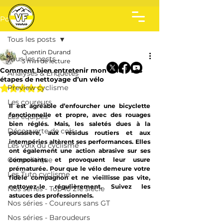
Post
Tous les posts
Quentin Durand
Tous les posts
3 min de lecture
Comment bien entretenir mon vélo ? Les
Analyses & Enquêtes
étapes de nettoyage d’un vélo
Noté NaN étoiles sur 5.
Preview cyclisme
Les coureurs
Il est agréable d’enfourcher une bicyclette 
fonctionnelle et propre, avec des rouages 
Les équipes
bien réglés. Mais, les saletés dues à la 
Découverte de cols
poussière, aux résidus routiers et aux 
intempéries altèrent ses performances. Elles 
Les voix du cyclisme
ont également une action abrasive sur ses 
Géopolitique
composants et provoquent leur usure 
prématurée. Pour que le vélo demeure votre 
Les Tuto cyclisme
fidèle compagnon et ne vieillisse pas vite, 
nettoyez-le régulièrement. Suivez les 
Nos séries - Top 10 21e siècle
astuces des professionnels.
Nos séries - Coureurs sans GT
Nos séries - Baroudeurs