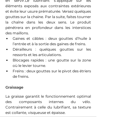
en servir.Le lubrifiant s’applique sur les 
éléments exposés aux contraintes extérieures 
et évite leur usure prématurée. Versez quelques 
gouttes sur la chaine. Par la suite, faites tourner 
la chaîne dans les deux sens. Le produit 
pénétrera en profondeur dans les interstices 
des maillons.
Gaines et câbles : deux gouttes d’huile à 
l’entrée et à la sortie des gaines de freins.
Dérailleurs : quelques gouttes sur les 
ressorts et les articulations.
Blocages rapides : une goutte sur la zone 
où le levier tourne.
Freins : deux gouttes sur le pivot des étriers 
de freins.
Graissage
La graisse garantit le fonctionnement optimal 
des composants internes du vélo. 
Contrairement à celle du lubrifiant, sa texture 
est collante, visqueuse et épaisse.
L’entretien régulier de la bicyclette est essentiel 
afin de préserver la longévité et le 
fonctionnement de ses pièces. Nettoyez le vélo 
au rythme de vos sorties et lubrifiez les 