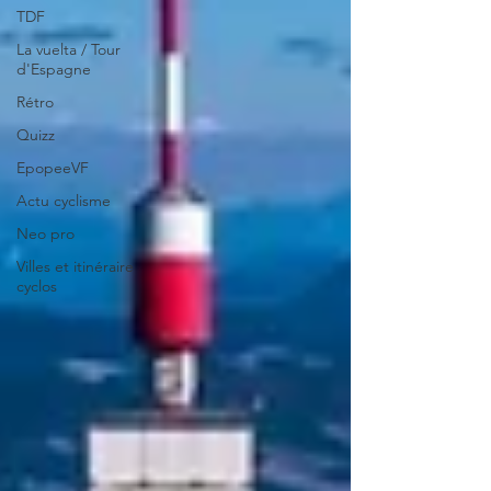
TDF
La vuelta / Tour
d'Espagne
Rétro
Quizz
EpopeeVF
Actu cyclisme
Neo pro
Villes et itinéraire
cyclos