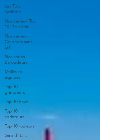
Les Tuto
cyclisme
Nos séries - Top
10 21e siècle
Nos séries -
Coureurs sans
GT
Nos séries -
Baroudeurs
Meilleurs
équipes
Top 10
grimpeurs
Top 10 pavé
Top 10
sprinteurs
Top 10 rouleurs
Giro d'Italia